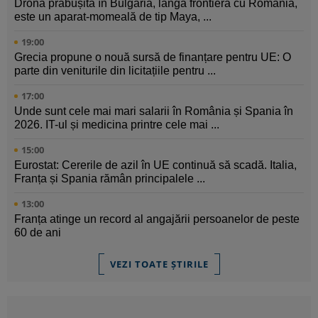
Drona prăbușită în Bulgaria, lângă frontiera cu România,
este un aparat-momeală de tip Maya, ...
19:00
Grecia propune o nouă sursă de finanțare pentru UE: O
parte din veniturile din licitațiile pentru ...
17:00
Unde sunt cele mai mari salarii în România și Spania în
2026. IT-ul și medicina printre cele mai ...
15:00
Eurostat: Cererile de azil în UE continuă să scadă. Italia,
Franța și Spania rămân principalele ...
13:00
Franța atinge un record al angajării persoanelor de peste
60 de ani
VEZI TOATE ȘTIRILE