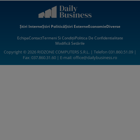
Știri Interne
Știri Politică
Știri Externe
Economie
Diverse
Echipa
Contact
Termeni Si Condiții
Politica De Confidentialitate
Modifică Setările
Copyright © 2026 RIDZONE COMPUTERS S.R.L. | Telefon 031.860.51.09 |
Fax: 037.860.31.60 | E-mail:
office@dailybusiness.ro