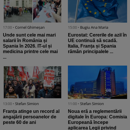
17:00 •
Cornel Ghimeșan
15:00 •
Bugiu ⁠Ana Maria
Unde sunt cele mai mari
Eurostat: Cererile de azil în
salarii în România și
UE continuă să scadă.
Spania în 2026. IT-ul și
Italia, Franța și Spania
medicina printre cele mai
rămân principalele ...
...
13:00 •
Stefan Simion
11:00 •
Stefan Simion
Franța atinge un record al
Noua eră a reglementării
angajării persoanelor de
digitale în Europa: Comisia
peste 60 de ani
Europeană începe
aplicarea Legii privind