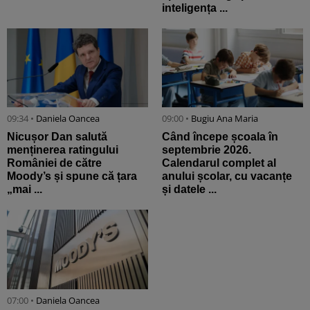
inteligența ...
09:34 •
Daniela Oancea
09:00 •
Bugiu ⁠Ana Maria
Nicușor Dan salută
Când începe școala în
menținerea ratingului
septembrie 2026.
României de către
Calendarul complet al
Moody’s și spune că țara
anului școlar, cu vacanțe
„mai ...
și datele ...
07:00 •
Daniela Oancea