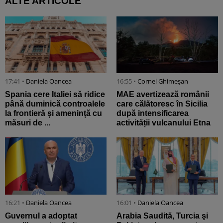
ALTE ARTICOLE
17:41 •
Daniela Oancea
16:55 •
Cornel Ghimeșan
Spania cere Italiei să ridice
MAE avertizează românii
până duminică controalele
care călătoresc în Sicilia
la frontieră și amenință cu
după intensificarea
măsuri de ...
activității vulcanului Etna
16:21 •
Daniela Oancea
16:01 •
Daniela Oancea
Guvernul a adoptat
Arabia Saudită, Turcia şi