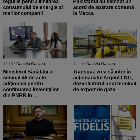
regulile pentru limitarea
Pakistanul au semnat un
consumului de energie al
acord de apărare comună
marilor companii
la Mecca
15:35 •
Daniela Oancea
14:44 •
Daniela Oancea
Ministerul Sănătăţii a
Transgaz vrea să intre în
semnat 49 de acte
acţionariatul Argent LNG,
adiţionale pentru
dezvoltatorul unui terminal
continuarea investiţiilor
de export de gaze ...
din PNRR în ...