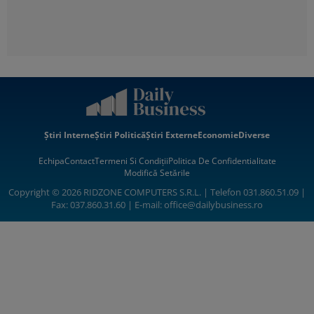
Știri Interne
Știri Politică
Știri Externe
Economie
Diverse
Echipa
Contact
Termeni Si Condiții
Politica De Confidentialitate
Modifică Setările
Copyright © 2026 RIDZONE COMPUTERS S.R.L. | Telefon 031.860.51.09 |
Fax: 037.860.31.60 | E-mail:
office@dailybusiness.ro