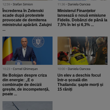
12:59 •
Stefan Simion
11:36 •
Daniela Oancea
Încrederea în Zelenski
Ministerul Finanțelor
scade după protestele
lansează o nouă emisiune
provocate de demiterea
Fidelis. Dobânzi de până la
ministrului apărării. Zalujni
7,5% în lei și 6,3% ...
...
10:23 •
Cornel Ghimeșan
10:00 •
Daniela Oancea
Ilie Bolojan despre criza
Un elev a deschis focul
din energie: „E o
într-o școală din
combinație de decizii
Thailanda: șapte morți și
greșite, de incompetență,
15 răniți
poate ...