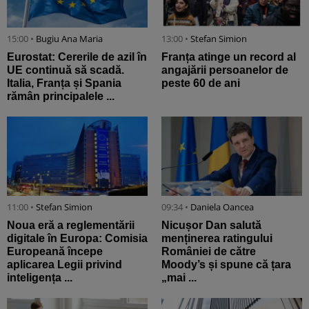
15:00 •
Bugiu ⁠Ana Maria
13:00 •
Stefan Simion
Eurostat: Cererile de azil în
Franța atinge un record al
UE continuă să scadă.
angajării persoanelor de
Italia, Franța și Spania
peste 60 de ani
rămân principalele ...
11:00 •
Stefan Simion
09:34 •
Daniela Oancea
Noua eră a reglementării
Nicușor Dan salută
digitale în Europa: Comisia
menținerea ratingului
Europeană începe
României de către
aplicarea Legii privind
Moody’s și spune că țara
inteligența ...
„mai ...