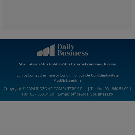
Știri Interne
Știri Politică
Știri Externe
Economie
Diverse
Echipa
Contact
Termeni Si Condiții
Politica De Confidentialitate
Modifică Setările
Copyright © 2026 RIDZONE COMPUTERS S.R.L. | Telefon 031.860.51.09 |
Fax: 037.860.31.60 | E-mail:
office@dailybusiness.ro