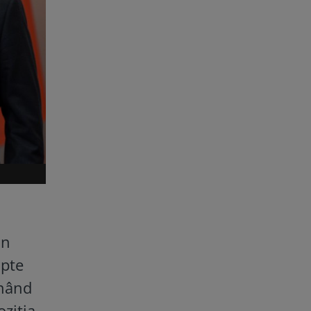
in
apte
unând
oziția