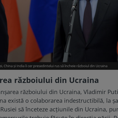
i, China și India îi cer presedintelui rus să încheie războiul din Ucraina
rea războiului din Ucraina
anșarea războiului din Ucraina, Vladimir Put
na există o colaborarea indestructibilă, la ș
 Rusiei să înceteze acțiunile din Ucraina, p
mersurile trebuie făcute în direcția păcii. P