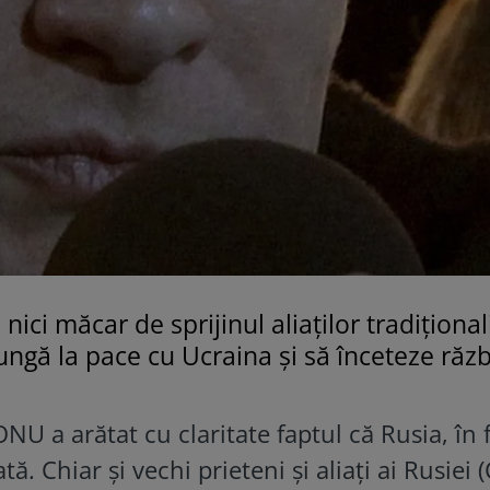
ici măcar de sprijinul aliaților tradiționali
ngă la pace cu Ucraina și să înceteze răzb
U a arătat cu claritate faptul că Rusia, în 
ă. Chiar și vechi prieteni și aliați ai Rusiei 