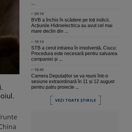
...
20:14
BVB a închis în scădere pe toți indicii.
Acțiunile Hidroelectrica au avut cel mai
mare declin din ...
19:14
STB a cerut intrarea în insolvență. Ciucu:
Procedura este necesară pentru salvarea
companiei și ...
18:40
Camera Deputaților se va reuni într-o
sesiune extraordinară în 11 și 12 august
.
pentru patru proiecte ...
oiul.
VEZI TOATE ȘTIRILE
frunte
(China