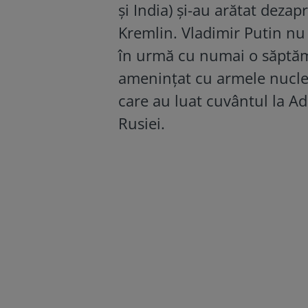
și India) și-au arătat dezap
Kremlin. Vladimir Putin nu l
în urmă cu numai o săptămân
amenințat cu armele nuclear
care au luat cuvântul la 
Rusiei.