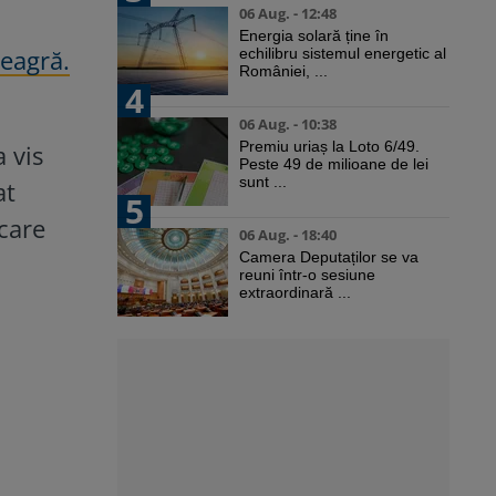
06 Aug. - 12:48
Energia solară ține în
Neagră.
echilibru sistemul energetic al
României, ...
4
06 Aug. - 10:38
Premiu uriaș la Loto 6/49.
a vis
Peste 49 de milioane de lei
sunt ...
at
5
 care
06 Aug. - 18:40
Camera Deputaților se va
reuni într-o sesiune
extraordinară ...