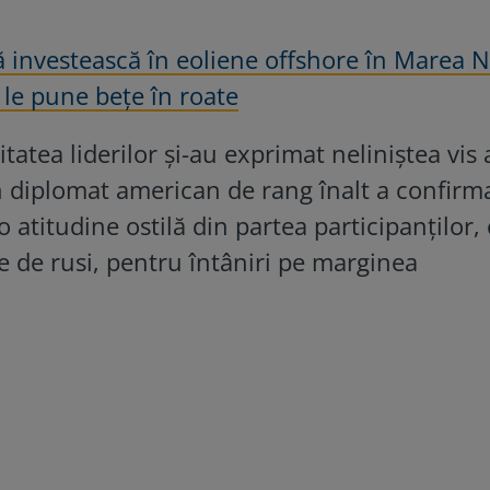
ă investească în eoliene offshore în Marea 
 le pune bețe în roate
tatea liderilor și-au exprimat neliniștea vis 
un diplomat american de rang înalt a confirm
 o atitudine ostilă din partea participanților,
te de rusi, pentru întâniri pe marginea