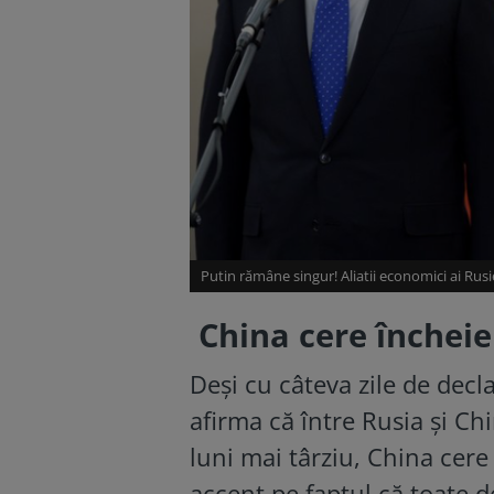
Putin rămâne singur! Aliatii economici ai Rusie
China cere încheie
Deși cu câteva zile de decl
afirma că între Rusia și Chi
luni mai târziu, China cere
accent pe faptul că toate de