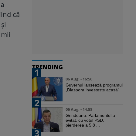
la
iind că
și
umii
TRENDING
1
06 Aug. - 16:56
Guvernul lansează programul
„Diaspora investește acasă”.
...
2
06 Aug. - 14:58
Grindeanu: Parlamentul a
evitat, cu votul PSD,
pierderea a 5,8 ...
3