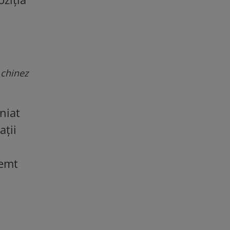
 chinez
niat
ații
memt