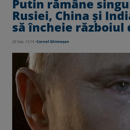
Putin rămâne singur
Rusiei, China și Indi
să încheie războiul
26 Sep, 13:19 •
Cornel Ghimeșan