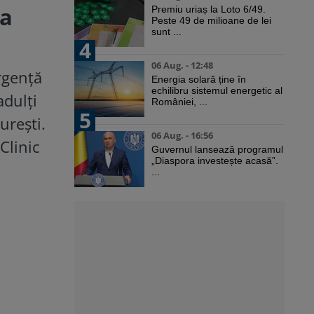
-a
Premiu uriaș la Loto 6/49.
Peste 49 de milioane de lei
sunt ...
4
06 Aug. - 12:48
Urgență
Energia solară ține în
echilibru sistemul energetic al
adulți
României, ...
5
urești.
06 Aug. - 16:56
Clinic
Guvernul lansează programul
„Diaspora investește acasă”.
...