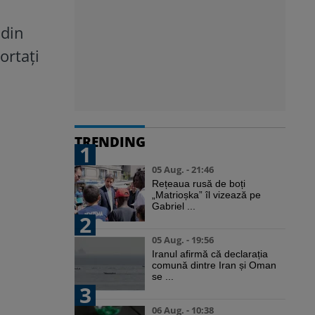
 din
ortați
TRENDING
1
05 Aug. - 21:46
Rețeaua rusă de boți
„Matrioșka” îl vizează pe
Gabriel ...
2
05 Aug. - 19:56
Iranul afirmă că declarația
comună dintre Iran și Oman
se ...
3
06 Aug. - 10:38