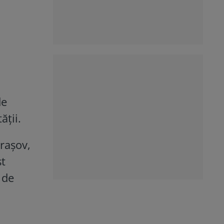
de
ății.
rașov,
st
 de