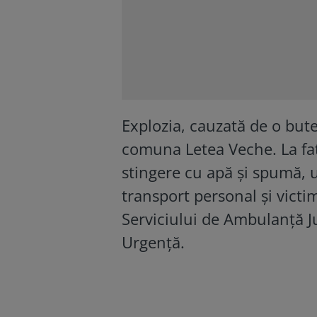
Explozia, cauzată de o bute
comuna Letea Veche. La faț
stingere cu apă și spumă,
transport personal și victi
Serviciului de Ambulanță Ju
Urgență.