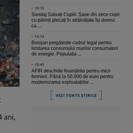
16:16
Sondaj Salvați Copiii: Șase din zece copii
cu părinți plecați în străinătate își doresc
ca ...
16:14
Bolojan pregătește cadrul legal pentru
limitarea consumului marilor consumatori
de energie. Populația ...
15:49
AFIR deschide finanțările pentru micii
fermieri. Până la 50.000 de euro pentru
modernizarea exploatațiilor ...
VEZI TOATE ȘTIRILE
t
4 ani,