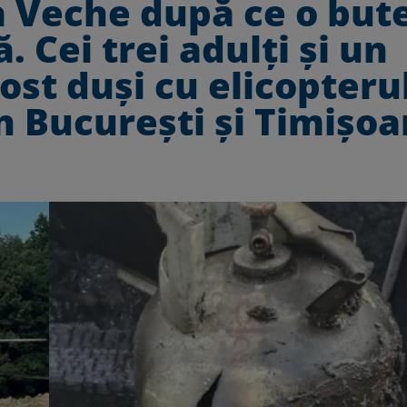
a Veche după ce o bute
. Cei trei adulți și un
ost duși cu elicopteru
n București și Timișoa