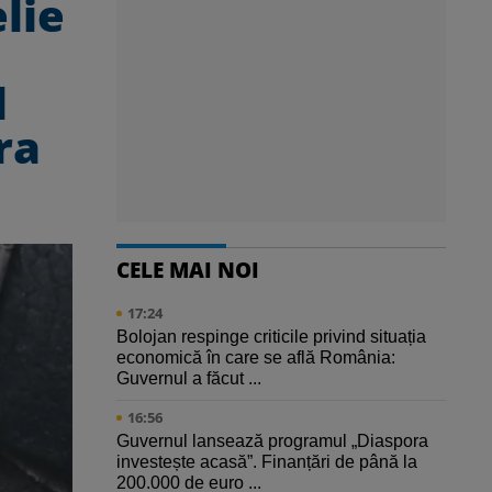
lie
l
ra
CELE MAI NOI
17:24
Bolojan respinge criticile privind situația
economică în care se află România:
Guvernul a făcut ...
16:56
Guvernul lansează programul „Diaspora
investește acasă”. Finanțări de până la
200.000 de euro ...