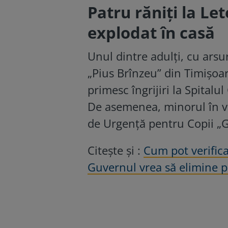
Patru răniți la Le
explodat în casă
Unul dintre adulți, cu arsur
„Pius Brînzeu” din Timișoar
primesc îngrijiri la Spital
De asemenea, minorul în vâr
de Urgență pentru Copii „G
Citește și :
Cum pot verifica
Guvernul vrea să elimine po