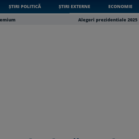
ȘTIRI POLITICĂ
ȘTIRI EXTERNE
ECONOMIE
remium
Alegeri prezidentiale 2025