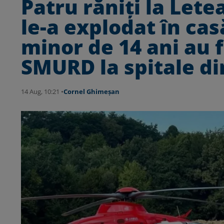
Patru răniți la Lete
le-a explodat în casă
minor de 14 ani au f
SMURD la spitale di
14 Aug, 10:21 •
Cornel Ghimeșan