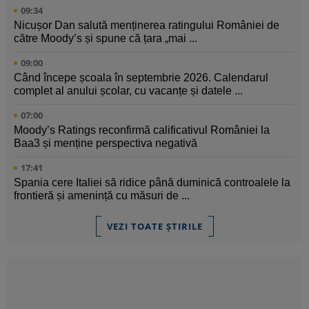
09:34
Nicușor Dan salută menținerea ratingului României de
către Moody’s și spune că țara „mai ...
09:00
Când începe școala în septembrie 2026. Calendarul
complet al anului școlar, cu vacanțe și datele ...
07:00
Moody’s Ratings reconfirmă calificativul României la
Baa3 și menține perspectiva negativă
17:41
Spania cere Italiei să ridice până duminică controalele la
frontieră și amenință cu măsuri de ...
VEZI TOATE ȘTIRILE