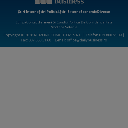
Știri Interne
Știri Politică
Știri Externe
Economie
Diverse
Echipa
Contact
Termeni Si Condiții
Politica De Confidentialitate
Modifică Setările
Copyright © 2026 RIDZONE COMPUTERS S.R.L. | Telefon 031.860.51.09 |
Fax: 037.860.31.60 | E-mail:
office@dailybusiness.ro