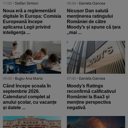
11:00 •
Stefan Simion
09:34 •
Daniela Oancea
Noua eră a reglementării
Nicușor Dan salută
digitale în Europa: Comisia
menținerea ratingului
Europeană începe
României de către
aplicarea Legii privind
Moody’s și spune că țara
inteligența ...
„mai ...
09:00 •
Bugiu ⁠Ana Maria
07:00 •
Daniela Oancea
Când începe școala în
Moody’s Ratings
septembrie 2026.
reconfirmă calificativul
Calendarul complet al
României la Baa3 și
anului școlar, cu vacanțe
menține perspectiva
și datele ...
negativă