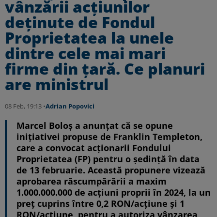
vânzării acțiunilor
deținute de Fondul
Proprietatea la unele
dintre cele mai mari
firme din țară. Ce planuri
are ministrul
08 Feb, 19:13 •
Adrian Popovici
Marcel Boloș a anunțat că se opune
inițiativei propuse de Franklin Templeton,
care a convocat acționarii Fondului
Proprietatea (FP) pentru o ședință în data
de 13 februarie. Această propunere vizează
aprobarea răscumpărării a maxim
1.000.000.000 de acțiuni proprii în 2024, la un
preț cuprins între 0,2 RON/acțiune și 1
RON/acțiune, pentru a autoriza vânzarea