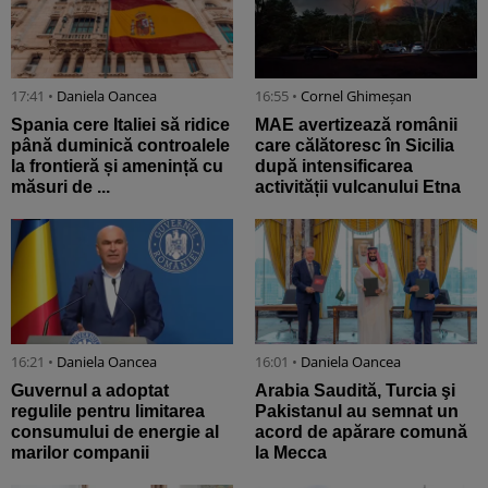
17:41 •
Daniela Oancea
16:55 •
Cornel Ghimeșan
Spania cere Italiei să ridice
MAE avertizează românii
până duminică controalele
care călătoresc în Sicilia
la frontieră și amenință cu
după intensificarea
măsuri de ...
activității vulcanului Etna
16:21 •
Daniela Oancea
16:01 •
Daniela Oancea
Guvernul a adoptat
Arabia Saudită, Turcia şi
regulile pentru limitarea
Pakistanul au semnat un
consumului de energie al
acord de apărare comună
marilor companii
la Mecca