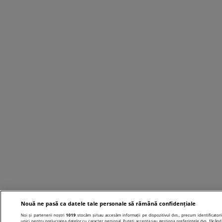
Nouă ne pasă ca datele tale personale să rămână confidențiale
Noi și partenerii noștri
1019
stocăm și/sau accesăm informații pe dispozitivul dvs., precum identificatori
unici pentru prelucrarea datelor cu caracter personal. Puteți accepta sau gestiona preferințele dvs. făcând 