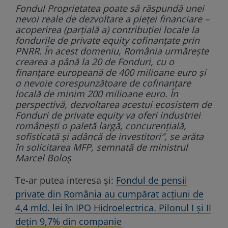
Fondul Proprietatea poate să răspundă unei
nevoi reale de dezvoltare a pieței financiare –
acoperirea (parțială a) contribuției locale la
fondurile de private equity cofinanțate prin
PNRR. În acest domeniu, România urmărește
crearea a până la 20 de Fonduri, cu o
finanțare europeană de 400 milioane euro și
o nevoie corespunzătoare de cofinanțare
locală de minim 200 milioane euro. În
perspectivă, dezvoltarea acestui ecosistem de
Fonduri de private equity va oferi industriei
românești o paletă largă, concurențială,
sofisticată și adâncă de investitori″, se arăta
în solicitarea MFP, semnată de ministrul
Marcel Boloș
Te-ar putea interesa și:
Fondul de pensii
private din România au cumpărat acțiuni de
4,4 mld. lei în IPO Hidroelectrica. Pilonul I și II
dețin 9,7% din companie