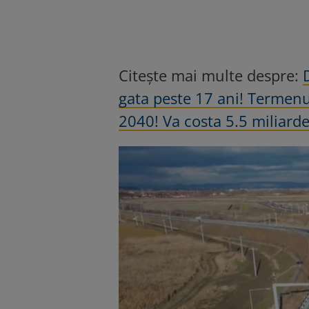
Citește mai multe despre:
gata peste 17 ani! Termenul
2040! Va costa 5.5 miliarde