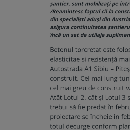
șantier, sunt mobilizați pe în
/Reamintesc faptul că la const
din specialiști aduși din Austri
asigura continuitatea șantierul
încă un set de utilaje suplimen
Betonul torcretat este folos
elasticitae și rezistență m
Autostrada A1 Sibiu – Piteș
construit. Cel mai lung tune
cel mai greu de construit v
Atât Lotul 2, cât și Lotul 3
trebui să fie predat în febr
proiectare se încheie în fe
totul decurge conform plan