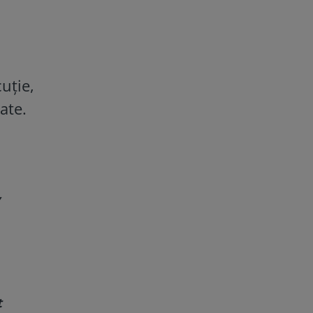
uție,
ate.
t