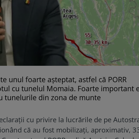
ste unul foarte așteptat, astfel că PORR
otul cu tunelul Momaia. Foarte important e
ru tunelurile din zona de munte
clarații cu privire la lucrările de pe Autost
ționând că au fost mobilizați, aproximativ, 3