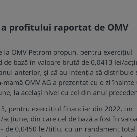
a profitului raportat de OMV
 de la OMV Petrom propun, pentru exercițiul
 de bază în valoare brută de 0,0413 lei/acț
nul anterior, și că au intenția să distribuie 
a-mamă OMV AG a prezentat cu o zi înainte
ne, la același nivel cu cel din anul preceden
3, pentru exercițiul financiar din 2022, un
/acțiune, din care cel de bază a fost în valo
l – de 0,0450 lei/titlu, cu un randament total