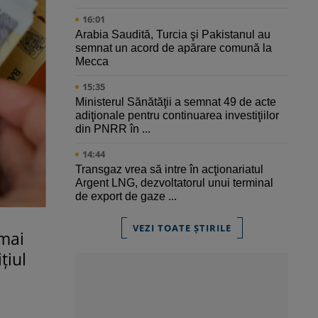
16:01
Arabia Saudită, Turcia şi Pakistanul au
semnat un acord de apărare comună la
Mecca
15:35
Ministerul Sănătăţii a semnat 49 de acte
adiţionale pentru continuarea investiţiilor
din PNRR în ...
14:44
Transgaz vrea să intre în acţionariatul
Argent LNG, dezvoltatorul unui terminal
de export de gaze ...
VEZI TOATE ȘTIRILE
 mai
țiul