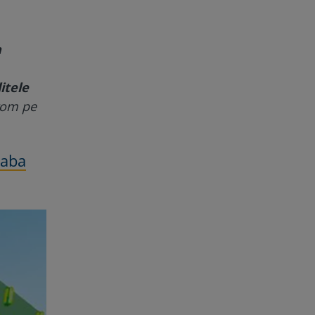
a
itele
rom pe
eaba