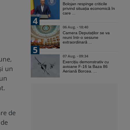
Bolojan respinge criticile
privind situația economică în
care ...
4
06 Aug. - 18:40
Camera Deputaților se va
reuni într-o sesiune
extraordinară ...
5
07 Aug. - 09:34
iune,
Exercițiu demonstrativ cu
și un
avioane F-16 la Baza 86
Aeriană Borcea. ...
 un
t.
are de
 de