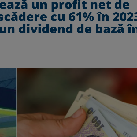
ază un profit net de
n scădere cu 61% în 202
n dividend de bază î