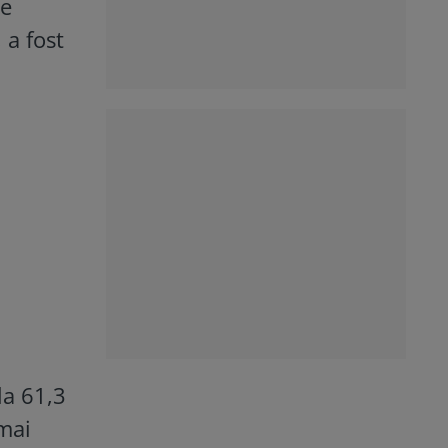
de
 a fost
la 61,3
 mai