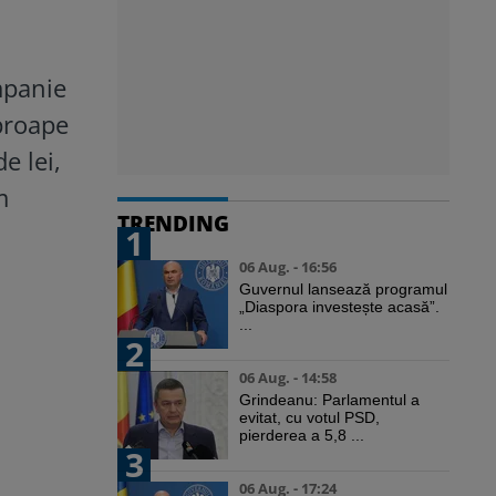
mpanie
proape
e lei,
m
TRENDING
1
06 Aug. - 16:56
Guvernul lansează programul
„Diaspora investește acasă”.
...
2
06 Aug. - 14:58
Grindeanu: Parlamentul a
evitat, cu votul PSD,
pierderea a 5,8 ...
3
06 Aug. - 17:24