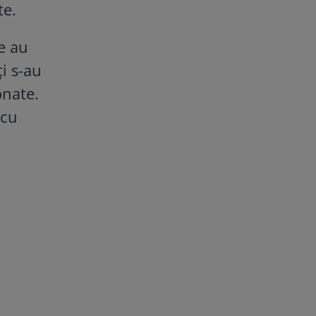
te.
e au
i s-au
onate.
 cu