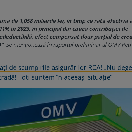
umă de 1,058 miliarde lei, în timp ce rata efectivă 
21% în 2023, în principal din cauza contribuției de
 nedeductibilă, efect compensat doar parțial de cred
)″
, se menționează în raportul preliminar al OMV Pet
fiați de scumpirile asigurărilor RCA! „Nu deg
stradă! Toți suntem în aceeași situație”