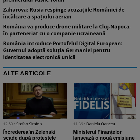
Zaharova: Rusia respinge acuzațiile României de
încălcare a spațiului aerian
România va produce drone militare la Cluj-Napoca,
în parteneriat cu o companie ucraineană
România introduce Portofelul Digital European:
Guvernul adoptă soluția Germaniei pentru
identitatea electronică unică
ALTE ARTICOLE
12:59 •
Stefan Simion
11:36 •
Daniela Oancea
Încrederea în Zelenski
Ministerul Finanțelor
scade după protestele
lansează o nouă emisiune