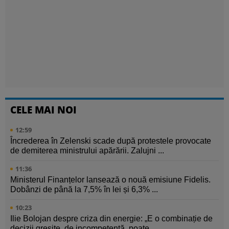
CELE MAI NOI
12:59
Încrederea în Zelenski scade după protestele provocate
de demiterea ministrului apărării. Zalujni ...
11:36
Ministerul Finanțelor lansează o nouă emisiune Fidelis.
Dobânzi de până la 7,5% în lei și 6,3% ...
10:23
Ilie Bolojan despre criza din energie: „E o combinație de
decizii greșite, de incompetență, poate ...