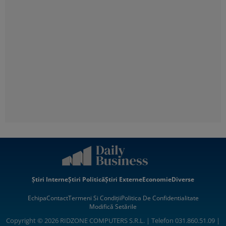
Știri Interne
Știri Politică
Știri Externe
Economie
Diverse
Echipa
Contact
Termeni Si Condiții
Politica De Confidentialitate
Modifică Setările
Copyright © 2026 RIDZONE COMPUTERS S.R.L. | Telefon 031.860.51.09 |