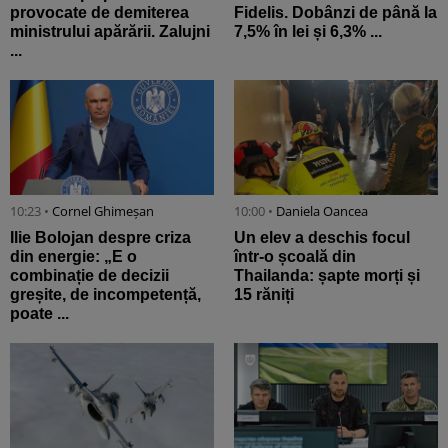
provocate de demiterea
Fidelis. Dobânzi de până la
ministrului apărării. Zalujni
7,5% în lei și 6,3% ...
...
10:23 •
Cornel Ghimeșan
10:00 •
Daniela Oancea
Ilie Bolojan despre criza
Un elev a deschis focul
din energie: „E o
într-o școală din
combinație de decizii
Thailanda: șapte morți și
greșite, de incompetență,
15 răniți
poate ...