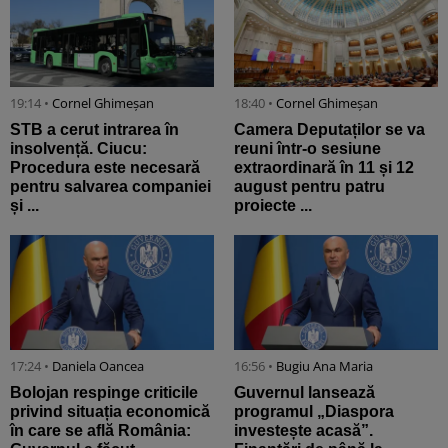
19:14 •
Cornel Ghimeșan
18:40 •
Cornel Ghimeșan
STB a cerut intrarea în
Camera Deputaților se va
insolvență. Ciucu:
reuni într-o sesiune
Procedura este necesară
extraordinară în 11 și 12
pentru salvarea companiei
august pentru patru
și ...
proiecte ...
17:24 •
Daniela Oancea
16:56 •
Bugiu ⁠Ana Maria
Bolojan respinge criticile
Guvernul lansează
privind situația economică
programul „Diaspora
în care se află România:
investește acasă”.