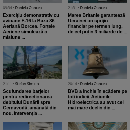
09:34 •
Daniela Oancea
21:31 •
Daniela Oancea
Exercițiu demonstrativ cu
Marea Britanie garantează
avioane F-16 la Baza 86
Ucrainei un sprijin
Aeriană Borcea. Forțele
financiar pe termen lung,
Aeriene simulează o
de cel puțin 3 miliarde de ...
misiune ...
21:11 •
Stefan Simion
20:14 •
Daniela Oancea
Scufundarea barjelor
BVB a închis în scădere pe
pentru redirecționarea
toți indicii. Acțiunile
debitului Dunării spre
Hidroelectrica au avut cel
Cernavodă, amânată din
mai mare declin din ...
nou. Intervenția ...