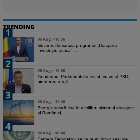
TRENDING
1
06 Aug. - 16:56
Guvernul lansează programul „Diaspora
investește acasă”. ...
2
06 Aug. - 14:58
Grindeanu: Parlamentul a evitat, cu votul PSD,
pierderea a 5,8 ...
3
06 Aug. - 12:48
Energia solară ține în echilibru sistemul energetic
al României, ...
4
06 Aug. - 18:40
Camera Deputaților se va reuni într-o sesiune