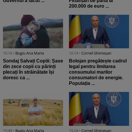
Guvernul a făcut ...
Finanțări de până la
200.000 de euro ...
16:16 •
Bugiu ⁠Ana Maria
16:14 •
Cornel Ghimeșan
Sondaj Salvați Copiii: Șase
Bolojan pregătește cadrul
din zece copii cu părinți
legal pentru limitarea
plecați în străinătate își
consumului marilor
doresc ca ...
consumatori de energie.
Populația ...
15:49 •
Bugiu ⁠Ana Maria
15:24 •
Cornel Ghimeșan