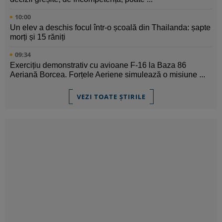
10:00
Un elev a deschis focul într-o școală din Thailanda: șapte
morți și 15 răniți
09:34
Exercițiu demonstrativ cu avioane F-16 la Baza 86
Aeriană Borcea. Forțele Aeriene simulează o misiune ...
VEZI TOATE ȘTIRILE