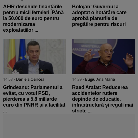
AFIR deschide finanțările
Bolojan: Guvernul a
pentru micii fermieri. Până
adoptat o hotărâre care
la 50.000 de euro pentru
aprobă planurile de
modernizarea
pregătire pentru riscuri
exploatațiilor ...
14:58 •
Daniela Oancea
14:39 •
Bugiu ⁠Ana Maria
Grindeanu: Parlamentul a
Raed Arafat: Reducerea
evitat, cu votul PSD,
accidentelor rutiere
pierderea a 5,8 miliarde
depinde de educație,
euro din PNRR și a facilitat
infrastructură și reguli mai
...
stricte ...