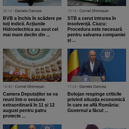
20:14 •
Daniela Oancea
19:14 •
Cornel Ghimeșan
BVB a închis în scădere pe
STB a cerut intrarea în
toți indicii. Acțiunile
insolvență. Ciucu:
Hidroelectrica au avut cel
Procedura este necesară
mai mare declin din ...
pentru salvarea companiei
și ...
18:40 •
Cornel Ghimeșan
17:24 •
Daniela Oancea
Camera Deputaților se va
Bolojan respinge criticile
reuni într-o sesiune
privind situația economică
extraordinară în 11 și 12
în care se află România:
august pentru patru
Guvernul a făcut ...
proiecte ...