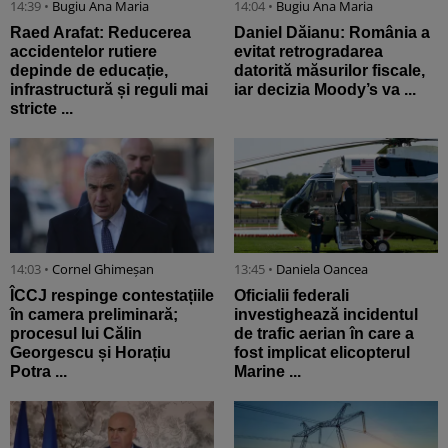
14:39 •
Bugiu ⁠Ana Maria
14:04 •
Bugiu ⁠Ana Maria
Raed Arafat: Reducerea
Daniel Dăianu: România a
accidentelor rutiere
evitat retrogradarea
depinde de educație,
datorită măsurilor fiscale,
infrastructură și reguli mai
iar decizia Moody’s va ...
stricte ...
14:03 •
Cornel Ghimeșan
13:45 •
Daniela Oancea
ÎCCJ respinge contestațiile
Oficialii federali
în camera preliminară;
investighează incidentul
procesul lui Călin
de trafic aerian în care a
Georgescu și Horațiu
fost implicat elicopterul
Potra ...
Marine ...