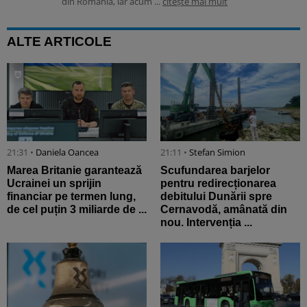
din România, iar acum ...
citește mai mult
ALTE ARTICOLE
21:31 •
Daniela Oancea
21:11 •
Stefan Simion
Marea Britanie garantează
Scufundarea barjelor
Ucrainei un sprijin
pentru redirecționarea
financiar pe termen lung,
debitului Dunării spre
de cel puțin 3 miliarde de ...
Cernavodă, amânată din
nou. Intervenția ...