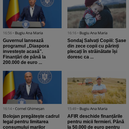
16:56 •
Bugiu ⁠Ana Maria
16:16 •
Bugiu ⁠Ana Maria
Guvernul lansează
Sondaj Salvați Copiii: Șase
programul „Diaspora
din zece copii cu părinți
investește acasă”.
plecați în străinătate își
Finanțări de până la
doresc ca ...
200.000 de euro ...
16:14 •
Cornel Ghimeșan
15:49 •
Bugiu ⁠Ana Maria
Bolojan pregătește cadrul
AFIR deschide finanțările
legal pentru limitarea
pentru micii fermieri. Până
consumului marilor
la 50.000 de euro pentru