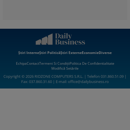
Știri Interne
Știri Politică
Știri Externe
Economie
Diverse
Echipa
Contact
Termeni Si Condiții
Politica De Confidentialitate
Modifică Setările
Copyright © 2026 RIDZONE COMPUTERS S.R.L. | Telefon 031.860.51.09 |
Fax: 037.860.31.60 | E-mail:
office@dailybusiness.ro