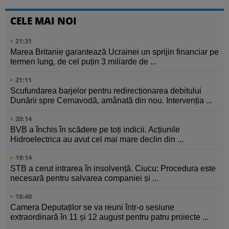
CELE MAI NOI
21:31
Marea Britanie garantează Ucrainei un sprijin financiar pe
termen lung, de cel puțin 3 miliarde de ...
21:11
Scufundarea barjelor pentru redirecționarea debitului
Dunării spre Cernavodă, amânată din nou. Intervenția ...
20:14
BVB a închis în scădere pe toți indicii. Acțiunile
Hidroelectrica au avut cel mai mare declin din ...
19:14
STB a cerut intrarea în insolvență. Ciucu: Procedura este
necesară pentru salvarea companiei și ...
18:40
Camera Deputaților se va reuni într-o sesiune
extraordinară în 11 și 12 august pentru patru proiecte ...