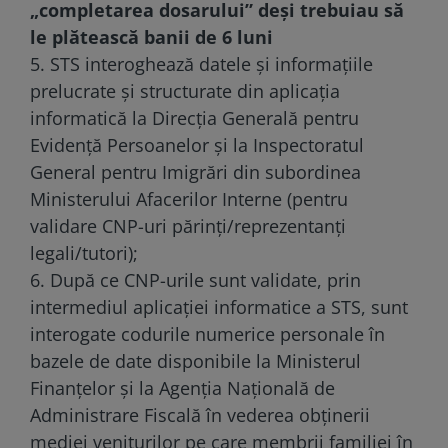
„completarea dosarului” deși trebuiau să
le plătească banii de 6 luni
5. STS interoghează datele și informațiile
prelucrate și structurate din aplicația
informatică la Direcția Generală pentru
Evidență Persoanelor și la Inspectoratul
General pentru Imigrări din subordinea
Ministerului Afacerilor Interne (pentru
validare CNP-uri părinți/reprezentanți
legali/tutori);
6. După ce CNP-urile sunt validate, prin
intermediul aplicației informatice a STS, sunt
interogate codurile numerice personale în
bazele de date disponibile la Ministerul
Finanțelor și la Agenția Națională de
Administrare Fiscală în vederea obținerii
mediei veniturilor pe care membrii familiei în