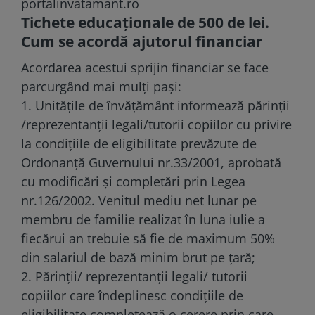
portalinvatamant.ro
Tichete educaționale de 500 de lei.
Cum se acordă ajutorul financiar
Acordarea acestui sprijin financiar se face
parcurgând mai mulți pași:
1. Unitățile de învățământ informează părinții
/reprezentanții legali/tutorii copiilor cu privire
la condițiile de eligibilitate prevăzute de
Ordonanță Guvernului nr.33/2001, aprobată
cu modificări și completări prin Legea
nr.126/2002. Venitul mediu net lunar pe
membru de familie realizat în luna iulie a
fiecărui an trebuie să fie de maximum 50%
din salariul de bază minim brut pe țară;
2. Părinții/ reprezentanții legali/ tutorii
copiilor care îndeplinesc condițiile de
eligibilitate completează o cerere prin care