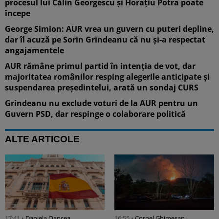
procesul lui Călin Georgescu și Horațiu Potra poate
începe
George Simion: AUR vrea un guvern cu puteri depline,
dar îl acuză pe Sorin Grindeanu că nu și-a respectat
angajamentele
AUR rămâne primul partid în intenția de vot, dar
majoritatea românilor resping alegerile anticipate și
suspendarea președintelui, arată un sondaj CURS
Grindeanu nu exclude voturi de la AUR pentru un
Guvern PSD, dar respinge o colaborare politică
ALTE ARTICOLE
17:41 •
Daniela Oancea
16:55 •
Cornel Ghimeșan