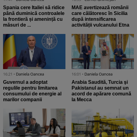
Spania cere Italiei să ridice
MAE avertizează românii
până duminică controalele
care călătoresc în Sicilia
la frontieră și amenință cu
după intensificarea
măsuri de ...
activității vulcanului Etna
16:21 •
Daniela Oancea
16:01 •
Daniela Oancea
Guvernul a adoptat
Arabia Saudită, Turcia şi
regulile pentru limitarea
Pakistanul au semnat un
consumului de energie al
acord de apărare comună
marilor companii
la Mecca