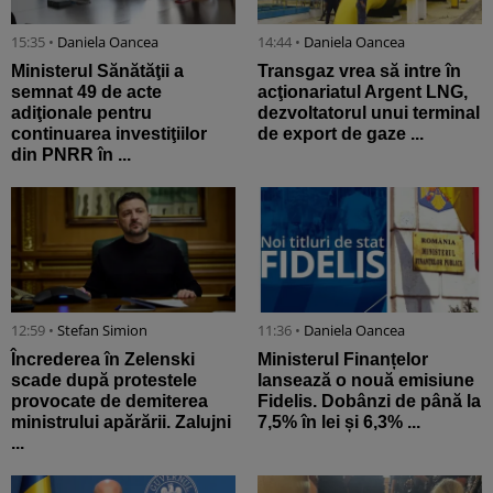
15:35 •
Daniela Oancea
14:44 •
Daniela Oancea
Ministerul Sănătăţii a
Transgaz vrea să intre în
semnat 49 de acte
acţionariatul Argent LNG,
adiţionale pentru
dezvoltatorul unui terminal
continuarea investiţiilor
de export de gaze ...
din PNRR în ...
12:59 •
Stefan Simion
11:36 •
Daniela Oancea
Încrederea în Zelenski
Ministerul Finanțelor
scade după protestele
lansează o nouă emisiune
provocate de demiterea
Fidelis. Dobânzi de până la
ministrului apărării. Zalujni
7,5% în lei și 6,3% ...
...