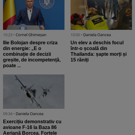
10:23 •
Cornel Ghimeșan
10:00 •
Daniela Oancea
Ilie Bolojan despre criza
Un elev a deschis focul
din energie: „E o
într-o școală din
combinație de decizii
Thailanda: șapte morți și
greșite, de incompetență,
15 răniți
poate ...
09:34 •
Daniela Oancea
Exercițiu demonstrativ cu
avioane F-16 la Baza 86
Aeriană Borcea. Forțele