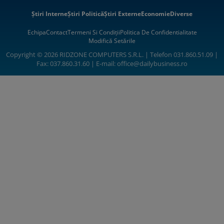
Știri Interne
Știri Politică
Știri Externe
Economie
Diverse
Echipa
Contact
Termeni Si Condiții
Politica De Confidentialitate
Modifică Setările
Copyright © 2026 RIDZONE COMPUTERS S.R.L. | Telefon 031.860.51.09 |
Fax: 037.860.31.60 | E-mail:
office@dailybusiness.ro