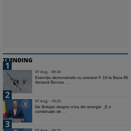
TRENDING
1
07 Aug. - 09:34
Exercițiu demonstrativ cu avioane F-16 la Baza 86
Aeriană Borcea. ...
2
07 Aug. - 10:23
Ilie Bolojan despre criza din energie: „E o
combinație de ...
3
07 Aug. - 16:21