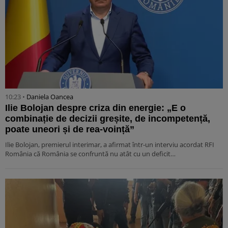
10:23 •
Daniela Oancea
Ilie Bolojan despre criza din energie: „E o
combinație de decizii greșite, de incompetență,
poate uneori și de rea-voință”
Ilie Bolojan, premierul interimar, a afirmat într-un interviu acordat RFI
România că România se confruntă nu atât cu un deficit…