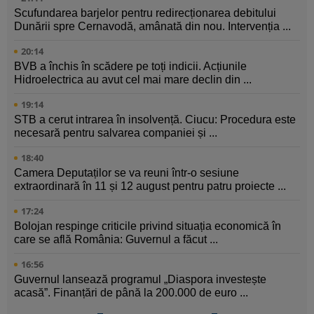
Scufundarea barjelor pentru redirecționarea debitului
Dunării spre Cernavodă, amânată din nou. Intervenția ...
20:14
BVB a închis în scădere pe toți indicii. Acțiunile
Hidroelectrica au avut cel mai mare declin din ...
19:14
STB a cerut intrarea în insolvență. Ciucu: Procedura este
necesară pentru salvarea companiei și ...
18:40
Camera Deputaților se va reuni într-o sesiune
extraordinară în 11 și 12 august pentru patru proiecte ...
17:24
Bolojan respinge criticile privind situația economică în
care se află România: Guvernul a făcut ...
16:56
Guvernul lansează programul „Diaspora investește
acasă”. Finanțări de până la 200.000 de euro ...