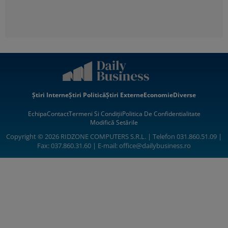
Știri Interne
Știri Politică
Știri Externe
Economie
Diverse
Echipa
Contact
Termeni Si Condiții
Politica De Confidentialitate
Modifică Setările
Copyright © 2026 RIDZONE COMPUTERS S.R.L. | Telefon 031.860.51.09 |
Fax: 037.860.31.60 | E-mail:
office@dailybusiness.ro