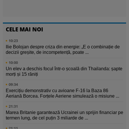
CELE MAI NOI
10:23
Ilie Bolojan despre criza din energie: „E o combinație de
decizii greșite, de incompetență, poate ...
10:00
Un elev a deschis focul într-o școală din Thailanda: șapte
morți și 15 răniți
09:34
Exercițiu demonstrativ cu avioane F-16 la Baza 86
Aeriană Borcea. Forțele Aeriene simulează o misiune ...
21:31
Marea Britanie garantează Ucrainei un sprijin financiar pe
termen lung, de cel puțin 3 miliarde de ...
21:11