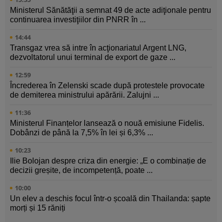
Ministerul Sănătăţii a semnat 49 de acte adiţionale pentru
continuarea investiţiilor din PNRR în ...
14:44
Transgaz vrea să intre în acţionariatul Argent LNG,
dezvoltatorul unui terminal de export de gaze ...
12:59
Încrederea în Zelenski scade după protestele provocate
de demiterea ministrului apărării. Zalujni ...
11:36
Ministerul Finanțelor lansează o nouă emisiune Fidelis.
Dobânzi de până la 7,5% în lei și 6,3% ...
10:23
Ilie Bolojan despre criza din energie: „E o combinație de
decizii greșite, de incompetență, poate ...
10:00
Un elev a deschis focul într-o școală din Thailanda: șapte
morți și 15 răniți