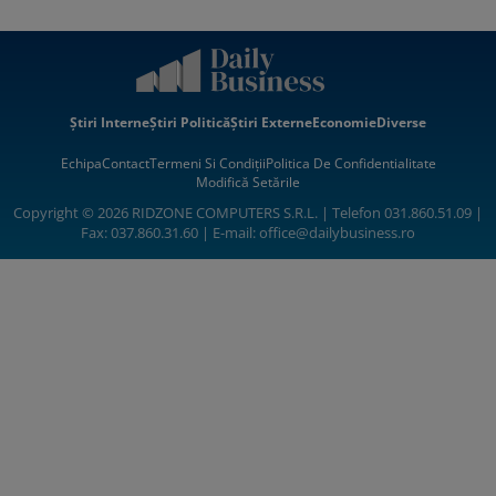
Știri Interne
Știri Politică
Știri Externe
Economie
Diverse
Echipa
Contact
Termeni Si Condiții
Politica De Confidentialitate
Modifică Setările
Copyright © 2026 RIDZONE COMPUTERS S.R.L. | Telefon 031.860.51.09 |
Fax: 037.860.31.60 | E-mail:
office@dailybusiness.ro