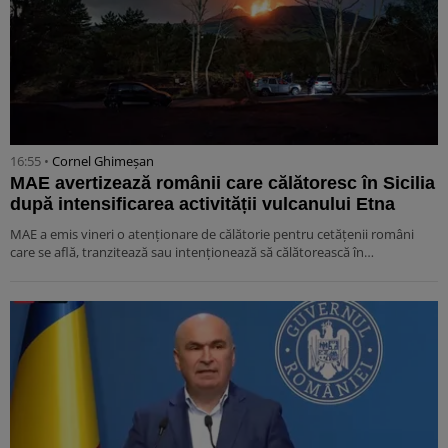
16:55 •
Cornel Ghimeșan
MAE avertizează românii care călătoresc în Sicilia
după intensificarea activității vulcanului Etna
MAE a emis vineri o atenționare de călătorie pentru cetățenii români
care se află, tranzitează sau intenționează să călătorească în…