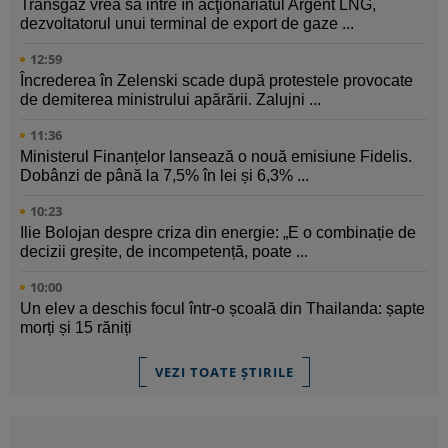
Transgaz vrea să intre în acţionariatul Argent LNG,
dezvoltatorul unui terminal de export de gaze ...
12:59
Încrederea în Zelenski scade după protestele provocate
de demiterea ministrului apărării. Zalujni ...
11:36
Ministerul Finanțelor lansează o nouă emisiune Fidelis.
Dobânzi de până la 7,5% în lei și 6,3% ...
10:23
Ilie Bolojan despre criza din energie: „E o combinație de
decizii greșite, de incompetență, poate ...
10:00
Un elev a deschis focul într-o școală din Thailanda: șapte
morți și 15 răniți
VEZI TOATE ȘTIRILE