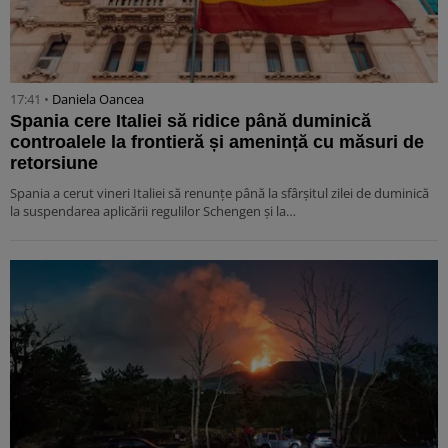
17:41 •
Daniela Oancea
Spania cere Italiei să ridice până duminică
controalele la frontieră și amenință cu măsuri de
retorsiune
Spania a cerut vineri Italiei să renunțe până la sfârșitul zilei de duminică
la suspendarea aplicării regulilor Schengen și la…