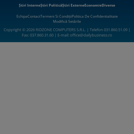
Știri Interne
Știri Politică
Știri Externe
Economie
Diverse
Echipa
Contact
Termeni Si Condiții
Politica De Confidentialitate
Modifică Setările
Copyright © 2026 RIDZONE COMPUTERS S.R.L. | Telefon 031.860.51.09 |
Fax: 037.860.31.60 | E-mail:
office@dailybusiness.ro