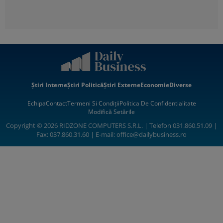
Știri Interne
Știri Politică
Știri Externe
Economie
Diverse
Echipa
Contact
Termeni Si Condiții
Politica De Confidentialitate
Modifică Setările
Copyright © 2026 RIDZONE COMPUTERS S.R.L. | Telefon 031.860.51.09 |
Fax: 037.860.31.60 | E-mail:
office@dailybusiness.ro