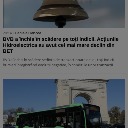
20:14 •
Daniela Oancea
BVB a închis în scădere pe toți indicii. Acțiunile
Hidroelectrica au avut cel mai mare declin din
BET
BVB a închis în scădere ședința de tranzacționare de joi, toți indicii
bursieri înregistrând evoluții negative, în condițiile unor tranzacții…