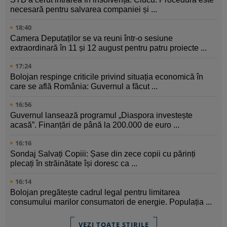
necesară pentru salvarea companiei și ...
18:40
Camera Deputaților se va reuni într-o sesiune
extraordinară în 11 și 12 august pentru patru proiecte ...
17:24
Bolojan respinge criticile privind situația economică în
care se află România: Guvernul a făcut ...
16:56
Guvernul lansează programul „Diaspora investește
acasă”. Finanțări de până la 200.000 de euro ...
16:16
Sondaj Salvați Copiii: Șase din zece copii cu părinți
plecați în străinătate își doresc ca ...
16:14
Bolojan pregătește cadrul legal pentru limitarea
consumului marilor consumatori de energie. Populația ...
VEZI TOATE ȘTIRILE