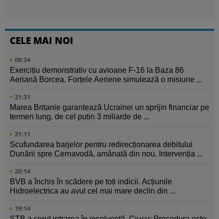
CELE MAI NOI
09:34
Exercițiu demonstrativ cu avioane F-16 la Baza 86
Aeriană Borcea. Forțele Aeriene simulează o misiune ...
21:31
Marea Britanie garantează Ucrainei un sprijin financiar pe
termen lung, de cel puțin 3 miliarde de ...
21:11
Scufundarea barjelor pentru redirecționarea debitului
Dunării spre Cernavodă, amânată din nou. Intervenția ...
20:14
BVB a închis în scădere pe toți indicii. Acțiunile
Hidroelectrica au avut cel mai mare declin din ...
19:14
STB a cerut intrarea în insolvență. Ciucu: Procedura este