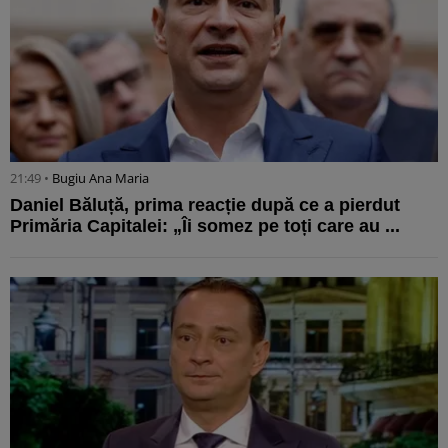
21:49 •
Bugiu ⁠Ana Maria
Daniel Băluță, prima reacție după ce a pierdut
Primăria Capitalei: „Îi somez pe toți care au ...