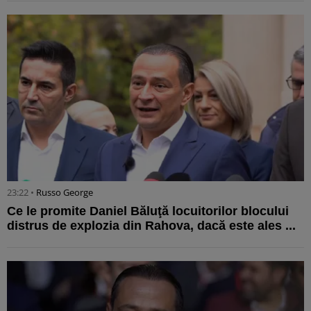
23:22 •
Russo George
Ce le promite Daniel Băluţă locuitorilor blocului
distrus de explozia din Rahova, dacă este ales ...