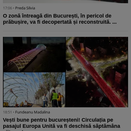
17:06 •
Preda Silvia
O zonă întreagă din București, în pericol de
prăbușire, va fi decopertată și reconstruită. ...
18:51 •
Fundeanu Madalina
Vești bune pentru bucureșteni! Circulația pe
pasajul Europa Unită va fi deschisă săptămâna