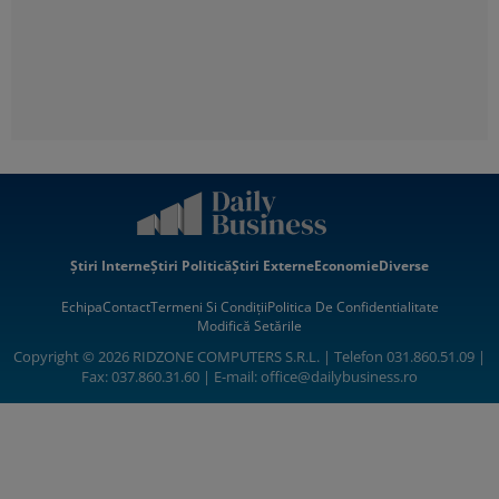
Știri Interne
Știri Politică
Știri Externe
Economie
Diverse
Echipa
Contact
Termeni Si Condiții
Politica De Confidentialitate
Modifică Setările
Copyright © 2026 RIDZONE COMPUTERS S.R.L. | Telefon 031.860.51.09 |
Fax: 037.860.31.60 | E-mail:
office@dailybusiness.ro