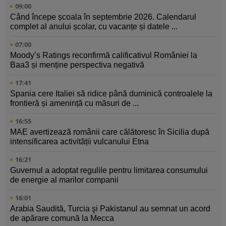
09:00
Când începe școala în septembrie 2026. Calendarul
complet al anului școlar, cu vacanțe și datele ...
07:00
Moody’s Ratings reconfirmă calificativul României la
Baa3 și menține perspectiva negativă
17:41
Spania cere Italiei să ridice până duminică controalele la
frontieră și amenință cu măsuri de ...
16:55
MAE avertizează românii care călătoresc în Sicilia după
intensificarea activității vulcanului Etna
16:21
Guvernul a adoptat regulile pentru limitarea consumului
de energie al marilor companii
16:01
Arabia Saudită, Turcia şi Pakistanul au semnat un acord
de apărare comună la Mecca