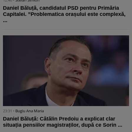
Daniel Băluță, candidatul PSD pentru Primăria
Capitalei. ”Problematica orașului este complexă,
...
23:31 •
Bugiu ⁠Ana Maria
Daniel Băluță: Cătălin Predoiu a explicat clar
situația pensiilor magistraților, după ce Sorin ...