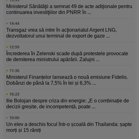
Ministerul Sănătăţii a semnat 49 de acte adiţionale pentru
continuarea investiţiilor din PNRR în ...
14:44
Transgaz vrea să intre în acţionariatul Argent LNG,
dezvoltatorul unui terminal de export de gaze ...
12:59
Încrederea în Zelenski scade după protestele provocate
de demiterea ministrului apărării. Zalujni ...
11:36
Ministerul Finanțelor lansează o nouă emisiune Fidelis.
Dobânzi de până la 7,5% în lei și 6,3% ...
10:23
Ilie Bolojan despre criza din energie: „E o combinație de
decizii greșite, de incompetență, poate ...
10:00
Un elev a deschis focul într-o școală din Thailanda: șapte
morți și 15 răniți