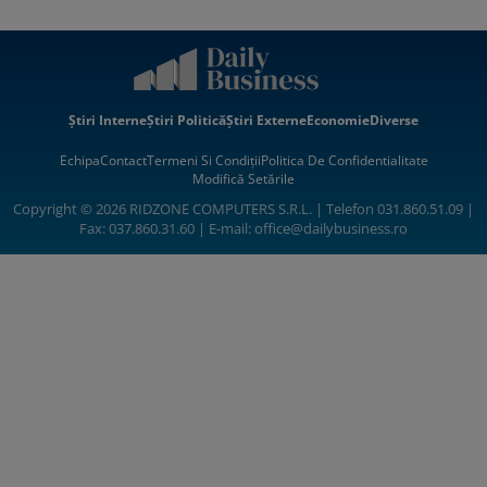
Știri Interne
Știri Politică
Știri Externe
Economie
Diverse
Echipa
Contact
Termeni Si Condiții
Politica De Confidentialitate
Modifică Setările
Copyright © 2026 RIDZONE COMPUTERS S.R.L. | Telefon 031.860.51.09 |
Fax: 037.860.31.60 | E-mail:
office@dailybusiness.ro