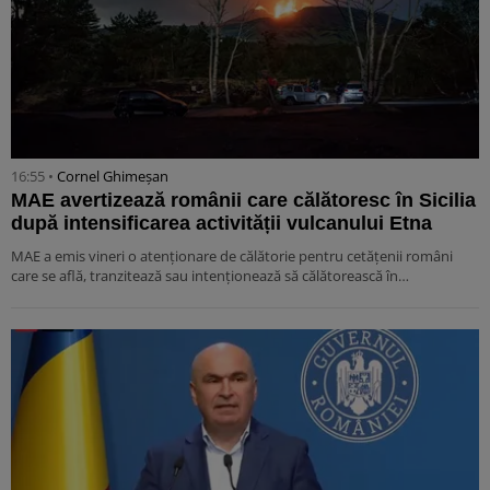
16:55 •
Cornel Ghimeșan
MAE avertizează românii care călătoresc în Sicilia
după intensificarea activității vulcanului Etna
MAE a emis vineri o atenționare de călătorie pentru cetățenii români
care se află, tranzitează sau intenționează să călătorească în…