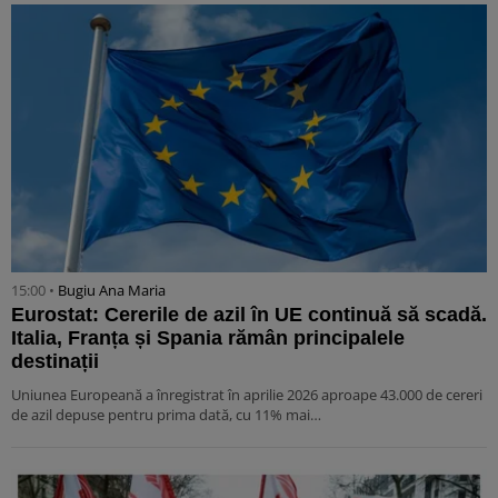
15:00 •
Bugiu ⁠Ana Maria
Eurostat: Cererile de azil în UE continuă să scadă.
Italia, Franța și Spania rămân principalele
destinații
Uniunea Europeană a înregistrat în aprilie 2026 aproape 43.000 de cereri
de azil depuse pentru prima dată, cu 11% mai…