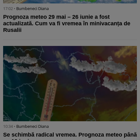
17:02 •
Bumbeneci Diana
Prognoza meteo 29 mai – 26 iunie a fost
actualizată. Cum va fi vremea în minivacanța de
Rusalii
10:34 •
Bumbeneci Diana
Se schimbă radical vremea. Prognoza meteo până