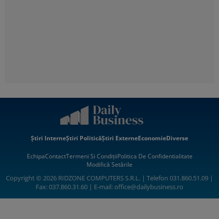
Știri Interne
Știri Politică
Știri Externe
Economie
Diverse
Echipa
Contact
Termeni Si Condiții
Politica De Confidentialitate
Modifică Setările
Copyright © 2026 RIDZONE COMPUTERS S.R.L. | Telefon 031.860.51.09 |
Fax: 037.860.31.60 | E-mail:
office@dailybusiness.ro