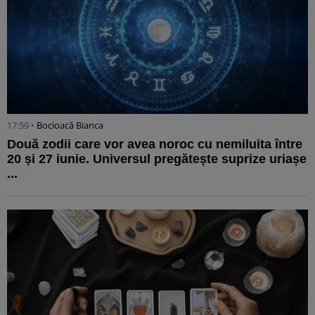
17:59 •
Bocioacă Bianca
Două zodii care vor avea noroc cu nemiluita între
20 și 27 iunie. Universul pregătește suprize uriașe
...