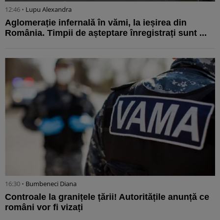
12:46 •
Lupu Alexandra
Aglomerație infernală în vămi, la ieșirea din
România. Timpii de așteptare înregistrați sunt ...
16:30 •
Bumbeneci Diana
Controale la granițele țării! Autoritățile anunță ce
români vor fi vizați