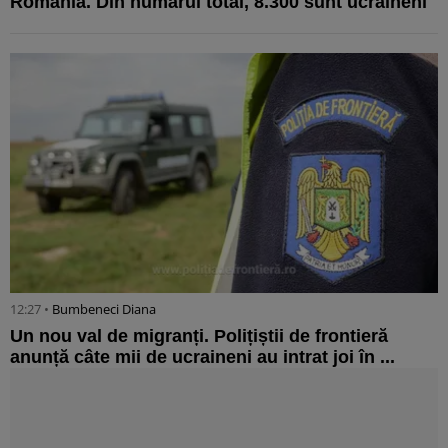
România. Din numărul total, 8.300 sunt ucraineni
12:27 •
Bumbeneci Diana
Un nou val de migranți. Polițiștii de frontieră
anunță câte mii de ucraineni au intrat joi în ...