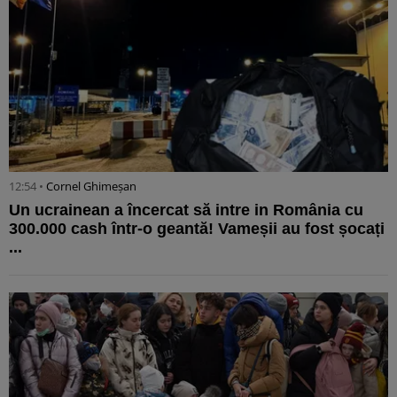
12:54 •
Cornel Ghimeșan
Un ucrainean a încercat să intre in România cu
300.000 cash într-o geantă! Vameșii au fost șocați
...