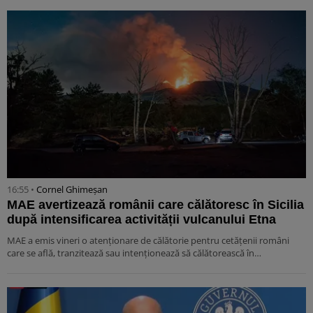
16:55 •
Cornel Ghimeșan
MAE avertizează românii care călătoresc în Sicilia
după intensificarea activității vulcanului Etna
MAE a emis vineri o atenționare de călătorie pentru cetățenii români
care se află, tranzitează sau intenționează să călătorească în…