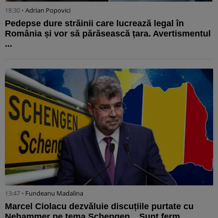
18:30 •
Adrian Popovici
Pedepse dure străinii care lucrează legal în
România și vor să părăsească țara. Avertismentul
...
13:47 •
Fundeanu Madalina
Marcel Ciolacu dezvăluie discuțiile purtate cu
Nehammer pe tema Schengen. „Sunt ferm