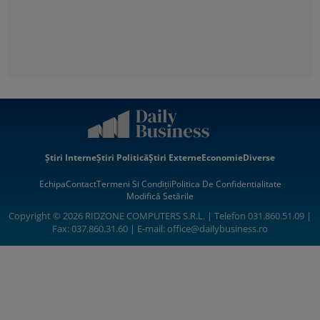
Știri Interne
Știri Politică
Știri Externe
Economie
Diverse
Echipa
Contact
Termeni Si Condiții
Politica De Confidentialitate
Modifică Setările
Copyright © 2026 RIDZONE COMPUTERS S.R.L. | Telefon 031.860.51.09 |
Fax: 037.860.31.60 | E-mail:
office@dailybusiness.ro