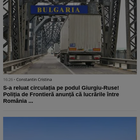
16:26 •
Constantin Cristina
S-a reluat circulația pe podul Giurgiu-Ruse!
Poliția de Frontieră anunță că lucrările între
România ...