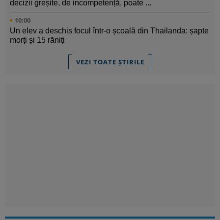
decizii greșite, de incompetență, poate ...
10:00
Un elev a deschis focul într-o școală din Thailanda: șapte
morți și 15 răniți
VEZI TOATE ȘTIRILE