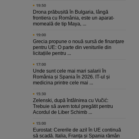
19:50
Drona prăbușită în Bulgaria, lângă
frontiera cu România, este un aparat-
momeală de tip Maya, ...
19:00
Grecia propune o nouă sursă de finanțare
pentru UE: O parte din veniturile din
licitațiile pentru ...
17:00
Unde sunt cele mai mari salarii în
România și Spania în 2026. IT-ul și
medicina printre cele mai ...
15:30
Zelenski, după întâlnirea cu Vučić:
Trebuie să avem totul pregătit pentru
Acordul de Liber Schimb ...
15:00
Eurostat: Cererile de azil în UE continuă
să scadă. Italia, Franța și Spania rămân