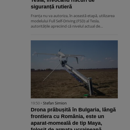
Tesla, invocând riscuri de
siguranță rutieră
Franța nu va autoriza, în această etapă, utilizarea
modelului Full Self-Driving (FSD) al Tesla,
autoritățile apreciind că nivelul actual de…
19:50 •
Stefan Simion
Drona prăbușită în Bulgaria, lângă
frontiera cu România, este un
aparat-momeală de tip Maya,
folosit de armata ucraineană