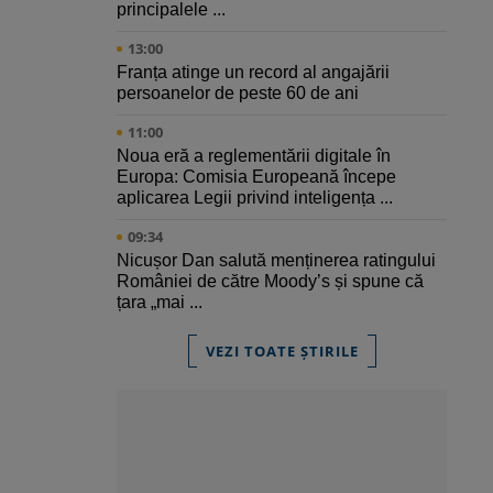
principalele ...
13:00
Franța atinge un record al angajării
persoanelor de peste 60 de ani
11:00
Noua eră a reglementării digitale în
Europa: Comisia Europeană începe
aplicarea Legii privind inteligența ...
09:34
Nicușor Dan salută menținerea ratingului
României de către Moody’s și spune că
țara „mai ...
VEZI TOATE ȘTIRILE