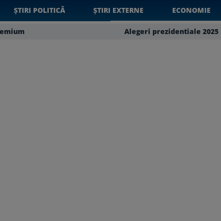
ȘTIRI POLITICĂ
ȘTIRI EXTERNE
ECONOMIE
remium
Alegeri prezidentiale 2025