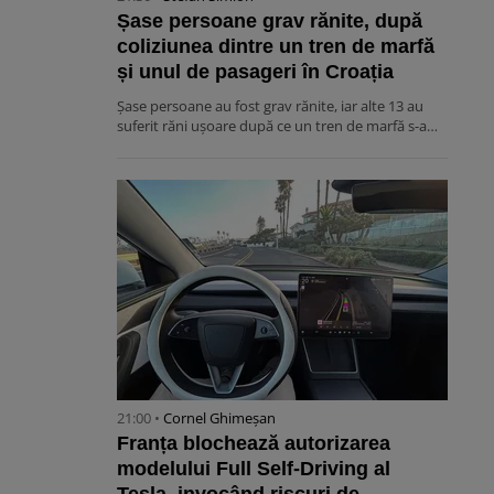
Șase persoane grav rănite, după
coliziunea dintre un tren de marfă
și unul de pasageri în Croația
Șase persoane au fost grav rănite, iar alte 13 au
suferit răni ușoare după ce un tren de marfă s-a…
21:00 •
Cornel Ghimeșan
Franța blochează autorizarea
modelului Full Self-Driving al