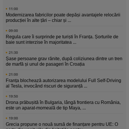
11:00
Modernizarea fabricilor poate depăși avantajele relocării
producției în alte țări – chiar și ...
09:00
Regula care îi surprinde pe turiști în Franța. Șorturile de
baie sunt interzise în majoritatea ...
21:30
Șase persoane grav rănite, după coliziunea dintre un tren
de marfă și unul de pasageri în Croația
21:00
Franța blochează autorizarea modelului Full Self-Driving
al Tesla, invocând riscuri de siguranță ...
19:50
Drona prăbușită în Bulgaria, lângă frontiera cu România,
este un aparat-momeală de tip Maya, ...
19:00
Grecia propune o nouă sursă de finanțare pentru UE: O