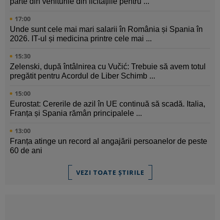
parte din veniturile din licitațiile pentru ...
17:00
Unde sunt cele mai mari salarii în România și Spania în
2026. IT-ul și medicina printre cele mai ...
15:30
Zelenski, după întâlnirea cu Vučić: Trebuie să avem totul
pregătit pentru Acordul de Liber Schimb ...
15:00
Eurostat: Cererile de azil în UE continuă să scadă. Italia,
Franța și Spania rămân principalele ...
13:00
Franța atinge un record al angajării persoanelor de peste
60 de ani
VEZI TOATE ȘTIRILE