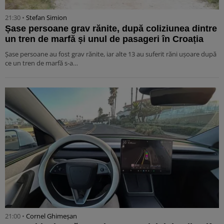
21:30 •
Stefan Simion
Șase persoane grav rănite, după coliziunea dintre
un tren de marfă și unul de pasageri în Croația
Șase persoane au fost grav rănite, iar alte 13 au suferit răni ușoare după
ce un tren de marfă s-a…
21:00 •
Cornel Ghimeșan