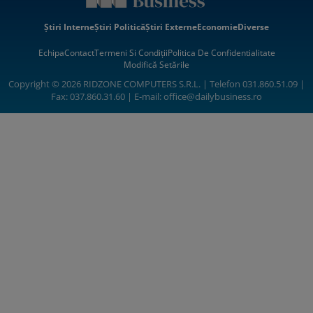
Știri Interne
Știri Politică
Știri Externe
Economie
Diverse
Echipa
Contact
Termeni Si Condiții
Politica De Confidentialitate
Modifică Setările
Copyright © 2026 RIDZONE COMPUTERS S.R.L. | Telefon 031.860.51.09 |
Fax: 037.860.31.60 | E-mail:
office@dailybusiness.ro