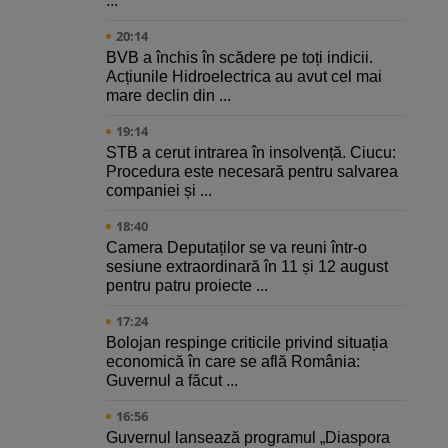
...
20:14
BVB a închis în scădere pe toți indicii.
Acțiunile Hidroelectrica au avut cel mai
mare declin din ...
19:14
STB a cerut intrarea în insolvență. Ciucu:
Procedura este necesară pentru salvarea
companiei și ...
18:40
Camera Deputaților se va reuni într-o
sesiune extraordinară în 11 și 12 august
pentru patru proiecte ...
17:24
Bolojan respinge criticile privind situația
economică în care se află România:
Guvernul a făcut ...
16:56
Guvernul lansează programul „Diaspora