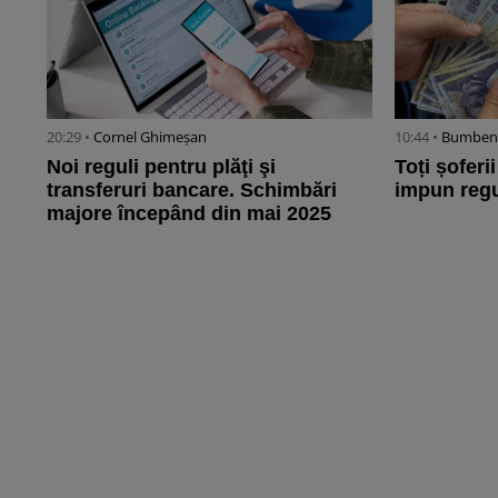
20:29 •
Cornel Ghimeșan
10:44 •
Bumbene
Noi reguli pentru plăţi şi
Toți șoferi
transferuri bancare. Schimbări
impun regul
majore începând din mai 2025