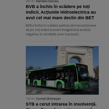
20:14 •
Daniela Oancea
BVB a închis în scădere pe toți
indicii. Acțiunile Hidroelectrica au
avut cel mai mare declin din BET
BVB a închis în scădere ședința de tranzacționare
de joi, toți indicii bursieri înregistrând evoluții
negative, în condițiile unor tranzacții…
19:14 •
Cornel Ghimeșan
STB a cerut intrarea în insolvență.