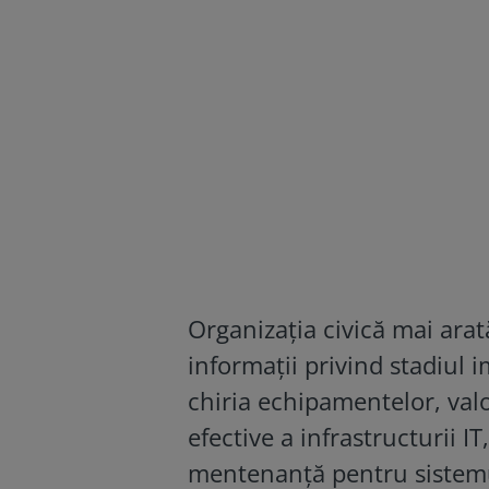
Organizația civică mai arat
informații privind stadiul 
chiria echipamentelor, valoa
efective a infrastructurii I
mentenanță pentru sistemu