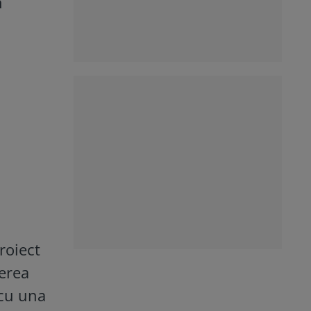
n
roiect
terea
 cu una