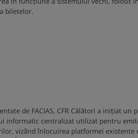
ea în funcțiune a sistemului vechi, folosit î
 biletelor.
ntate de FACIAS, CFR Călători a inițiat un p
 informatic centralizat utilizat pentru emi
urilor, vizând înlocuirea platformei existente