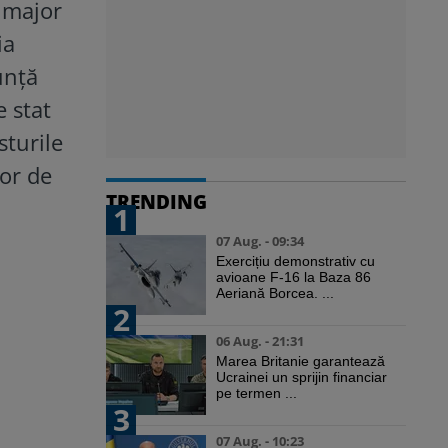
 major
ia
unță
 stat
sturile
lor de
TRENDING
1
07 Aug. - 09:34
Exercițiu demonstrativ cu
avioane F-16 la Baza 86
Aeriană Borcea. ...
2
06 Aug. - 21:31
Marea Britanie garantează
Ucrainei un sprijin financiar
pe termen ...
3
07 Aug. - 10:23