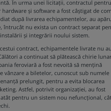
ntă. În urma unei licitații, contractul pentr
 hardware și software a fost câștigat de co
ediat după livrarea echipamentelor, au apăr
 întrucât nu exista un contract separat pe
instalării și integrării noului sistem.
acestui contract, echipamentele livrate nu a
 Călători a continuat să plătească chirie luna
pania feroviară a fost nevoită să mențină
de vânzare a biletelor, cunoscut sub numele 
enanță prelungit, pentru a evita blocarea
keting. Astfel, potrivit organizației, au fost
 atât pentru un sistem nou nefuncțional, cât
chi.