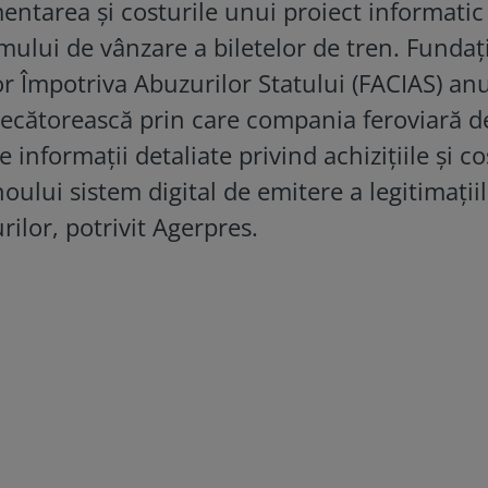
ntarea și costurile unui proiect informatic
mului de vânzare a biletelor de tren. Fundaț
r Împotriva Abuzurilor Statului (FACIAS) an
decătorească prin care compania feroviară de
 informații detaliate privind achizițiile și co
ului sistem digital de emitere a legitimații
rilor, potrivit Agerpres.