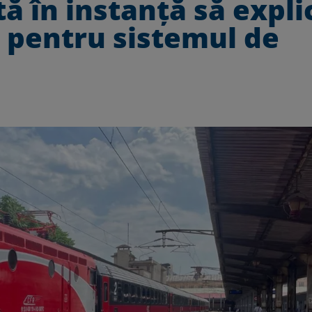
tă în instanță să expli
ă pentru sistemul de