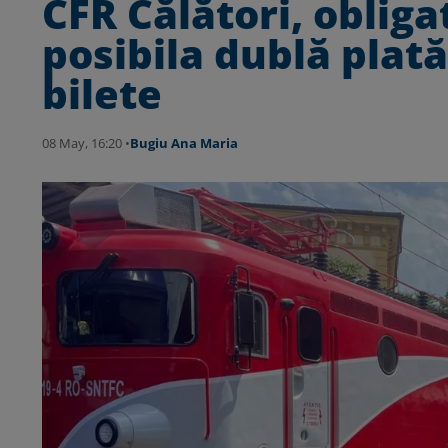
CFR Călători, obliga
posibila dublă plat
bilete
08 May, 16:20 •
Bugiu ⁠Ana Maria