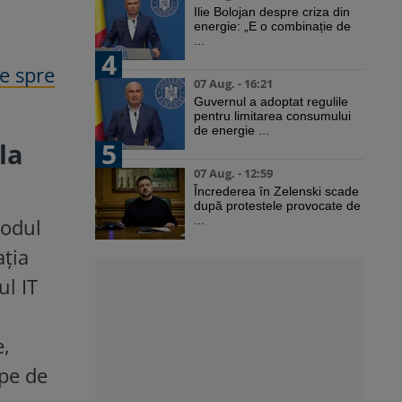
Ilie Bolojan despre criza din
energie: „E o combinație de
...
4
e spre
07 Aug. - 16:21
Guvernul a adoptat regulile
pentru limitarea consumului
de energie ...
5
la
07 Aug. - 12:59
Încrederea în Zelenski scade
după protestele provocate de
...
modul
ația
ul IT
e,
 pe de