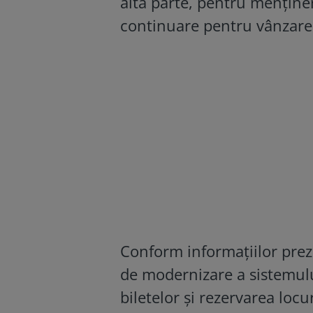
altă parte, pentru menținer
continuare pentru vânzarea
Conform informațiilor preze
de modernizare a sistemului
biletelor și rezervarea loc