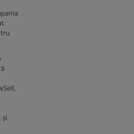
u
mpania
ut
ntru
u
ră
xSell,
 și