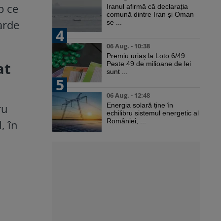
p ce
Iranul afirmă că declarația
comună dintre Iran și Oman
arde
se ...
4
06 Aug. - 10:38
Premiu uriaș la Loto 6/49.
at
Peste 49 de milioane de lei
sunt ...
5
06 Aug. - 12:48
ru
Energia solară ține în
echilibru sistemul energetic al
României, ...
, în