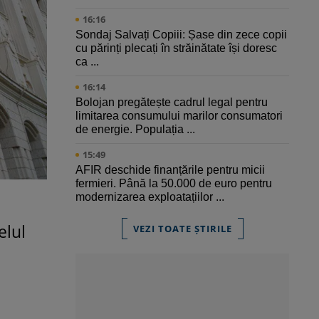
16:16
Sondaj Salvați Copiii: Șase din zece copii
cu părinți plecați în străinătate își doresc
ca ...
16:14
Bolojan pregătește cadrul legal pentru
limitarea consumului marilor consumatori
de energie. Populația ...
15:49
AFIR deschide finanțările pentru micii
fermieri. Până la 50.000 de euro pentru
modernizarea exploatațiilor ...
elul
VEZI TOATE ȘTIRILE