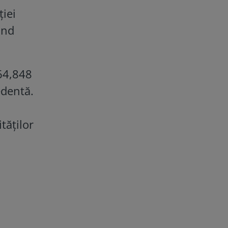
ţiei
ând
564,848
edentă.
tăților