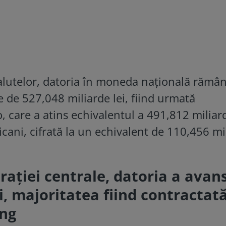
alutelor, datoria în moneda naţională rămâ
 de 527,048 miliarde lei, fiind urmată
, care a atins echivalentul a 491,812 miliar
ricani, cifrată la un echivalent de 110,456 mi
raţiei centrale, datoria a avan
ei, majoritatea fiind contractat
ung