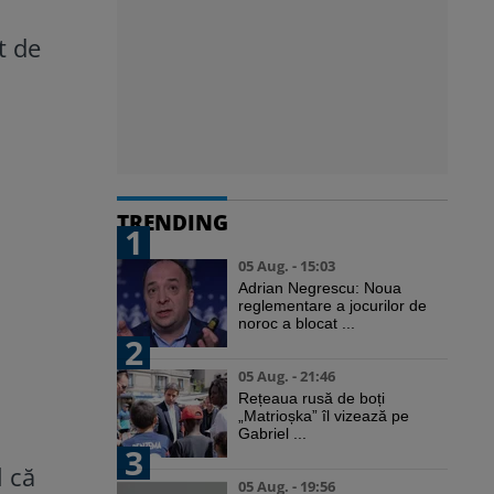
t de
B
TRENDING
1
05 Aug. - 15:03
Adrian Negrescu: Noua
reglementare a jocurilor de
noroc a blocat ...
2
05 Aug. - 21:46
Rețeaua rusă de boți
„Matrioșka” îl vizează pe
Gabriel ...
3
l că
05 Aug. - 19:56