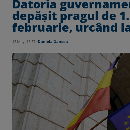
Datoria guvernamen
depășit pragul de 1.
februarie, urcând l
13 May, 15:57 •
Daniela Oancea