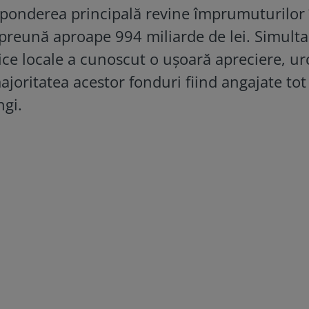
, ponderea principală revine împrumuturilor î
mpreună aproape 994 miliarde de lei. Simulta
lice locale a cunoscut o uşoară apreciere, u
majoritatea acestor fonduri fiind angajate tot
gi.