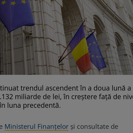
ntinuat trendul ascendent în a doua lună a
32 miliarde de lei, în creştere faţă de niv
în luna precedentă.
de
Ministerul Finanţelor
şi consultate de