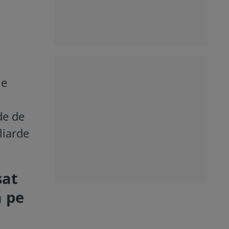
ne
de de
liarde
sat
ă pe