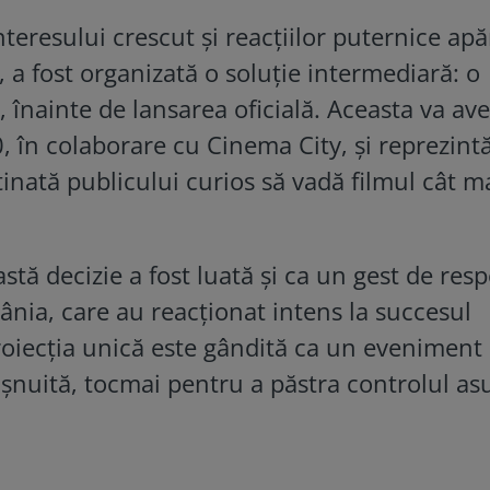
teresului crescut și reacțiilor puternice ap
a fost organizată o soluție intermediară: o
 înainte de lansarea oficială. Aceasta va ave
0, în colaborare cu Cinema City, și reprezint
inată publicului curios să vadă filmul cât m
stă decizie a fost luată și ca un gest de resp
ânia, care au reacționat intens la succesul
Proiecția unică este gândită ca un eveniment
ișnuită, tocmai pentru a păstra controlul as