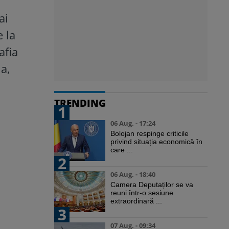
ai
e la
afia
a,
TRENDING
1
06 Aug. - 17:24
Bolojan respinge criticile
privind situația economică în
care ...
2
06 Aug. - 18:40
Camera Deputaților se va
reuni într-o sesiune
extraordinară ...
3
07 Aug. - 09:34