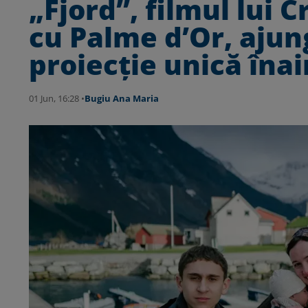
„Fjord”, filmul lui 
cu Palme d’Or, ajun
proiecție unică îna
01 Jun, 16:28 •
Bugiu ⁠Ana Maria