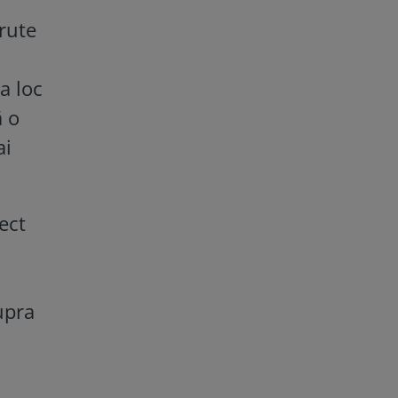
ărute
a loc
ă o
ai
ect
upra