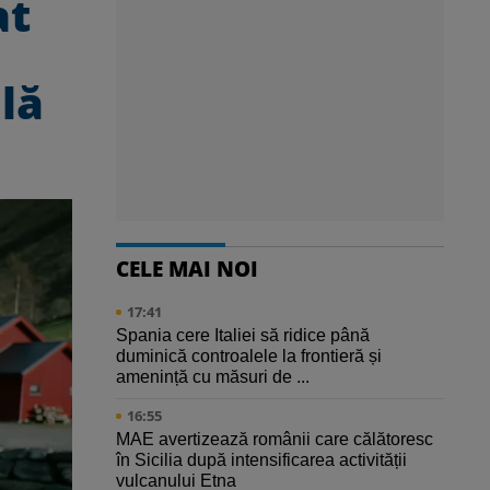
at
lă
CELE MAI NOI
17:41
Spania cere Italiei să ridice până
duminică controalele la frontieră și
amenință cu măsuri de ...
16:55
MAE avertizează românii care călătoresc
în Sicilia după intensificarea activității
vulcanului Etna