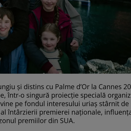
Mungiu și distins cu Palme d’Or la Cannes 20
e, într-o singură proiecție specială organi
 vine pe fondul interesului uriaș stârnit de
 al întârzierii premierei naționale, influenț
ezonul premiilor din SUA.