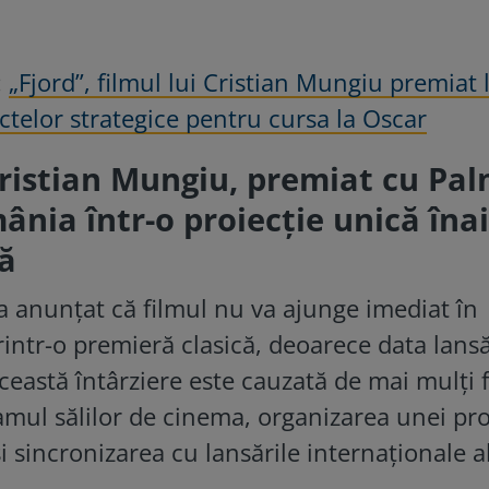
:
„Fjord”, filmul lui Cristian Mungiu premiat 
ectelor strategice pentru cursa la Oscar
 Cristian Mungiu, premiat cu Pa
ânia într-o proiecție unică îna
lă
 a anunțat că filmul nu va ajunge imediat în
intr-o premieră clasică, deoarece data lansă
Această întârziere este cauzată de mai mulți 
gramul sălilor de cinema, organizarea unei pro
i sincronizarea cu lansările internaționale a