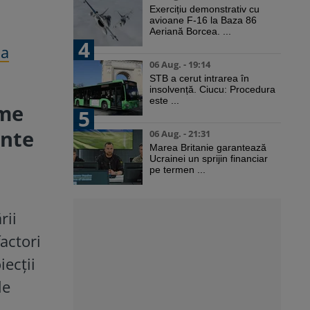
Exercițiu demonstrativ cu
avioane F-16 la Baza 86
Aeriană Borcea. ...
4
la
06 Aug. - 19:14
STB a cerut intrarea în
insolvență. Ciucu: Procedura
este ...
lme
5
inte
06 Aug. - 21:31
Marea Britanie garantează
Ucrainei un sprijin financiar
pe termen ...
rii
factori
iecții
le