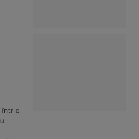
 într-o
ru