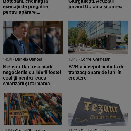
Botoșani, chemați la
Giurgiulești. Acuzații
exerciții de pregătire
privind Ucraina și unirea ...
pentru apărare ...
14:00 •
Daniela Oancea
13:46 •
Cornel Ghimeșan
Nicușor Dan reia marți
BVB a început ședința de
negocierile cu liderii fostei
tranzacționare de luni în
coaliții pentru legea
creștere
salarizării și formarea ...
13:34 •
Cornel Ghimeșan
13:07 •
Daniela Oancea