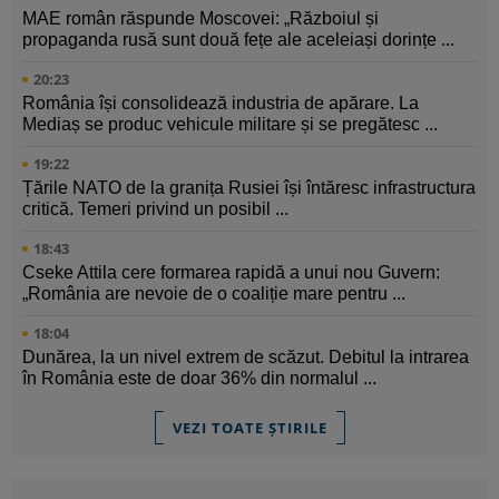
MAE român răspunde Moscovei: „Războiul și
propaganda rusă sunt două fețe ale aceleiași dorințe ...
20:23
România își consolidează industria de apărare. La
Mediaș se produc vehicule militare și se pregătesc ...
19:22
Țările NATO de la granița Rusiei își întăresc infrastructura
critică. Temeri privind un posibil ...
18:43
Cseke Attila cere formarea rapidă a unui nou Guvern:
„România are nevoie de o coaliție mare pentru ...
18:04
Dunărea, la un nivel extrem de scăzut. Debitul la intrarea
în România este de doar 36% din normalul ...
VEZI TOATE ȘTIRILE