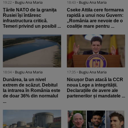
19:22 •
Bugiu ⁠Ana Maria
18:43 •
Bugiu ⁠Ana Maria
Țările NATO de la granița
Cseke Attila cere formarea
Rusiei își întăresc
rapidă a unui nou Guvern:
infrastructura critică.
„România are nevoie de o
Temeri privind un posibil ...
coaliție mare pentru ...
18:04 •
Bugiu ⁠Ana Maria
17:35 •
Bugiu ⁠Ana Maria
Dunărea, la un nivel
Nicușor Dan atacă la CCR
extrem de scăzut. Debitul
noua Lege a integrității.
la intrarea în România este
Declarațiile de avere ale
de doar 36% din normalul
partenerilor și mandatele ...
...