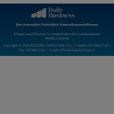
Știri Interne
Știri Politică
Știri Externe
Economie
Diverse
Echipa
Contact
Termeni Si Condiții
Politica De Confidentialitate
Modifică Setările
Copyright © 2026 RIDZONE COMPUTERS S.R.L. | Telefon 031.860.51.09 |
Fax: 037.860.31.60 | E-mail:
office@dailybusiness.ro