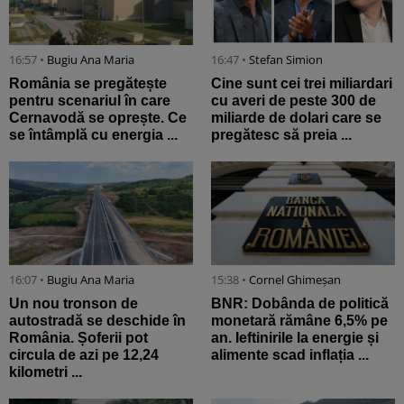
16:57 •
Bugiu ⁠Ana Maria
16:47 •
Stefan Simion
România se pregătește
Cine sunt cei trei miliardari
pentru scenariul în care
cu averi de peste 300 de
Cernavodă se oprește. Ce
miliarde de dolari care se
se întâmplă cu energia ...
pregătesc să preia ...
16:07 •
Bugiu ⁠Ana Maria
15:38 •
Cornel Ghimeșan
Un nou tronson de
BNR: Dobânda de politică
autostradă se deschide în
monetară rămâne 6,5% pe
România. Șoferii pot
an. Ieftinirile la energie și
circula de azi pe 12,24
alimente scad inflația ...
kilometri ...