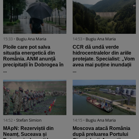
15:33 •
Bugiu ⁠Ana Maria
14:53 •
Bugiu ⁠Ana Maria
Ploile care pot salva
CCR dă undă verde
situația energetică din
hidrocentralelor din ariile
România. ANM anunță
protejate. Specialist: „Vom
precipitații în Dobrogea în
avea mai puține inundații
...
...
14:52 •
Stefan Simion
14:15 •
Bugiu ⁠Ana Maria
MApN: Rezerviștii din
Moscova atacă România
Neamț, Suceava și
după preluarea Portului