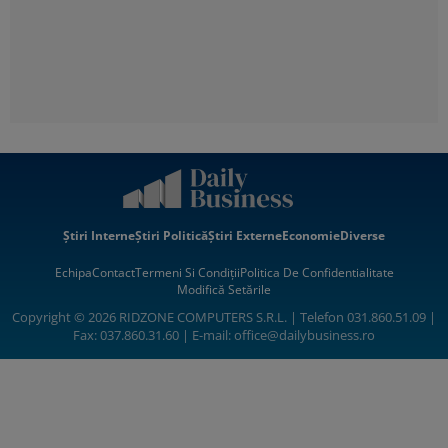
Știri Interne
Știri Politică
Știri Externe
Economie
Diverse
Echipa
Contact
Termeni Si Condiții
Politica De Confidentialitate
Modifică Setările
Copyright © 2026 RIDZONE COMPUTERS S.R.L. | Telefon 031.860.51.09 |
Fax: 037.860.31.60 | E-mail:
office@dailybusiness.ro