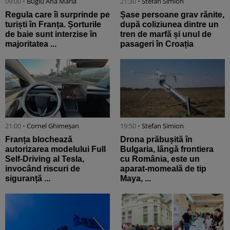
09:00 •
Bugiu ⁠Ana Maria
21:30 •
Stefan Simion
Regula care îi surprinde pe
Șase persoane grav rănite,
turiști în Franța. Șorturile
după coliziunea dintre un
de baie sunt interzise în
tren de marfă și unul de
majoritatea ...
pasageri în Croația
21:00 •
Cornel Ghimeșan
19:50 •
Stefan Simion
Franța blochează
Drona prăbușită în
autorizarea modelului Full
Bulgaria, lângă frontiera
Self-Driving al Tesla,
cu România, este un
invocând riscuri de
aparat-momeală de tip
siguranță ...
Maya, ...