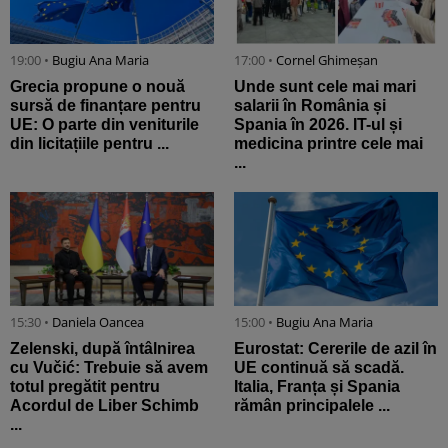
19:00 •
Bugiu ⁠Ana Maria
17:00 •
Cornel Ghimeșan
Grecia propune o nouă
Unde sunt cele mai mari
sursă de finanțare pentru
salarii în România și
UE: O parte din veniturile
Spania în 2026. IT-ul și
din licitațiile pentru ...
medicina printre cele mai
...
15:30 •
Daniela Oancea
15:00 •
Bugiu ⁠Ana Maria
Zelenski, după întâlnirea
Eurostat: Cererile de azil în
cu Vučić: Trebuie să avem
UE continuă să scadă.
totul pregătit pentru
Italia, Franța și Spania
Acordul de Liber Schimb
rămân principalele ...
...