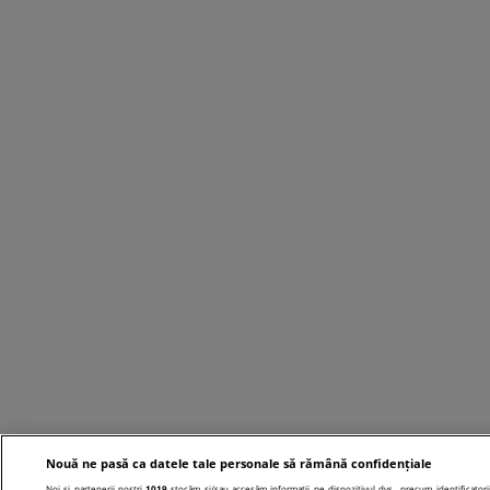
Nouă ne pasă ca datele tale personale să rămână confidențiale
Noi și partenerii noștri
1019
stocăm și/sau accesăm informații pe dispozitivul dvs., precum identificatori