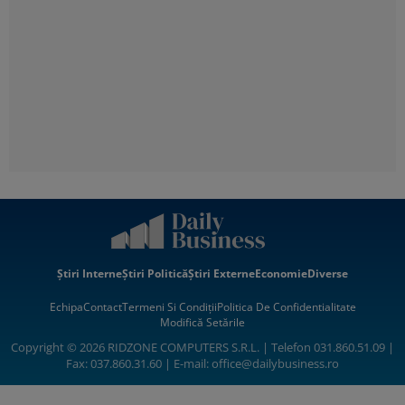
Știri Interne
Știri Politică
Știri Externe
Economie
Diverse
Echipa
Contact
Termeni Si Condiții
Politica De Confidentialitate
Modifică Setările
Copyright © 2026 RIDZONE COMPUTERS S.R.L. | Telefon 031.860.51.09 |
Fax: 037.860.31.60 | E-mail:
office@dailybusiness.ro