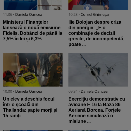
11:36 •
Daniela Oancea
10:23 •
Cornel Ghimeșan
Ministerul Finanțelor
Ilie Bolojan despre criza
lansează o nouă emisiune
din energie: „E o
Fidelis. Dobânzi de până la
combinație de decizii
7,5% în lei și 6,3% ...
greșite, de incompetență,
poate ...
10:00 •
Daniela Oancea
09:34 •
Daniela Oancea
Un elev a deschis focul
Exercițiu demonstrativ cu
într-o școală din
avioane F-16 la Baza 86
Thailanda: șapte morți și
Aeriană Borcea. Forțele
15 răniți
Aeriene simulează o
misiune ...