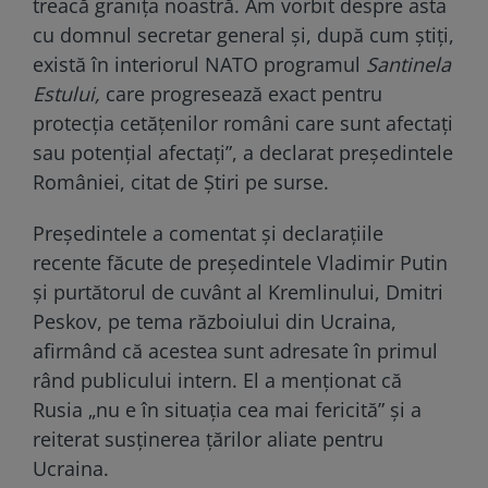
treacă graniţa noastră. Am vorbit despre asta
cu domnul secretar general şi, după cum ştiţi,
există în interiorul NATO programul
Santinela
Estului,
care progresează exact pentru
protecţia cetăţenilor români care sunt afectaţi
sau potenţial afectaţi”, a declarat preşedintele
României, citat de Știri pe surse.
Președintele a comentat și declarațiile
recente făcute de președintele Vladimir Putin
și purtătorul de cuvânt al Kremlinului, Dmitri
Peskov, pe tema războiului din Ucraina,
afirmând că acestea sunt adresate în primul
rând publicului intern. El a menționat că
Rusia „nu e în situația cea mai fericită” și a
reiterat susținerea țărilor aliate pentru
Ucraina.