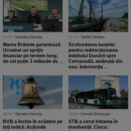
21:31 •
Daniela Oancea
21:11 •
Stefan Simion
Marea Britanie garantează
Scufundarea barjelor
Ucrainei un sprijin
pentru redirecționarea
financiar pe termen lung,
debitului Dunării spre
de cel puțin 3 miliarde de ...
Cernavodă, amânată din
nou. Intervenția ...
20:14 •
Daniela Oancea
19:14 •
Cornel Ghimeșan
BVB a închis în scădere pe
STB a cerut intrarea în
toți indicii. Acțiunile
insolvență. Ciucu: