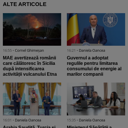
ALTE ARTICOLE
16:55 •
Cornel Ghimeșan
16:21 •
Daniela Oancea
MAE avertizează românii
Guvernul a adoptat
care călătoresc în Sicilia
regulile pentru limitarea
după intensificarea
consumului de energie al
activității vulcanului Etna
marilor companii
16:01 •
Daniela Oancea
15:35 •
Daniela Oancea
Arabia Saudită, Turcia şi
Ministerul Sănătăţii a