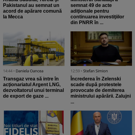
Pakistanul au semnat un
semnat 49 de acte
acord de apărare comună
adiţionale pentru
la Mecca
continuarea investiţiilor
din PNRR în ...
14:44 •
Daniela Oancea
12:59 •
Stefan Simion
Transgaz vrea să intre în
Încrederea în Zelenski
acţionariatul Argent LNG,
scade după protestele
dezvoltatorul unui terminal
provocate de demiterea
de export de gaze ...
ministrului apărării. Zalujni
...