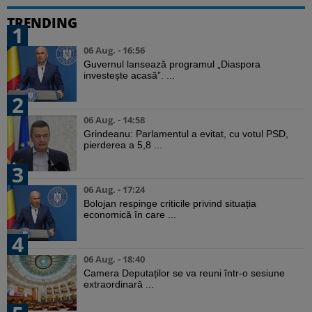
TRENDING
1
06 Aug. - 16:56
Guvernul lansează programul „Diaspora
investește acasă”. ...
2
06 Aug. - 14:58
Grindeanu: Parlamentul a evitat, cu votul PSD,
pierderea a 5,8 ...
3
06 Aug. - 17:24
Bolojan respinge criticile privind situația
economică în care ...
4
06 Aug. - 18:40
Camera Deputaților se va reuni într-o sesiune
extraordinară ...