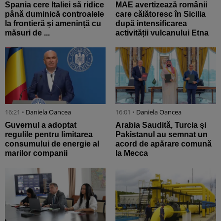
Spania cere Italiei să ridice
MAE avertizează românii
până duminică controalele
care călătoresc în Sicilia
la frontieră și amenință cu
după intensificarea
măsuri de ...
activității vulcanului Etna
16:21 •
Daniela Oancea
16:01 •
Daniela Oancea
Guvernul a adoptat
Arabia Saudită, Turcia şi
regulile pentru limitarea
Pakistanul au semnat un
consumului de energie al
acord de apărare comună
marilor companii
la Mecca