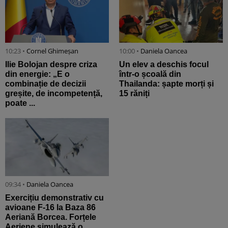
10:23 •
Cornel Ghimeșan
10:00 •
Daniela Oancea
Ilie Bolojan despre criza
Un elev a deschis focul
din energie: „E o
într-o școală din
combinație de decizii
Thailanda: șapte morți și
greșite, de incompetență,
15 răniți
poate ...
09:34 •
Daniela Oancea
Exercițiu demonstrativ cu
avioane F-16 la Baza 86
Aeriană Borcea. Forțele
Aeriene simulează o