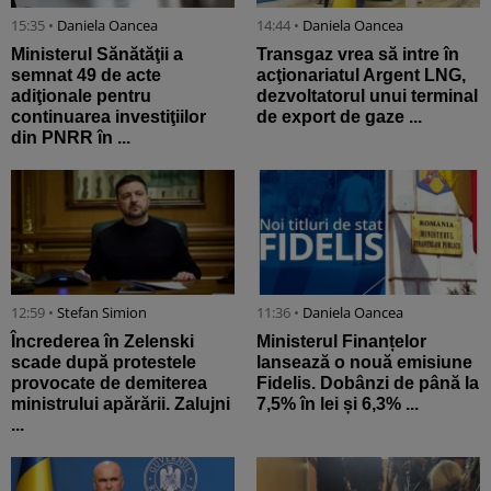
15:35 •
Daniela Oancea
14:44 •
Daniela Oancea
Ministerul Sănătăţii a
Transgaz vrea să intre în
semnat 49 de acte
acţionariatul Argent LNG,
adiţionale pentru
dezvoltatorul unui terminal
continuarea investiţiilor
de export de gaze ...
din PNRR în ...
12:59 •
Stefan Simion
11:36 •
Daniela Oancea
Încrederea în Zelenski
Ministerul Finanțelor
scade după protestele
lansează o nouă emisiune
provocate de demiterea
Fidelis. Dobânzi de până la
ministrului apărării. Zalujni
7,5% în lei și 6,3% ...
...