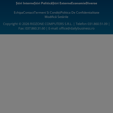
Știri Interne
Știri Politică
Știri Externe
Economie
Diverse
Echipa
Contact
Termeni Si Condiții
Politica De Confidentialitate
Modifică Setările
Copyright © 2026 RIDZONE COMPUTERS S.R.L. | Telefon 031.860.51.09 |
Fax: 037.860.31.60 | E-mail:
office@dailybusiness.ro