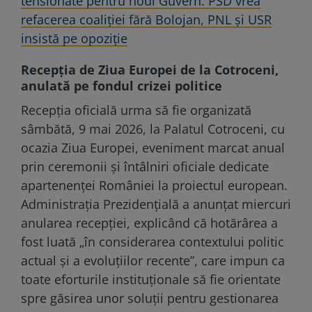
tensionate pentru noul Guvern. PSD vrea
refacerea coaliției fără Bolojan, PNL și USR
insistă pe opoziție
Recepția de Ziua Europei de la Cotroceni,
anulată pe fondul crizei politice
Recepția oficială urma să fie organizată
sâmbătă, 9 mai 2026, la Palatul Cotroceni, cu
ocazia Ziua Europei, eveniment marcat anual
prin ceremonii și întâlniri oficiale dedicate
apartenenței României la proiectul european.
Administrația Prezidențială a anunțat miercuri
anularea recepției, explicând că hotărârea a
fost luată „în considerarea contextului politic
actual și a evoluțiilor recente”, care impun ca
toate eforturile instituționale să fie orientate
spre găsirea unor soluții pentru gestionarea