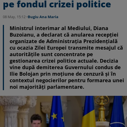
pe fondul crizei politice
08 May, 15:12 •
Bugiu ⁠Ana Maria
Ministrul interimar al Mediului, Diana
Buzoianu, a declarat că anularea recepției
organizate de Administrația Prezidențială
cu ocazia Zilei Europei transmite mesajul că
autoritățile sunt concentrate pe
gestionarea crizei politice actuale. Decizia
vine după demiterea Guvernului condus de
Ilie Bolojan prin moțiune de cenzură și în
contextul negocierilor pentru formarea unei
noi majorități parlamentare.