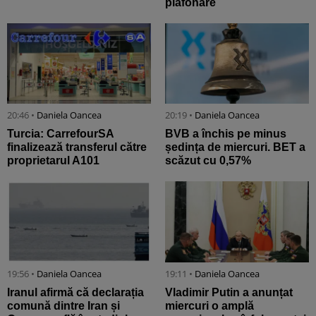
plafonare
20:46 •
Daniela Oancea
20:19 •
Daniela Oancea
Turcia: CarrefourSA
BVB a închis pe minus
finalizează transferul către
ședința de miercuri. BET a
proprietarul A101
scăzut cu 0,57%
19:56 •
Daniela Oancea
19:11 •
Daniela Oancea
Iranul afirmă că declarația
Vladimir Putin a anunțat
comună dintre Iran și
miercuri o amplă