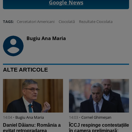
Google News
TAGS:
Cercetatori Americani
Ciocolată
Rezultate Ciocolata
Bugiu ⁠Ana Maria
ALTE ARTICOLE
14:04 •
Bugiu ⁠Ana Maria
14:03 •
Cornel Ghimeșan
Daniel Dăianu: România a
ÎCCJ respinge contestațiile
evitat retrogradarea
în camera preliminară;