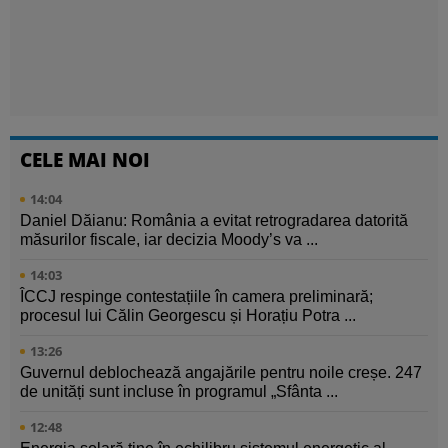
CELE MAI NOI
14:04
Daniel Dăianu: România a evitat retrogradarea datorită
măsurilor fiscale, iar decizia Moody’s va ...
14:03
ÎCCJ respinge contestațiile în camera preliminară;
procesul lui Călin Georgescu și Horațiu Potra ...
13:26
Guvernul deblochează angajările pentru noile creșe. 247
de unități sunt incluse în programul „Sfânta ...
12:48