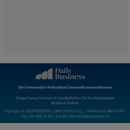
Știri Interne
Știri Politică
Știri Externe
Economie
Diverse
Echipa
Contact
Termeni Si Condiții
Politica De Confidentialitate
Modifică Setările
Copyright © 2026 RIDZONE COMPUTERS S.R.L. | Telefon 031.860.51.09 |
Fax: 037.860.31.60 | E-mail:
office@dailybusiness.ro