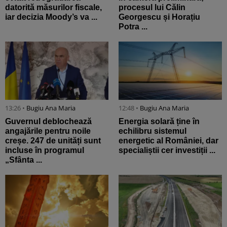
datorită măsurilor fiscale,
procesul lui Călin
iar decizia Moody’s va ...
Georgescu și Horațiu
Potra ...
13:26 •
Bugiu ⁠Ana Maria
12:48 •
Bugiu ⁠Ana Maria
Guvernul deblochează
Energia solară ține în
angajările pentru noile
echilibru sistemul
creșe. 247 de unități sunt
energetic al României, dar
incluse în programul
specialiștii cer investiții ...
„Sfânta ...