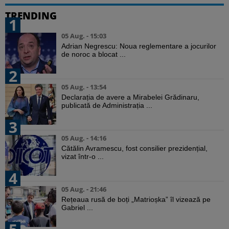
TRENDING
1
05 Aug. - 15:03
Adrian Negrescu: Noua reglementare a jocurilor
de noroc a blocat ...
2
05 Aug. - 13:54
Declarația de avere a Mirabelei Grădinaru,
publicată de Administrația ...
3
05 Aug. - 14:16
Cătălin Avramescu, fost consilier prezidențial,
vizat într-o ...
4
05 Aug. - 21:46
Rețeaua rusă de boți „Matrioșka” îl vizează pe
Gabriel ...