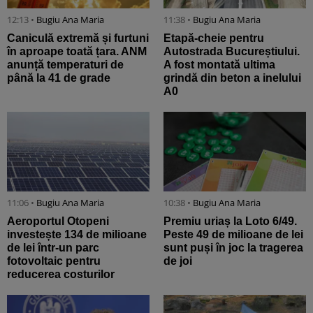
12:13 •
Bugiu ⁠Ana Maria
11:38 •
Bugiu ⁠Ana Maria
Caniculă extremă și furtuni
Etapă-cheie pentru
în aproape toată țara. ANM
Autostrada Bucureștiului.
anunță temperaturi de
A fost montată ultima
până la 41 de grade
grindă din beton a inelului
A0
11:06 •
Bugiu ⁠Ana Maria
10:38 •
Bugiu ⁠Ana Maria
Aeroportul Otopeni
Premiu uriaș la Loto 6/49.
investește 134 de milioane
Peste 49 de milioane de lei
de lei într-un parc
sunt puși în joc la tragerea
fotovoltaic pentru
de joi
reducerea costurilor