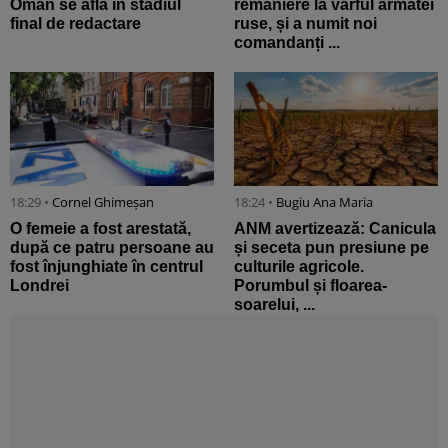
Oman se află în stadiul
remaniere la vârful armatei
final de redactare
ruse, și a numit noi
comandanți ...
18:29 •
Cornel Ghimeșan
18:24 •
Bugiu ⁠Ana Maria
O femeie a fost arestată,
ANM avertizează: Canicula
după ce patru persoane au
și seceta pun presiune pe
fost înjunghiate în centrul
culturile agricole.
Londrei
Porumbul și floarea-
soarelui, ...