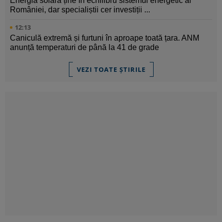
Energia solară ține în echilibru sistemul energetic al
României, dar specialiștii cer investiții ...
12:13
Caniculă extremă și furtuni în aproape toată țara. ANM
anunță temperaturi de până la 41 de grade
VEZI TOATE ȘTIRILE