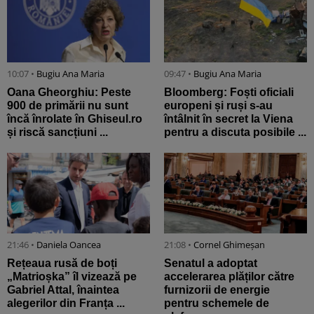
10:07 •
Bugiu ⁠Ana Maria
09:47 •
Bugiu ⁠Ana Maria
Oana Gheorghiu: Peste
Bloomberg: Foști oficiali
900 de primării nu sunt
europeni și ruși s-au
încă înrolate în Ghiseul.ro
întâlnit în secret la Viena
și riscă sancțiuni ...
pentru a discuta posibile ...
21:46 •
Daniela Oancea
21:08 •
Cornel Ghimeșan
Rețeaua rusă de boți
Senatul a adoptat
„Matrioșka” îl vizează pe
accelerarea plăților către
Gabriel Attal, înaintea
furnizorii de energie
alegerilor din Franța ...
pentru schemele de