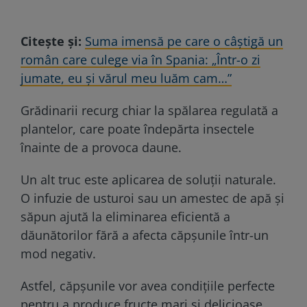
Citește și:
Suma imensă pe care o câștigă un
român care culege via în Spania: „Într-o zi
jumate, eu și vărul meu luăm cam…”
Grădinarii recurg chiar la spălarea regulată a
plantelor, care poate îndepărta insectele
înainte de a provoca daune.
Un alt truc este aplicarea de soluții naturale.
O infuzie de usturoi sau un amestec de apă și
săpun ajută la eliminarea eficientă a
dăunătorilor fără a afecta căpșunile într-un
mod negativ.
Astfel, căpșunile vor avea condițiile perfecte
pentru a produce fructe mari și delicioase,