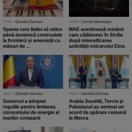
17:41 •
Daniela Oancea
16:55 •
Cornel Ghimeșan
Spania cere Italiei să ridice
MAE avertizează românii
până duminică controalele
care călătoresc în Sicilia
la frontieră și amenință cu
după intensificarea
măsuri de ...
activității vulcanului Etna
16:21 •
Daniela Oancea
16:01 •
Daniela Oancea
Guvernul a adoptat
Arabia Saudită, Turcia şi
regulile pentru limitarea
Pakistanul au semnat un
consumului de energie al
acord de apărare comună
marilor companii
la Mecca