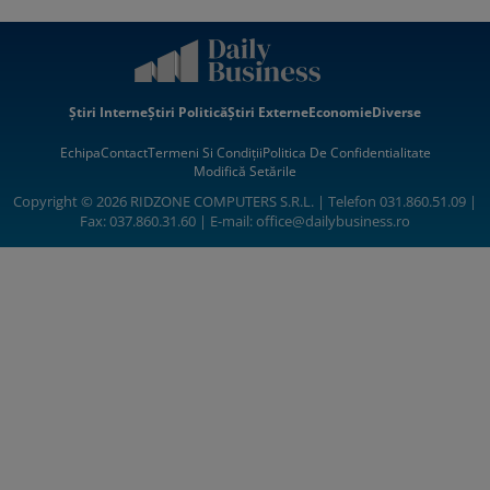
Știri Interne
Știri Politică
Știri Externe
Economie
Diverse
Echipa
Contact
Termeni Si Condiții
Politica De Confidentialitate
Modifică Setările
Copyright © 2026 RIDZONE COMPUTERS S.R.L. | Telefon 031.860.51.09 |
Fax: 037.860.31.60 | E-mail:
office@dailybusiness.ro