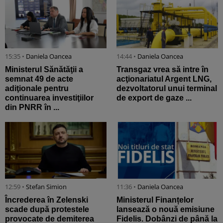
15:35 •
Daniela Oancea
14:44 •
Daniela Oancea
Ministerul Sănătăţii a
Transgaz vrea să intre în
semnat 49 de acte
acţionariatul Argent LNG,
adiţionale pentru
dezvoltatorul unui terminal
continuarea investiţiilor
de export de gaze ...
din PNRR în ...
12:59 •
Stefan Simion
11:36 •
Daniela Oancea
Încrederea în Zelenski
Ministerul Finanțelor
scade după protestele
lansează o nouă emisiune
provocate de demiterea
Fidelis. Dobânzi de până la