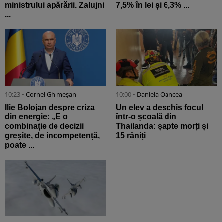
ministrului apărării. Zalujni
7,5% în lei și 6,3% ...
...
10:23 •
Cornel Ghimeșan
10:00 •
Daniela Oancea
Ilie Bolojan despre criza
Un elev a deschis focul
din energie: „E o
într-o școală din
combinație de decizii
Thailanda: șapte morți și
greșite, de incompetență,
15 răniți
poate ...