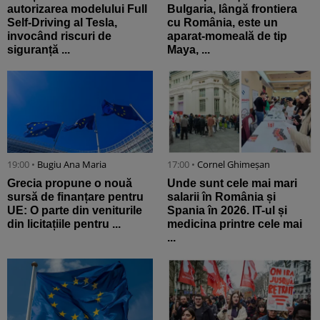
autorizarea modelului Full
Bulgaria, lângă frontiera
Self-Driving al Tesla,
cu România, este un
invocând riscuri de
aparat-momeală de tip
siguranță ...
Maya, ...
19:00 •
Bugiu ⁠Ana Maria
17:00 •
Cornel Ghimeșan
Grecia propune o nouă
Unde sunt cele mai mari
sursă de finanțare pentru
salarii în România și
UE: O parte din veniturile
Spania în 2026. IT-ul și
din licitațiile pentru ...
medicina printre cele mai
...