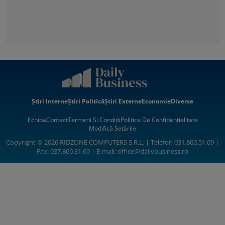
Știri Interne
Știri Politică
Știri Externe
Economie
Diverse
Echipa
Contact
Termeni Si Condiții
Politica De Confidentialitate
Modifică Setările
Copyright © 2026 RIDZONE COMPUTERS S.R.L. | Telefon 031.860.51.09 |
Fax: 037.860.31.60 | E-mail:
office@dailybusiness.ro