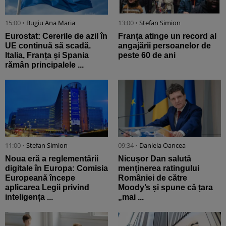
15:00 •
Bugiu ⁠Ana Maria
13:00 •
Stefan Simion
Eurostat: Cererile de azil în
Franța atinge un record al
UE continuă să scadă.
angajării persoanelor de
Italia, Franța și Spania
peste 60 de ani
rămân principalele ...
11:00 •
Stefan Simion
09:34 •
Daniela Oancea
Noua eră a reglementării
Nicușor Dan salută
digitale în Europa: Comisia
menținerea ratingului
Europeană începe
României de către
aplicarea Legii privind
Moody’s și spune că țara
inteligența ...
„mai ...