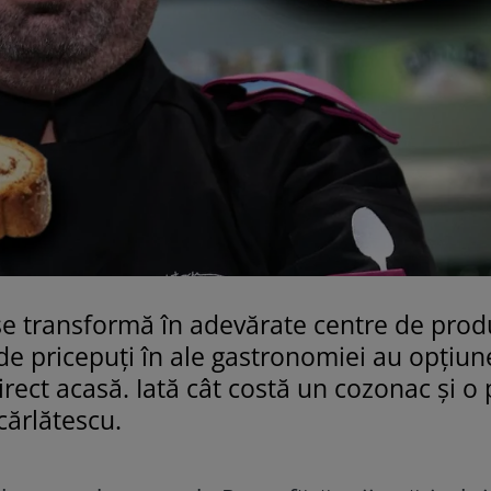
se transformă în adevărate centre de prod
t de pricepuți în ale gastronomiei au opțiu
rect acasă. Iată cât costă un cozonac și o 
Scărlătescu.