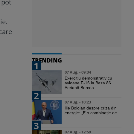
 pot
ie.
care
TRENDING
1
07 Aug. - 09:34
Exercițiu demonstrativ cu
avioane F-16 la Baza 86
Aeriană Borcea. ...
2
07 Aug. - 10:23
Ilie Bolojan despre criza din
energie: „E o combinație de
...
3
07 Aug. - 12:59