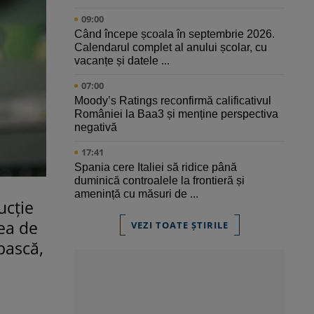
09:00
Când începe școala în septembrie 2026.
Calendarul complet al anului școlar, cu
vacanțe și datele ...
07:00
Moody’s Ratings reconfirmă calificativul
României la Baa3 și menține perspectiva
negativă
17:41
Spania cere Italiei să ridice până
duminică controalele la frontieră și
amenință cu măsuri de ...
ucție
nea de
VEZI TOATE ȘTIRILE
pască,