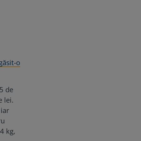
ăsit-o
75 de
 lei.
iar
ru
,4 kg,