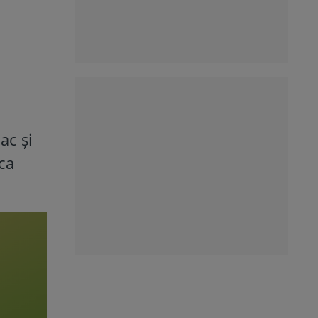
ac și
ca