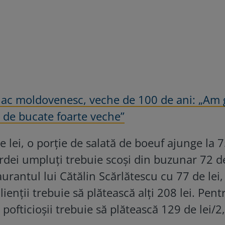
ac moldovenesc, veche de 100 de ani: „Am g
e de bucate foarte veche”
 lei, o porție de salată de boeuf ajunge la 
ardei umpluți trebuie scoși din buzunar 72 de
urantul lui Cătălin Scărlătescu cu 77 de lei, 
lienții trebuie să plătească alți 208 lei. Pent
 pofticioșii trebuie să plătească 129 de lei/2