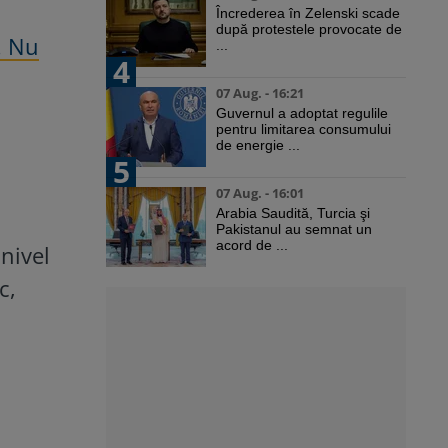
Încrederea în Zelenski scade
după protestele provocate de
. Nu
...
4
07 Aug. - 16:21
Guvernul a adoptat regulile
pentru limitarea consumului
de energie ...
5
07 Aug. - 16:01
Arabia Saudită, Turcia şi
Pakistanul au semnat un
acord de ...
 nivel
c,