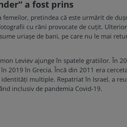
nder” a fost prins
a femeilor, pretindea că este urmărit de du
fotografii cu răni provocate de cuțit. Ulterior
sume uriașe de bani, pe care nu le mai retu
mon Leviev ajunge în spatele gratiilor. În 2
r în 2019 în Grecia. Încă din 2011 era cerceta
 identități multiple. Repatriat în Israel, a reu
tând inclusiv de pandemia Covid-19.