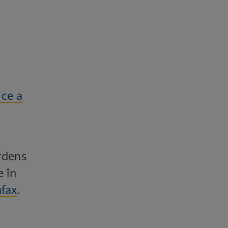
 ce a
erdens
e în
fax
.