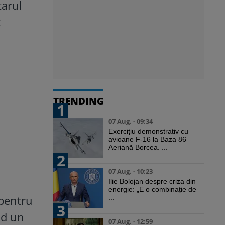
tarul
t
TRENDING
1
07 Aug. - 09:34
Exercițiu demonstrativ cu
avioane F-16 la Baza 86
Aeriană Borcea. ...
2
07 Aug. - 10:23
Ilie Bolojan despre criza din
energie: „E o combinație de
 pentru
...
3
nd un
07 Aug. - 12:59