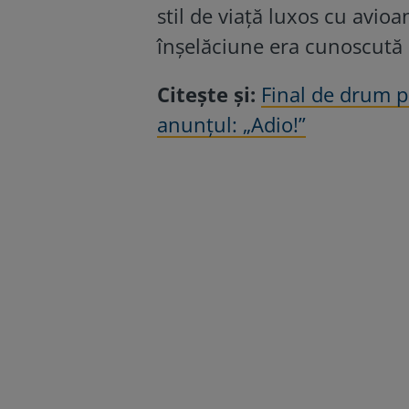
stil de viață luxos cu avioa
înșelăciune era cunoscută d
Citește și:
Final de drum p
anunțul: „Adio!”