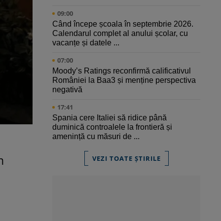
09:00
Când începe școala în septembrie 2026.
Calendarul complet al anului școlar, cu
vacanțe și datele ...
07:00
Moody’s Ratings reconfirmă calificativul
României la Baa3 și menține perspectiva
negativă
17:41
Spania cere Italiei să ridice până
duminică controalele la frontieră și
amenință cu măsuri de ...
n
VEZI TOATE ȘTIRILE