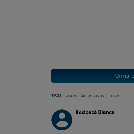
Urmăreș
TAGS:
Escroc
Simon Leviev
Tinder
Bocioacă Bianca