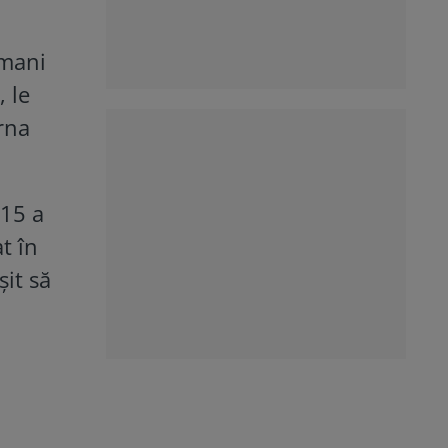
șmani
, le
rna
015 a
t în
șit să