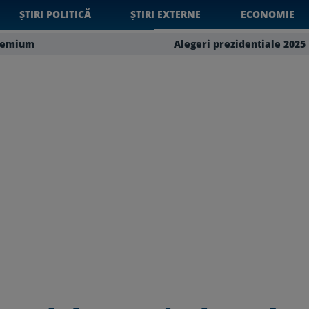
ȘTIRI POLITICĂ
ȘTIRI EXTERNE
ECONOMIE
remium
Alegeri prezidentiale 2025