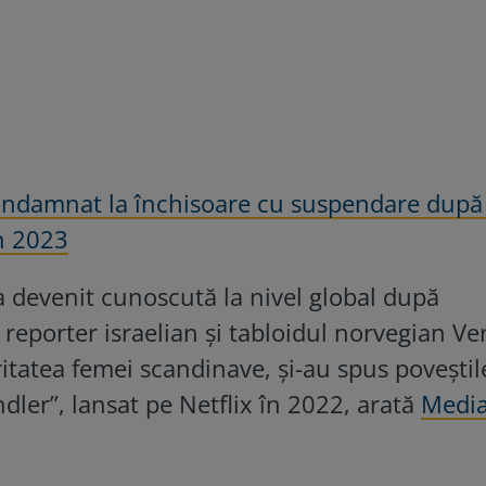
ondamnat la închisoare cu suspendare după
în 2023
a devenit cunoscută la nivel global după
n reporter israelian și tabloidul norvegian V
itatea femei scandinave, și-au spus poveștil
ler”, lansat pe Netflix în 2022, arată
Media