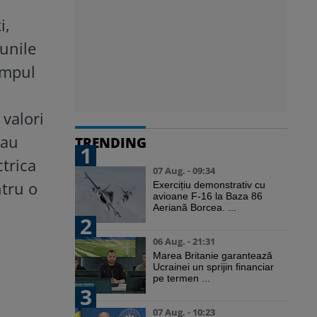
i,
iunile
impul
 valori
 au
TRENDING
1
ctrica
07 Aug. - 09:34
ntru o
Exercițiu demonstrativ cu
avioane F-16 la Baza 86
Aeriană Borcea. ...
2
06 Aug. - 21:31
Marea Britanie garantează
Ucrainei un sprijin financiar
pe termen ...
3
07 Aug. - 10:23