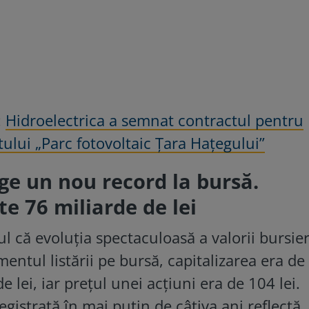
:
Hidroelectrica a semnat contractul pentru
tului „Parc fotovoltaic Ţara Haţegului”
ge un nou record la bursă.
te 76 miliarde de lei
 că evoluția spectaculoasă a valorii bursie
entul listării pe bursă, capitalizarea era de
 lei, iar prețul unei acțiuni era de 104 lei.
egistrată în mai puțin de câțiva ani reflectă