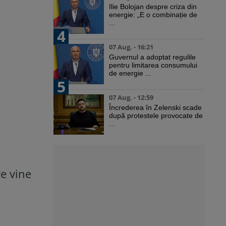
Ilie Bolojan despre criza din
energie: „E o combinație de
...
4
07 Aug. - 16:21
Guvernul a adoptat regulile
pentru limitarea consumului
de energie ...
5
07 Aug. - 12:59
Încrederea în Zelenski scade
după protestele provocate de
...
re vine