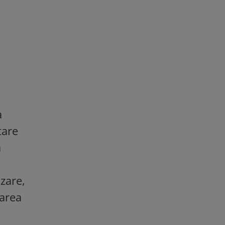
a
tare
a
zare,
tarea