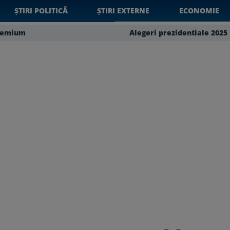
ȘTIRI POLITICĂ
ȘTIRI EXTERNE
ECONOMIE
remium
Alegeri prezidentiale 2025