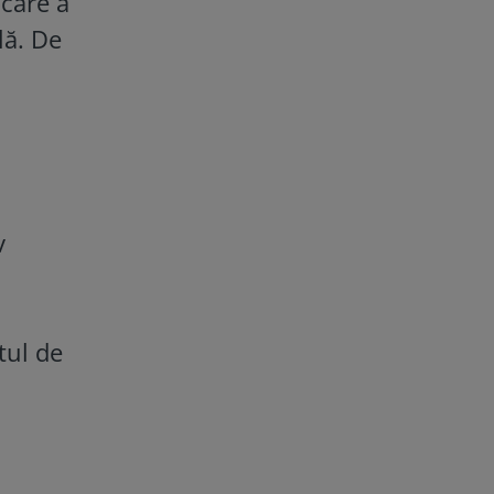
ocare a
lă. De
v
tul de