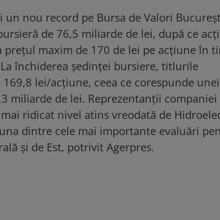
ri un nou record pe Bursa de Valori Bucureșt
bursieră de 76,5 miliarde de lei, după ce acț
 prețul maxim de 170 de lei pe acțiune în t
La închiderea ședinței bursiere, titlurile
a 169,8 lei/acțiune, ceea ce corespunde unei
,3 miliarde de lei. Reprezentanții companiei
 mai ridicat nivel atins vreodată de Hidroele
și una dintre cele mai importante evaluări pe
ă și de Est, potrivit Agerpres.