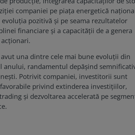
 de producție, integrarea capacităților de st
ziției companiei pe piața energetică naționa
oluția pozitivă și pe seama rezultatelor
plinei financiare și a capacității de a genera
acționari.
 avut una dintre cele mai bune evoluții din
ul anului, randamentul depășind semnificati
ești. Potrivit companiei, investitorii sunt
favorabile privind extinderea investițiilor,
de trading și dezvoltarea accelerată pe segmen
ce.