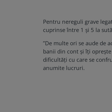
Pentru nereguli grave legat
cuprinse între 1 și 5 la sut
”De multe ori se aude de acel
banii din cont și îți opreșt
dificultăți cu care se conf
anumite lucruri.