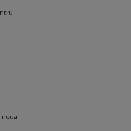
entru
a noua