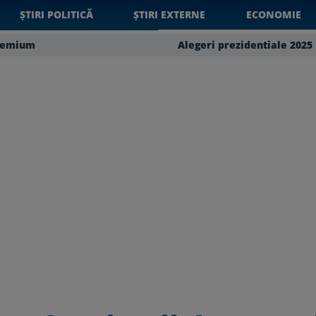
ȘTIRI POLITICĂ
ȘTIRI EXTERNE
ECONOMIE
remium
Alegeri prezidentiale 2025