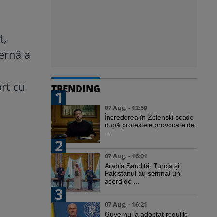
t,
ternă a
ort cu
TRENDING
1
07 Aug. - 12:59
Încrederea în Zelenski scade
după protestele provocate de
...
2
07 Aug. - 16:01
Arabia Saudită, Turcia şi
Pakistanul au semnat un
acord de ...
3
07 Aug. - 16:21
Guvernul a adoptat regulile