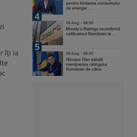
pentru limitarea consumului
de energie ...
4
08 Aug. - 08:59
zi
Moody’s Ratings reconfirmă
calificativul României la ...
5
 îți ia
08 Aug. - 09:34
Nicușor Dan salută
lte
menținerea ratingului
României de către ...
ac