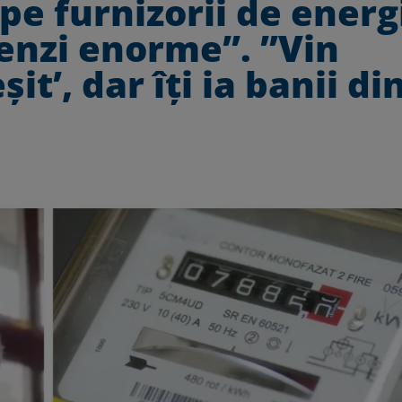
pe furnizorii de energ
enzi enorme”. ”Vin
șit’, dar îți ia banii di