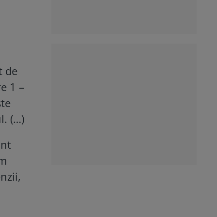
t de
re 1 –
ște
. (…)
unt
em
nzii,