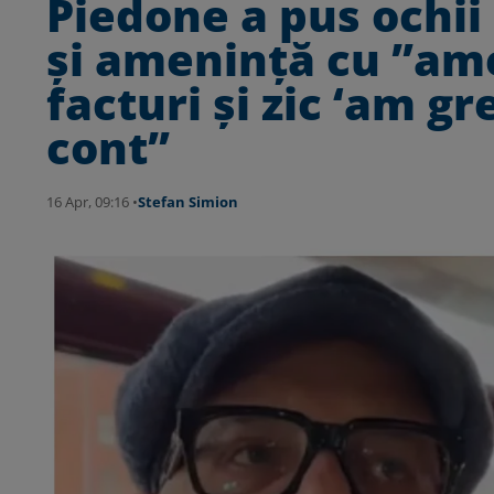
Piedone a pus ochii 
și amenință cu ”am
facturi și zic ‘am gre
cont”
16 Apr, 09:16 •
Stefan Simion