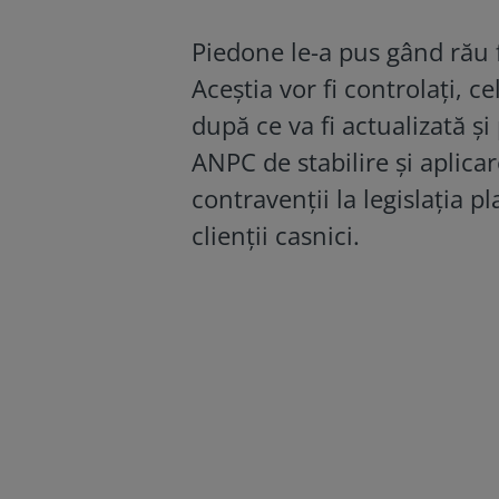
Piedone le-a pus gând rău f
Aceștia vor fi controlați, c
după ce va fi actualizată ș
ANPC de stabilire și aplicar
contravenții la legislația p
clienții casnici.