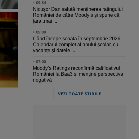
09:34
Nicușor Dan salută menținerea ratingului
României de către Moody’s și spune că
țara „mai ...
09:00
Când începe școala în septembrie 2026.
Calendarul complet al anului școlar, cu
vacanțe și datele ...
07:00
Moody’s Ratings reconfirmă calificativul
României la Baa3 și menține perspectiva
negativă
VEZI TOATE ȘTIRILE