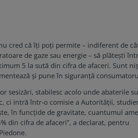
nu cred că îți poți permite – indiferent de câ
vratoare de gaze sau energie – să plătești înt
um 5 la sută din cifra de afaceri. Sunt ni
mentează și pune în siguranță consumatorul
r sesizări, stabilesc acolo unde abaterile s
 ci intră într-o comisie a Autorității, studi
ește, în funcțide de gravitate, cuantumul ame
5% din cifra de afaceri”, a declarat, pentru
 Piedone.