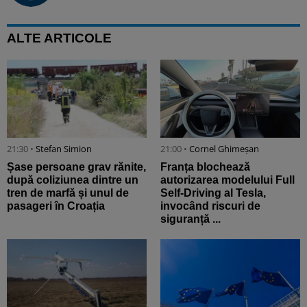
ALTE ARTICOLE
21:30 •
Stefan Simion
21:00 •
Cornel Ghimeșan
Șase persoane grav rănite,
Franța blochează
după coliziunea dintre un
autorizarea modelului Full
tren de marfă și unul de
Self-Driving al Tesla,
pasageri în Croația
invocând riscuri de
siguranță ...