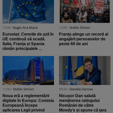
15:00 •
Bugiu ⁠Ana Maria
13:00 •
Stefan Simion
Eurostat: Cererile de azil în
Franța atinge un record al
UE continuă să scadă.
angajării persoanelor de
Italia, Franța și Spania
peste 60 de ani
rămân principalele ...
11:00 •
Stefan Simion
09:34 •
Daniela Oancea
Noua eră a reglementării
Nicușor Dan salută
digitale în Europa: Comisia
menținerea ratingului
Europeană începe
României de către
aplicarea Legii privind
Moody’s și spune că țara