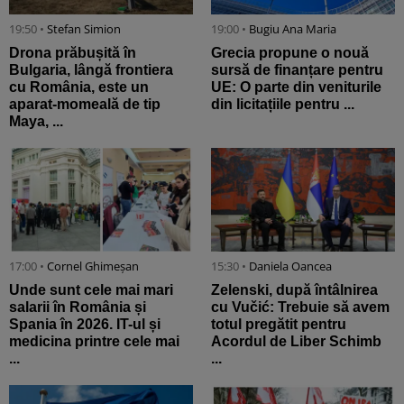
19:50 •
Stefan Simion
19:00 •
Bugiu ⁠Ana Maria
Drona prăbușită în
Grecia propune o nouă
Bulgaria, lângă frontiera
sursă de finanțare pentru
cu România, este un
UE: O parte din veniturile
aparat-momeală de tip
din licitațiile pentru ...
Maya, ...
17:00 •
Cornel Ghimeșan
15:30 •
Daniela Oancea
Unde sunt cele mai mari
Zelenski, după întâlnirea
salarii în România și
cu Vučić: Trebuie să avem
Spania în 2026. IT-ul și
totul pregătit pentru
medicina printre cele mai
Acordul de Liber Schimb
...
...