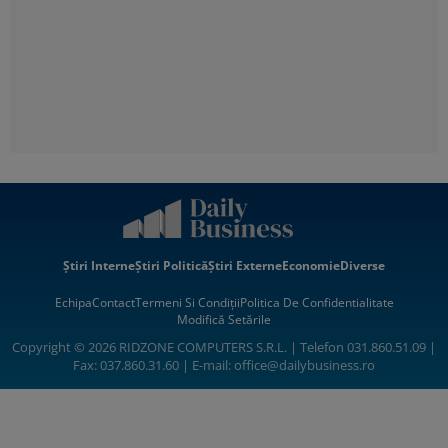
Știri Interne
Știri Politică
Știri Externe
Economie
Diverse
Echipa
Contact
Termeni Si Condiții
Politica De Confidentialitate
Modifică Setările
Copyright © 2026 RIDZONE COMPUTERS S.R.L. | Telefon 031.860.51.09 |
Fax: 037.860.31.60 | E-mail:
office@dailybusiness.ro