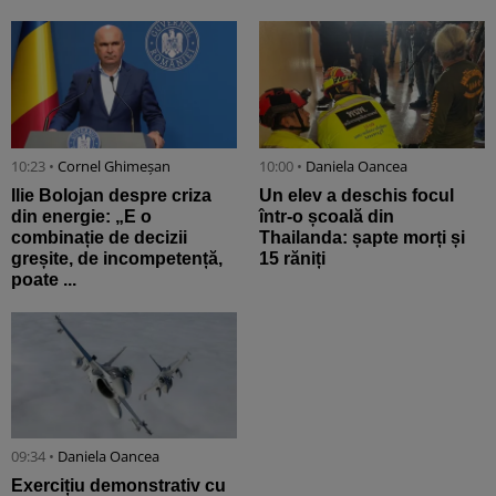
10:23 •
Cornel Ghimeșan
10:00 •
Daniela Oancea
Ilie Bolojan despre criza
Un elev a deschis focul
din energie: „E o
într-o școală din
combinație de decizii
Thailanda: șapte morți și
greșite, de incompetență,
15 răniți
poate ...
09:34 •
Daniela Oancea
Exercițiu demonstrativ cu