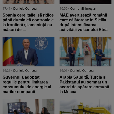
17:41 •
Daniela Oancea
16:55 •
Cornel Ghimeșan
Spania cere Italiei să ridice
MAE avertizează românii
până duminică controalele
care călătoresc în Sicilia
la frontieră și amenință cu
după intensificarea
măsuri de ...
activității vulcanului Etna
16:21 •
Daniela Oancea
16:01 •
Daniela Oancea
Guvernul a adoptat
Arabia Saudită, Turcia şi
regulile pentru limitarea
Pakistanul au semnat un
consumului de energie al
acord de apărare comună
marilor companii
la Mecca