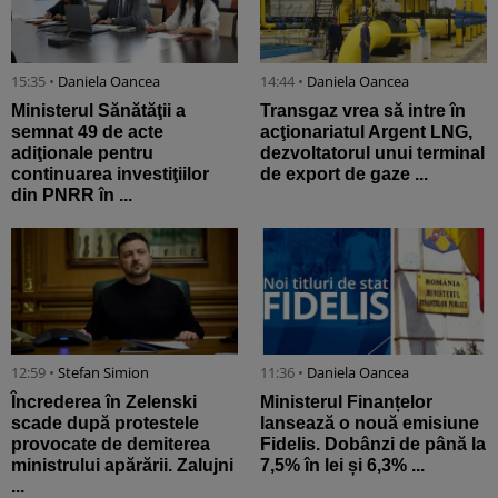
15:35 •
Daniela Oancea
14:44 •
Daniela Oancea
Ministerul Sănătăţii a
Transgaz vrea să intre în
semnat 49 de acte
acţionariatul Argent LNG,
adiţionale pentru
dezvoltatorul unui terminal
continuarea investiţiilor
de export de gaze ...
din PNRR în ...
12:59 •
Stefan Simion
11:36 •
Daniela Oancea
Încrederea în Zelenski
Ministerul Finanțelor
scade după protestele
lansează o nouă emisiune
provocate de demiterea
Fidelis. Dobânzi de până la
ministrului apărării. Zalujni
7,5% în lei și 6,3% ...
...