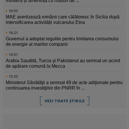
frontieră și amenință cu măsuri de ...
16:55
MAE avertizează românii care călătoresc în Sicilia după
intensificarea activității vulcanului Etna
16:21
Guvernul a adoptat regulile pentru limitarea consumului
de energie al marilor companii
16:01
Arabia Saudită, Turcia şi Pakistanul au semnat un acord
de apărare comună la Mecca
15:35
Ministerul Sănătăţii a semnat 49 de acte adiţionale pentru
continuarea investiţiilor din PNRR în ...
VEZI TOATE ȘTIRILE