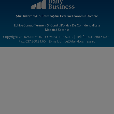
Știri Interne
Știri Politică
Știri Externe
Economie
Diverse
Echipa
Contact
Termeni Si Condiții
Politica De Confidentialitate
Modifică Setările
Copyright © 2026 RIDZONE COMPUTERS S.R.L. | Telefon 031.860.51.09 |
Fax: 037.860.31.60 | E-mail:
office@dailybusiness.ro