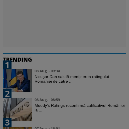
TRENDING
1
08 Aug. - 09:34
Nicușor Dan salută menținerea ratingului
României de către ...
2
08 Aug. - 08:59
Moody’s Ratings reconfirmă calificativul României
la ...
3
07 Aug. - 16:01