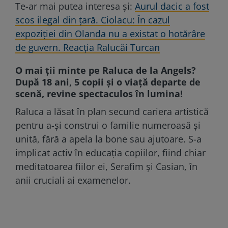
Te-ar mai putea interesa și:
Aurul dacic a fost
scos ilegal din țară. Ciolacu: În cazul
expoziției din Olanda nu a existat o hotărâre
de guvern. Reacţia Ralucăi Turcan
O mai ții minte pe Raluca de la Angels?
După 18 ani, 5 copii și o viață departe de
scenă, revine spectaculos în lumina!
Raluca a lăsat în plan secund cariera artistică
pentru a-și construi o familie numeroasă și
unită, fără a apela la bone sau ajutoare. S-a
implicat activ în educația copiilor, fiind chiar
meditatoarea fiilor ei, Serafim și Casian, în
anii cruciali ai examenelor.