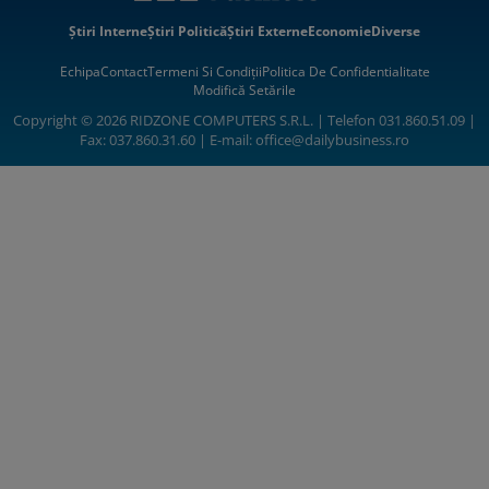
Știri Interne
Știri Politică
Știri Externe
Economie
Diverse
Echipa
Contact
Termeni Si Condiții
Politica De Confidentialitate
Modifică Setările
Copyright © 2026 RIDZONE COMPUTERS S.R.L. | Telefon 031.860.51.09 |
Fax: 037.860.31.60 | E-mail:
office@dailybusiness.ro