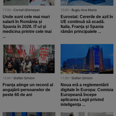
17:00 •
Cornel Ghimeșan
15:00 •
Bugiu ⁠Ana Maria
Unde sunt cele mai mari
Eurostat: Cererile de azil în
salarii în România și
UE continuă să scadă.
Spania în 2026. IT-ul și
Italia, Franța și Spania
medicina printre cele mai
rămân principalele ...
...
13:00 •
Stefan Simion
11:00 •
Stefan Simion
Franța atinge un record al
Noua eră a reglementării
angajării persoanelor de
digitale în Europa: Comisia
peste 60 de ani
Europeană începe
aplicarea Legii privind
inteligența ...