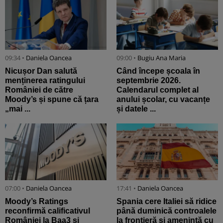
09:34 •
Daniela Oancea
09:00 •
Bugiu ⁠Ana Maria
Nicușor Dan salută
Când începe școala în
menținerea ratingului
septembrie 2026.
României de către
Calendarul complet al
Moody’s și spune că țara
anului școlar, cu vacanțe
„mai ...
și datele ...
07:00 •
Daniela Oancea
17:41 •
Daniela Oancea
Moody’s Ratings
Spania cere Italiei să ridice
reconfirmă calificativul
până duminică controalele
României la Baa3 și
la frontieră și amenință cu