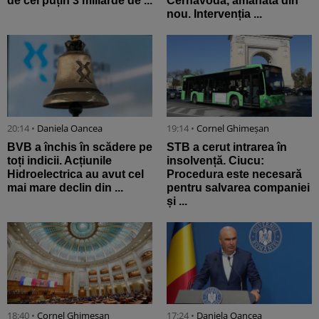
de cel puțin 3 miliarde de ...
Cernavodă, amânată din
nou. Intervenția ...
20:14 •
Daniela Oancea
19:14 •
Cornel Ghimeșan
BVB a închis în scădere pe
STB a cerut intrarea în
toți indicii. Acțiunile
insolvență. Ciucu:
Hidroelectrica au avut cel
Procedura este necesară
mai mare declin din ...
pentru salvarea companiei
și ...
18:40 •
Cornel Ghimeșan
17:24 •
Daniela Oancea