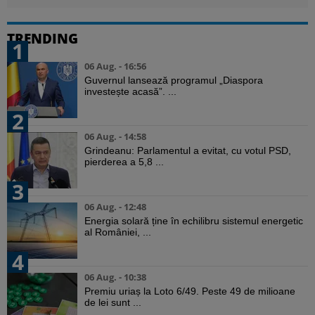
TRENDING
1
06 Aug. - 16:56
Guvernul lansează programul „Diaspora
investește acasă”. ...
2
06 Aug. - 14:58
Grindeanu: Parlamentul a evitat, cu votul PSD,
pierderea a 5,8 ...
3
06 Aug. - 12:48
Energia solară ține în echilibru sistemul energetic
al României, ...
4
06 Aug. - 10:38
Premiu uriaș la Loto 6/49. Peste 49 de milioane
de lei sunt ...