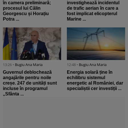
în camera preliminară;
investighează incidentul
procesul lui Călin
de trafic aerian în care a
Georgescu și Horațiu
fost implicat elicopterul
Potra ...
Marine ...
13:26 •
Bugiu ⁠Ana Maria
12:48 •
Bugiu ⁠Ana Maria
Guvernul deblochează
Energia solară ține în
angajările pentru noile
echilibru sistemul
creșe. 247 de unități sunt
energetic al României, dar
incluse în programul
specialiștii cer investiții ...
„Sfânta ...