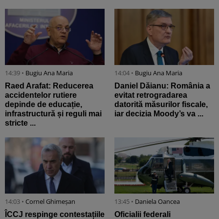
14:39 •
Bugiu ⁠Ana Maria
14:04 •
Bugiu ⁠Ana Maria
Raed Arafat: Reducerea
Daniel Dăianu: România a
accidentelor rutiere
evitat retrogradarea
depinde de educație,
datorită măsurilor fiscale,
infrastructură și reguli mai
iar decizia Moody’s va ...
stricte ...
14:03 •
Cornel Ghimeșan
13:45 •
Daniela Oancea
ÎCCJ respinge contestațiile
Oficialii federali