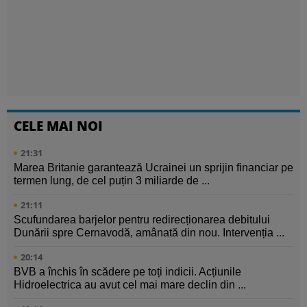
CELE MAI NOI
21:31
Marea Britanie garantează Ucrainei un sprijin financiar pe
termen lung, de cel puțin 3 miliarde de ...
21:11
Scufundarea barjelor pentru redirecționarea debitului
Dunării spre Cernavodă, amânată din nou. Intervenția ...
20:14
BVB a închis în scădere pe toți indicii. Acțiunile
Hidroelectrica au avut cel mai mare declin din ...