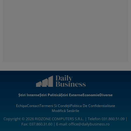
Știri Interne
Știri Politică
Știri Externe
Economie
Diverse
Echipa
Contact
Termeni Si Condiții
Politica De Confidentialitate
Modifică Setările
Copyright © 2026 RIDZONE COMPUTERS S.R.L. | Telefon 031.860.51.09 |
Fax: 037.860.31.60 | E-mail:
office@dailybusiness.ro