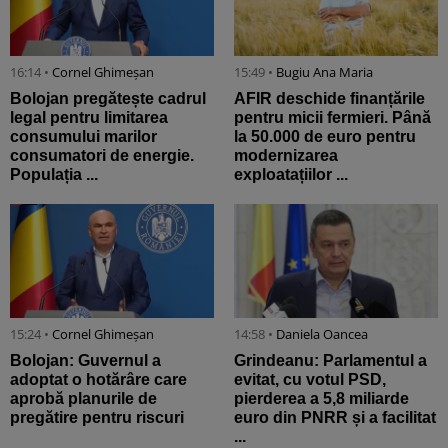
16:14 •
Cornel Ghimeșan
15:49 •
Bugiu ⁠Ana Maria
Bolojan pregătește cadrul
AFIR deschide finanțările
legal pentru limitarea
pentru micii fermieri. Până
consumului marilor
la 50.000 de euro pentru
consumatori de energie.
modernizarea
Populația ...
exploatațiilor ...
15:24 •
Cornel Ghimeșan
14:58 •
Daniela Oancea
Bolojan: Guvernul a
Grindeanu: Parlamentul a
adoptat o hotărâre care
evitat, cu votul PSD,
aprobă planurile de
pierderea a 5,8 miliarde
pregătire pentru riscuri
euro din PNRR și a facilitat
...