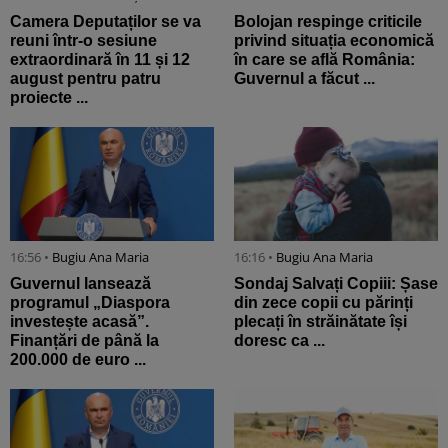
Camera Deputaților se va
Bolojan respinge criticile
reuni într-o sesiune
privind situația economică
extraordinară în 11 și 12
în care se află România:
august pentru patru
Guvernul a făcut ...
proiecte ...
16:56 •
Bugiu ⁠Ana Maria
16:16 •
Bugiu ⁠Ana Maria
Guvernul lansează
Sondaj Salvați Copiii: Șase
programul „Diaspora
din zece copii cu părinți
investește acasă”.
plecați în străinătate își
Finanțări de până la
doresc ca ...
200.000 de euro ...