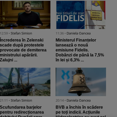
12:59 •
Stefan Simion
11:36 •
Daniela Oancea
Încrederea în Zelenski
Ministerul Finanțelor
scade după protestele
lansează o nouă
provocate de demiterea
emisiune Fidelis.
ministrului apărării.
Dobânzi de până la 7,5%
Zalujni ...
în lei și 6,3% ...
21:11 •
Stefan Simion
20:14 •
Daniela Oancea
Scufundarea barjelor
BVB a închis în scădere
pentru redirecționarea
pe toți indicii. Acțiunile