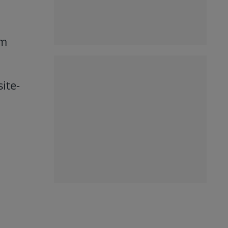
um
ite-