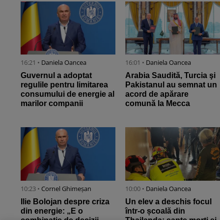
16:21 •
Daniela Oancea
16:01 •
Daniela Oancea
Guvernul a adoptat
Arabia Saudită, Turcia şi
regulile pentru limitarea
Pakistanul au semnat un
consumului de energie al
acord de apărare
marilor companii
comună la Mecca
10:23 •
Cornel Ghimeșan
10:00 •
Daniela Oancea
Ilie Bolojan despre criza
Un elev a deschis focul
din energie: „E o
într-o școală din