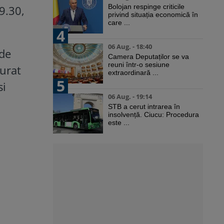
Bolojan respinge criticile
9.30,
privind situația economică în
care ...
4
06 Aug. - 18:40
 de
Camera Deputaților se va
reuni într-o sesiune
surat
extraordinară ...
5
si
06 Aug. - 19:14
STB a cerut intrarea în
insolvență. Ciucu: Procedura
este ...