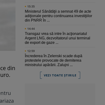
15:35
Ministerul Sănătăţii a semnat 49 de acte
adiţionale pentru continuarea investiţiilor
din PNRR în ...
14:44
Transgaz vrea să intre în acţionariatul
Argent LNG, dezvoltatorul unui terminal
de export de gaze ...
12:59
Încrederea în Zelenski scade după
protestele provocate de demiterea
ministrului apărării. Zalujni ...
ice din
euro.
VEZI TOATE ȘTIRILE
entru
ariaza