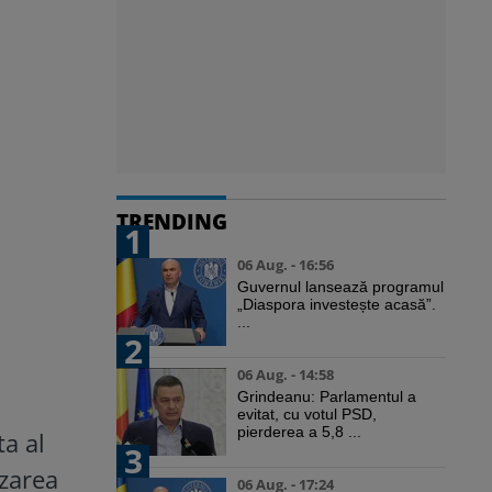
l
TRENDING
1
06 Aug. - 16:56
Guvernul lansează programul
„Diaspora investește acasă”.
...
2
06 Aug. - 14:58
Grindeanu: Parlamentul a
evitat, cu votul PSD,
pierderea a 5,8 ...
ta al
3
izarea
06 Aug. - 17:24