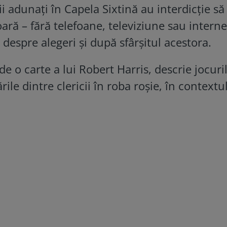
ii adunaţi în Capela Sixtină au interdicţie să
ă – fără telefoane, televiziune sau internet
 despre alegeri şi după sfârșitul acestora.
 de o carte a lui Robert Harris, descrie jocuri
ările dintre clericii în roba roşie, în contextu