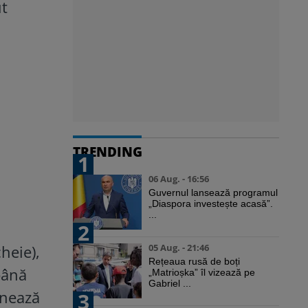
ut
TRENDING
1
06 Aug. - 16:56
Guvernul lansează programul
„Diaspora investește acasă”.
...
2
heie),
05 Aug. - 21:46
Rețeaua rusă de boți
până
„Matrioșka” îl vizează pe
Gabriel ...
onează
3