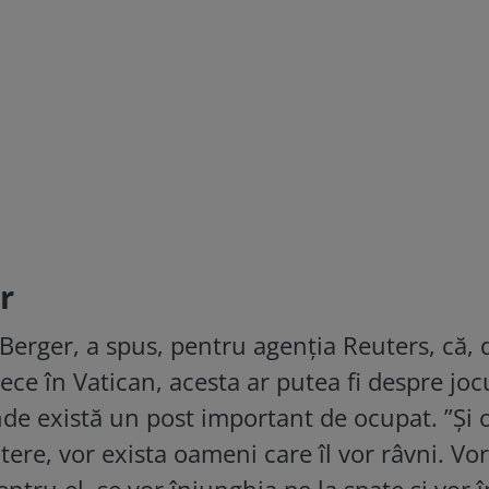
r
Berger, a spus, pentru agenția Reuters, că, 
ece în Vatican, acesta ar putea fi despre joc
de există un post important de ocupat. ”Şi o
tere, vor exista oameni care îl vor râvni. Vor 
ntru el, se vor înjunghia pe la spate şi vor 