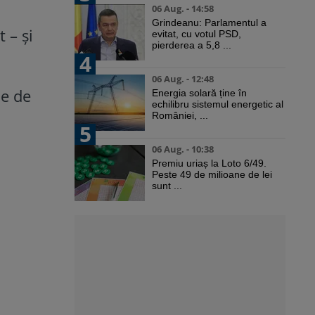
06 Aug. - 14:58
Grindeanu: Parlamentul a
 – şi
evitat, cu votul PSD,
pierderea a 5,8 ...
4
06 Aug. - 12:48
le de
Energia solară ține în
echilibru sistemul energetic al
l
României, ...
5
06 Aug. - 10:38
Premiu uriaș la Loto 6/49.
Peste 49 de milioane de lei
sunt ...