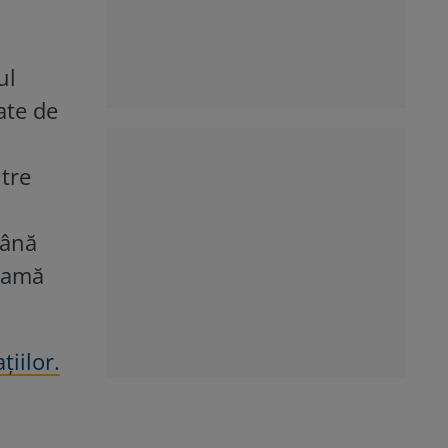
ul
ate de
ntre
până
dramă
iilor.