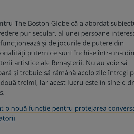
pentru The Boston Globe că a abordat subiect
vedere pur secular, al unei persoane interes
 funcţionează şi de jocurile de putere din
sonalităţi puternice sunt închise într-una di
erii artistice ale Renaşterii. Nu au voie să
ară şi trebuie să rămână acolo zile întregi 
două treimi, iar acest lucru este în sine o 
s.
 o nouă funcție pentru protejarea conversaț
atorii