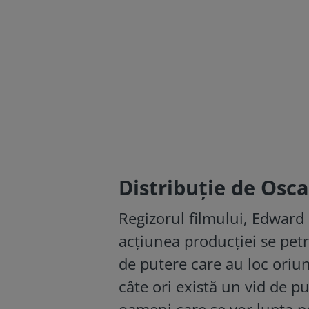
Distribuție de Osca
Regizorul filmului, Edward 
acţiunea producției se petr
de putere care au loc oriun
câte ori există un vid de pu
oameni care se vor lupta pe