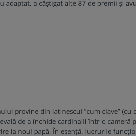
 adaptat, a câștigat alte 87 de premii și av
mului provine din latinescul ”cum clave” (cu c
ievală de a închide cardinalii într-o cameră 
ire la noul papă. În esenţă, lucrurile funcţi