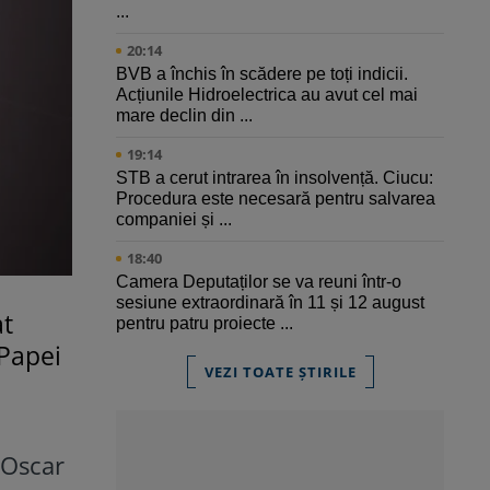
...
20:14
BVB a închis în scădere pe toți indicii.
Acțiunile Hidroelectrica au avut cel mai
mare declin din ...
19:14
STB a cerut intrarea în insolvență. Ciucu:
Procedura este necesară pentru salvarea
companiei și ...
18:40
Camera Deputaților se va reuni într-o
sesiune extraordinară în 11 și 12 august
at
pentru patru proiecte ...
 Papei
VEZI TOATE ȘTIRILE
 Oscar