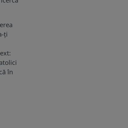
gerea
-ţi
ext:
tolici
că în