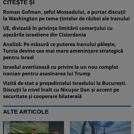
CITEȘTE ȘI
Roman Gofman, șeful Mossadului, a purtat discuții
la Washington pe tema țintelor de război ale Iranului
UE, divizată în privința limitării comerțului cu
așezările israeliene din Cisiordania
Analiză: Pe măsură ce puterea Iranului pălește,
Turcia devine cea mai mare amenințare strategică
pentru Israel
Israelul avertizează cu privire la un nou complot
iranian pentru asasinarea lui Trump
Vizită de stat a președintelui Israelului la București.
Discuții la nivel înalt cu Nicușor Dan și accent pe
securitate și cooperare bilaterală
ALTE ARTICOLE