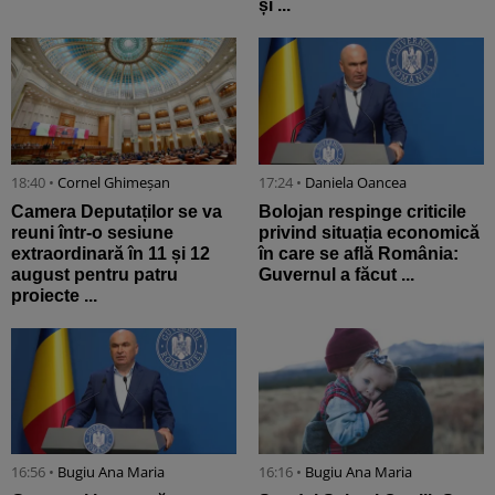
și ...
18:40 •
Cornel Ghimeșan
17:24 •
Daniela Oancea
Camera Deputaților se va
Bolojan respinge criticile
reuni într-o sesiune
privind situația economică
extraordinară în 11 și 12
în care se află România:
august pentru patru
Guvernul a făcut ...
proiecte ...
16:56 •
Bugiu ⁠Ana Maria
16:16 •
Bugiu ⁠Ana Maria