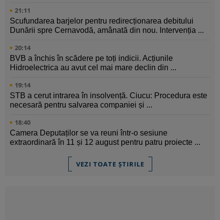
21:11
Scufundarea barjelor pentru redirecționarea debitului
Dunării spre Cernavodă, amânată din nou. Intervenția ...
20:14
BVB a închis în scădere pe toți indicii. Acțiunile
Hidroelectrica au avut cel mai mare declin din ...
19:14
STB a cerut intrarea în insolvență. Ciucu: Procedura este
necesară pentru salvarea companiei și ...
18:40
Camera Deputaților se va reuni într-o sesiune
extraordinară în 11 și 12 august pentru patru proiecte ...
VEZI TOATE ȘTIRILE