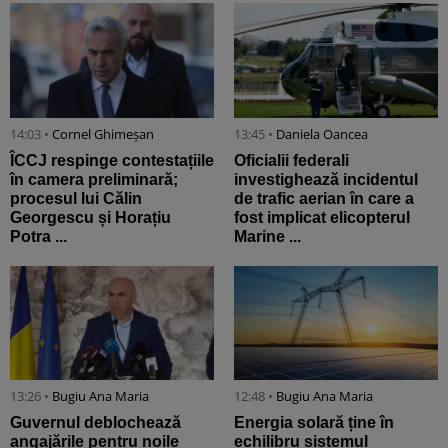
14:03 •
Cornel Ghimeșan
13:45 •
Daniela Oancea
ÎCCJ respinge contestațiile
Oficialii federali
în camera preliminară;
investighează incidentul
procesul lui Călin
de trafic aerian în care a
Georgescu și Horațiu
fost implicat elicopterul
Potra ...
Marine ...
13:26 •
Bugiu ⁠Ana Maria
12:48 •
Bugiu ⁠Ana Maria
Guvernul deblochează
Energia solară ține în
angajările pentru noile
echilibru sistemul