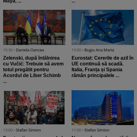
Maya, ...
...
15:30 •
Daniela Oancea
15:00 •
Bugiu ⁠Ana Maria
Zelenski, după întâlnirea
Eurostat: Cererile de azil în
cu Vučić: Trebuie să avem
UE continuă să scadă.
totul pregătit pentru
Italia, Franța și Spania
Acordul de Liber Schimb
rămân principalele ...
...
13:00 •
Stefan Simion
11:00 •
Stefan Simion