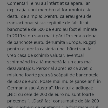
Comentariile nu au întârziat să apară, iar
explicaţia unui membru al forumului este
destul de simplă: „Pentru că erau greu de
tranzacționat și susceptibile de falsificat,
bancnotele de 500 de euro au fost eliminate
în 2019 și nu s-au mai tipărit în seria a doua
de bancnote euro, denumită Europa. Rugați
pentru ajutor la casieria unei bănci sau la
vreo casă de schimb valutar, eventual
schimbând în altă monedă la un curs mai
dezavantajos. Personal apreciez că aveți o
misiune foarte grea să scăpați de bancnotele
de 500 de euro. Poate mai multe șanse ar fi în
Germania sau Austria”. Un altul a adăugat:
„Nici cu cele de 200 de euro nu sunt foarte
prietenoși”. „Dacă faci consumație de ăia 200
devin extrem de prietenoși”, a fost răspunsul