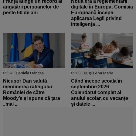
Franța atinge un record al
Noua eră a reglementării
angajării persoanelor de
digitale în Europa: Comisia
peste 60 de ani
Europeană începe
aplicarea Legii privind
inteligența ...
09:34 •
Daniela Oancea
09:00 •
Bugiu ⁠Ana Maria
Nicușor Dan salută
Când începe școala în
menținerea ratingului
septembrie 2026.
României de către
Calendarul complet al
Moody’s și spune că țara
anului școlar, cu vacanțe
„mai ...
și datele ...