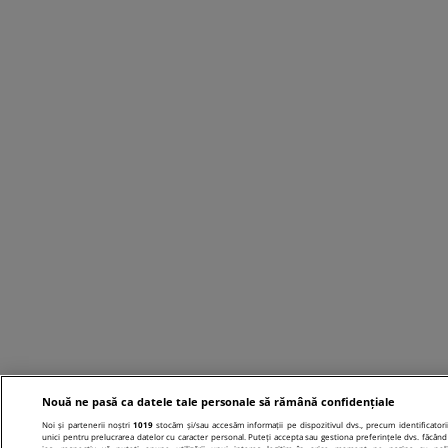
Nouă ne pasă ca datele tale personale să rămână confidențiale
Noi și partenerii noștri
1019
stocăm și/sau accesăm informații pe dispozitivul dvs., precum identificatori
unici pentru prelucrarea datelor cu caracter personal. Puteți accepta sau gestiona preferințele dvs. făcând 