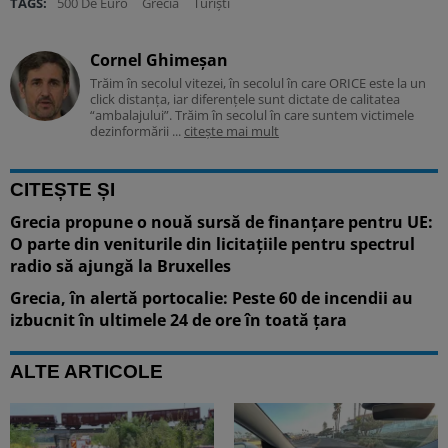
TAGS:
500 De Euro
Grecia
Turiști
Cornel Ghimeșan
Trăim în secolul vitezei, în secolul în care ORICE este la un
click distanța, iar diferențele sunt dictate de calitatea
“ambalajului”. Trăim în secolul în care suntem victimele
dezinformării ...
citește mai mult
CITEȘTE ȘI
Grecia propune o nouă sursă de finanțare pentru UE:
O parte din veniturile din licitațiile pentru spectrul
radio să ajungă la Bruxelles
Grecia, în alertă portocalie: Peste 60 de incendii au
izbucnit în ultimele 24 de ore în toată țara
ALTE ARTICOLE