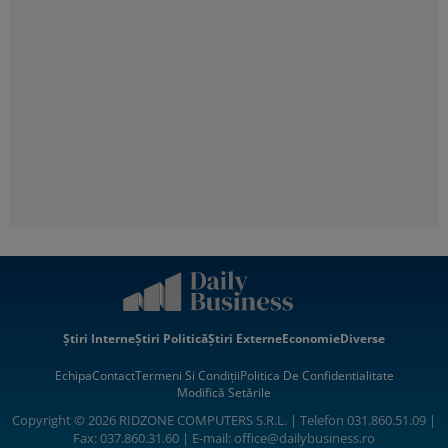
Știri Interne
Știri Politică
Știri Externe
Economie
Diverse
Echipa
Contact
Termeni Si Condiții
Politica De Confidentialitate
Modifică Setările
Copyright © 2026 RIDZONE COMPUTERS S.R.L. | Telefon 031.860.51.09 |
Fax: 037.860.31.60 | E-mail:
office@dailybusiness.ro