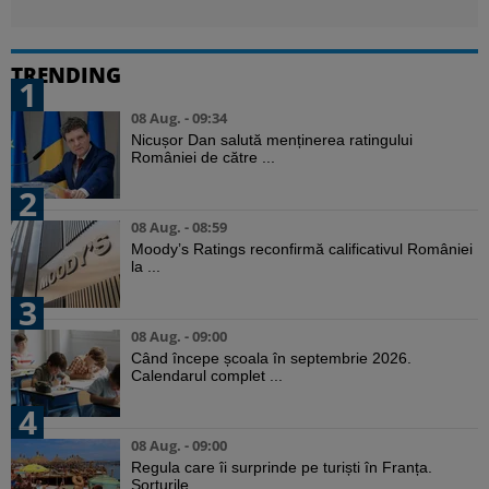
TRENDING
1
08 Aug. - 09:34
Nicușor Dan salută menținerea ratingului
României de către ...
2
08 Aug. - 08:59
Moody’s Ratings reconfirmă calificativul României
la ...
3
08 Aug. - 09:00
Când începe școala în septembrie 2026.
Calendarul complet ...
4
08 Aug. - 09:00
Regula care îi surprinde pe turiști în Franța.
Șorturile ...