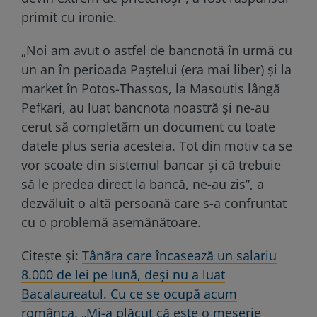
primit cu ironie.
„Noi am avut o astfel de bancnotă în urmă cu
un an în perioada Paștelui (era mai liber) și la
market în Potos-Thassos, la Masoutis lângă
Pefkari, au luat bancnota noastră și ne-au
cerut să completăm un document cu toate
datele plus seria acesteia. Tot din motiv ca se
vor scoate din sistemul bancar și că trebuie
să le predea direct la bancă, ne-au zis”
, a
dezvăluit o altă persoană care s-a confruntat
cu o problemă asemănătoare.
Citeşte şi:
Tânăra care încasează un salariu
8.000 de lei pe lună, deși nu a luat
Bacalaureatul. Cu ce se ocupă acum
românca. „Mi-a plăcut că este o meserie