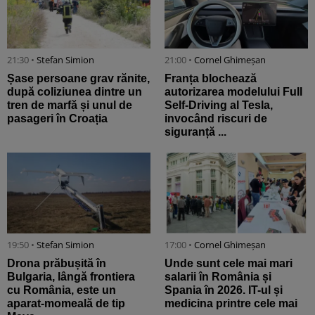
21:30 •
Stefan Simion
21:00 •
Cornel Ghimeșan
Șase persoane grav rănite,
Franța blochează
după coliziunea dintre un
autorizarea modelului Full
tren de marfă și unul de
Self-Driving al Tesla,
pasageri în Croația
invocând riscuri de
siguranță ...
19:50 •
Stefan Simion
17:00 •
Cornel Ghimeșan
Drona prăbușită în
Unde sunt cele mai mari
Bulgaria, lângă frontiera
salarii în România și
cu România, este un
Spania în 2026. IT-ul și
aparat-momeală de tip
medicina printre cele mai