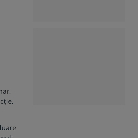
nar,
cție.
aluare
 mult,