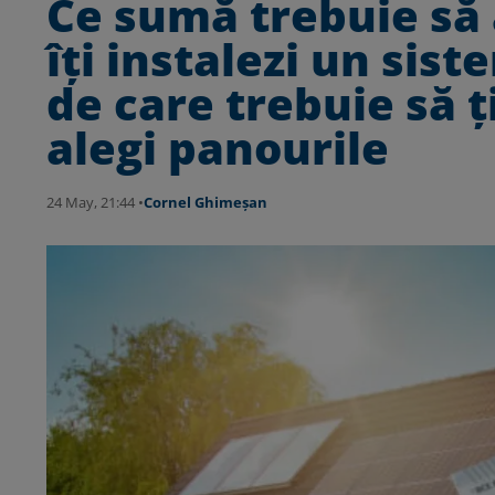
Ce sumă trebuie să 
îți instalezi un sist
de care trebuie să ț
alegi panourile
24 May, 21:44 •
Cornel Ghimeșan