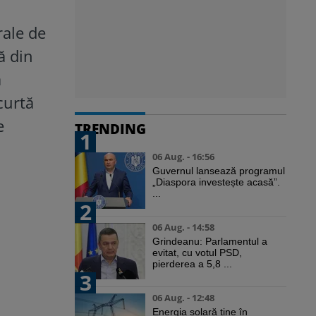
rale de
ă din
a
curtă
e
TRENDING
1
06 Aug. - 16:56
Guvernul lansează programul
„Diaspora investește acasă”.
...
2
06 Aug. - 14:58
Grindeanu: Parlamentul a
evitat, cu votul PSD,
pierderea a 5,8 ...
3
06 Aug. - 12:48
Energia solară ține în