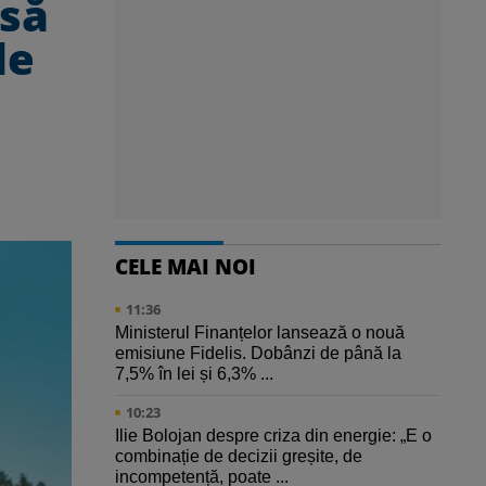
 să
le
CELE MAI NOI
11:36
Ministerul Finanțelor lansează o nouă
emisiune Fidelis. Dobânzi de până la
7,5% în lei și 6,3% ...
10:23
Ilie Bolojan despre criza din energie: „E o
combinație de decizii greșite, de
incompetență, poate ...