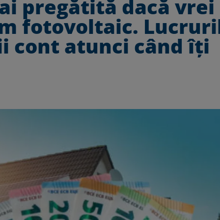
ai pregătită dacă vrei
em fotovoltaic. Lucruri
ii cont atunci când îți