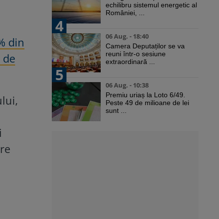
echilibru sistemul energetic al
României, ...
4
06 Aug. - 18:40
% din
Camera Deputaților se va
reuni într-o sesiune
 de
extraordinară ...
5
06 Aug. - 10:38
Premiu uriaș la Loto 6/49.
lui,
Peste 49 de milioane de lei
sunt ...
i
are