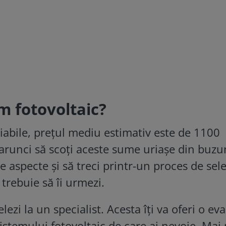
m fotovoltaic?
riabile, prețul mediu estimativ este de 1100
 arunci să scoți aceste sume uriașe din buzu
 aspecte și să treci printr-un proces de sele
 trebuie să îi urmezi.
lezi la un specialist. Acesta îți va oferi o ev
sistemului fotovoltaic de care ai nevoie. Mai