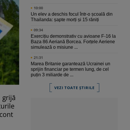
10:00
Un elev a deschis focul într-o școală din
Thailanda: șapte morți și 15 răniți
09:34
Exercițiu demonstrativ cu avioane F-16 la
Baza 86 Aeriană Borcea. Forțele Aeriene
simulează o misiune ...
21:31
Marea Britanie garantează Ucrainei un
sprijin financiar pe termen lung, de cel
puțin 3 miliarde de ...
VEZI TOATE ȘTIRILE
 grijă
urile
 cont