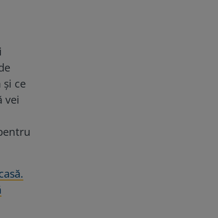
i
 de
 și ce
ă vei
 pentru
casă.
ă