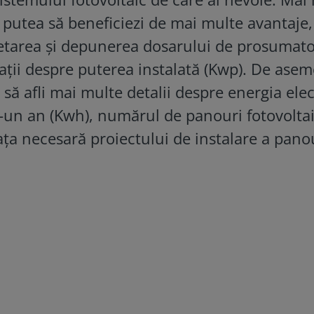
 putea să beneficiezi de mai multe avantaje,
etarea și depunerea dosarului de prosumator
mații despre puterea instalată (Kwp). De ase
a să afli mai multe detalii despre energia elec
r-un an (Kwh), numărul de panouri fotovolta
ța necesară proiectului de instalare a pano