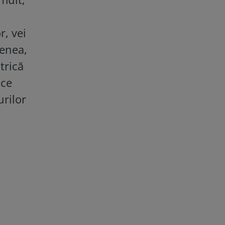
, vei
menea,
trică
ice
urilor