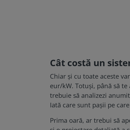
Cât costă un siste
Chiar și cu toate aceste va
eur/kW. Totuși, până să te
trebuie să analizezi anumite
Iată care sunt pașii pe care
Prima oară, ar trebui să ape
și o proiectare detaliată a 