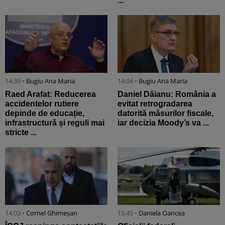
...
14:39 •
Bugiu ⁠Ana Maria
14:04 •
Bugiu ⁠Ana Maria
Raed Arafat: Reducerea
Daniel Dăianu: România a
accidentelor rutiere
evitat retrogradarea
depinde de educație,
datorită măsurilor fiscale,
infrastructură și reguli mai
iar decizia Moody’s va ...
stricte ...
14:03 •
Cornel Ghimeșan
13:45 •
Daniela Oancea