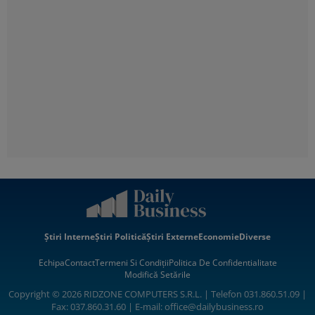
Știri Interne
Știri Politică
Știri Externe
Economie
Diverse
Echipa
Contact
Termeni Si Condiții
Politica De Confidentialitate
Modifică Setările
Copyright © 2026 RIDZONE COMPUTERS S.R.L. | Telefon 031.860.51.09 |
Fax: 037.860.31.60 | E-mail:
office@dailybusiness.ro