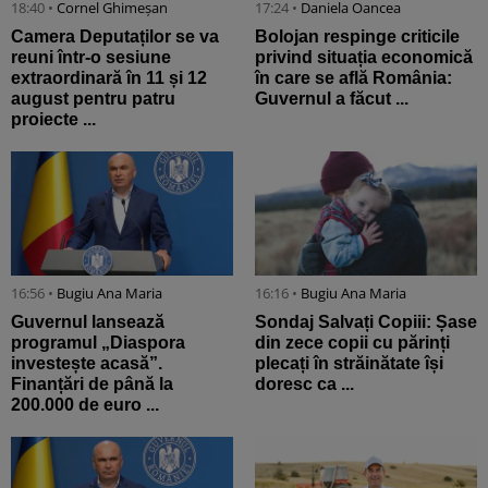
18:40 •
Cornel Ghimeșan
17:24 •
Daniela Oancea
Camera Deputaților se va
Bolojan respinge criticile
reuni într-o sesiune
privind situația economică
extraordinară în 11 și 12
în care se află România:
august pentru patru
Guvernul a făcut ...
proiecte ...
16:56 •
Bugiu ⁠Ana Maria
16:16 •
Bugiu ⁠Ana Maria
Guvernul lansează
Sondaj Salvați Copiii: Șase
programul „Diaspora
din zece copii cu părinți
investește acasă”.
plecați în străinătate își
Finanțări de până la
doresc ca ...
200.000 de euro ...