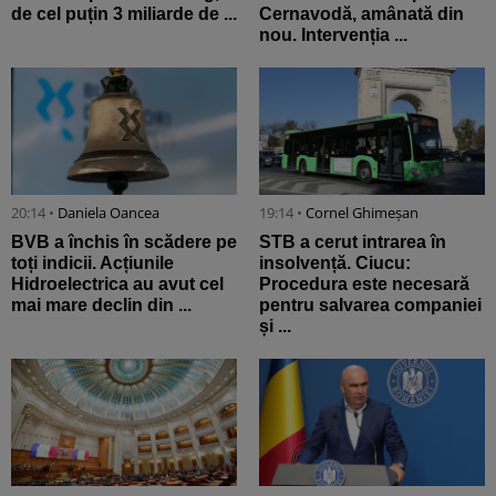
de cel puțin 3 miliarde de ...
Cernavodă, amânată din
nou. Intervenția ...
20:14 •
Daniela Oancea
19:14 •
Cornel Ghimeșan
BVB a închis în scădere pe
STB a cerut intrarea în
toți indicii. Acțiunile
insolvență. Ciucu:
Hidroelectrica au avut cel
Procedura este necesară
mai mare declin din ...
pentru salvarea companiei
și ...