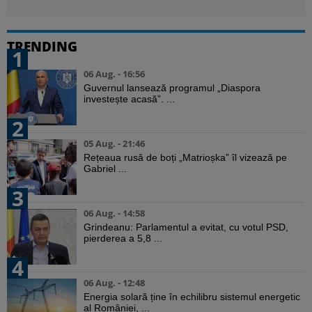
TRENDING
1
06 Aug. - 16:56
Guvernul lansează programul „Diaspora
investește acasă”. ...
2
05 Aug. - 21:46
Rețeaua rusă de boți „Matrioșka” îl vizează pe
Gabriel ...
3
06 Aug. - 14:58
Grindeanu: Parlamentul a evitat, cu votul PSD,
pierderea a 5,8 ...
4
06 Aug. - 12:48
Energia solară ține în echilibru sistemul energetic
al României, ...