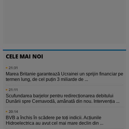
CELE MAI NOI
21:31
Marea Britanie garantează Ucrainei un sprijin financiar pe
termen lung, de cel puțin 3 miliarde de ...
21:11
Scufundarea barjelor pentru redirecționarea debitului
Dunării spre Cernavodă, amânată din nou. Intervenția ...
20:14
BVB a închis în scădere pe toți indicii. Acțiunile
Hidroelectrica au avut cel mai mare declin din ...