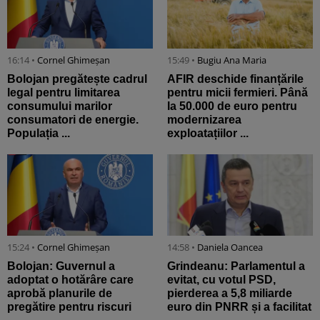
16:14 •
Cornel Ghimeșan
15:49 •
Bugiu ⁠Ana Maria
Bolojan pregătește cadrul
AFIR deschide finanțările
legal pentru limitarea
pentru micii fermieri. Până
consumului marilor
la 50.000 de euro pentru
consumatori de energie.
modernizarea
Populația ...
exploatațiilor ...
15:24 •
Cornel Ghimeșan
14:58 •
Daniela Oancea
Bolojan: Guvernul a
Grindeanu: Parlamentul a
adoptat o hotărâre care
evitat, cu votul PSD,
aprobă planurile de
pierderea a 5,8 miliarde
pregătire pentru riscuri
euro din PNRR și a facilitat