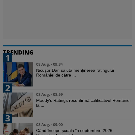
TRENDING
1
08 Aug. - 09:34
Nicușor Dan salută menținerea ratingului
României de către ...
2
08 Aug. - 08:59
Moody’s Ratings reconfirmă calificativul României
la ...
3
08 Aug. - 09:00
Când începe școala în septembrie 2026.