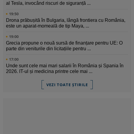
al Tesla, invocând riscuri de siguranță ...
19:50
Drona prăbușită în Bulgaria, lângă frontiera cu România,
este un aparat-momeală de tip Maya, ...
19:00
Grecia propune o nouă sursă de finanțare pentru UE: O
parte din veniturile din licitațiile pentru ...
17:00
Unde sunt cele mai mari salarii în România și Spania în
2026. IT-ul și medicina printre cele mai ...
VEZI TOATE ȘTIRILE