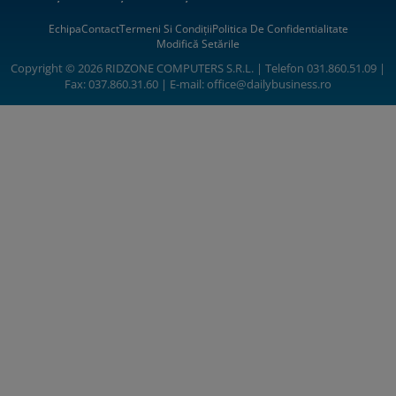
Echipa
Contact
Termeni Si Condiții
Politica De Confidentialitate
Modifică Setările
Copyright © 2026 RIDZONE COMPUTERS S.R.L. | Telefon 031.860.51.09 |
Fax: 037.860.31.60 | E-mail:
office@dailybusiness.ro