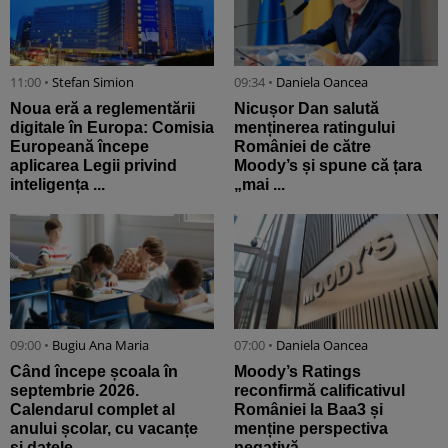
11:00 •
Stefan Simion
09:34 •
Daniela Oancea
Noua eră a reglementării
Nicușor Dan salută
digitale în Europa: Comisia
menținerea ratingului
Europeană începe
României de către
aplicarea Legii privind
Moody’s și spune că țara
inteligența ...
„mai ...
09:00 •
Bugiu ⁠Ana Maria
07:00 •
Daniela Oancea
Când începe școala în
Moody’s Ratings
septembrie 2026.
reconfirmă calificativul
Calendarul complet al
României la Baa3 și
anului școlar, cu vacanțe
menține perspectiva
și datele ...
negativă