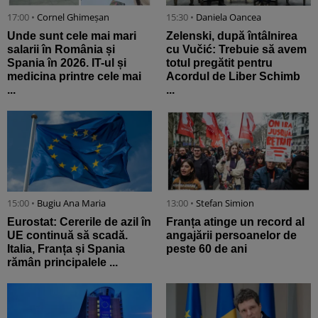
17:00 •
Cornel Ghimeșan
15:30 •
Daniela Oancea
Unde sunt cele mai mari
Zelenski, după întâlnirea
salarii în România și
cu Vučić: Trebuie să avem
Spania în 2026. IT-ul și
totul pregătit pentru
medicina printre cele mai
Acordul de Liber Schimb
...
...
15:00 •
Bugiu ⁠Ana Maria
13:00 •
Stefan Simion
Eurostat: Cererile de azil în
Franța atinge un record al
UE continuă să scadă.
angajării persoanelor de
Italia, Franța și Spania
peste 60 de ani
rămân principalele ...