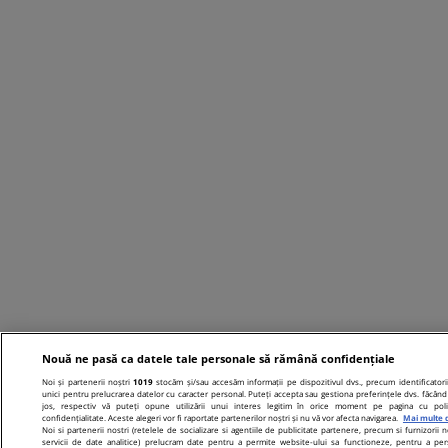
Nouă ne pasă ca datele tale personale să rămână confidențiale
Noi și partenerii noștri
1019
stocăm și/sau accesăm informații pe dispozitivul dvs., precum identificatori
unici pentru prelucrarea datelor cu caracter personal. Puteți accepta sau gestiona preferințele dvs. făcând 
jos, respectiv vă puteți opune utilizării unui interes legitim în orice moment pe pagina cu poli
confidențialitate. Aceste alegeri vor fi raportate partenerilor noștri și nu vă vor afecta navigarea.
Mai multe d
Noi si partenerii nostri (retelele de socializare si agentiile de publicitate partenere, precum si furnizorii n
servicii de date analitice) prelucram date pentru a permite website-ului sa functioneze, pentru a per