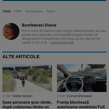
TAGS:
CNPP
Daniel Baciu
Pensii
Bumbeneci Diana
Într-o mare de oameni care merg în direcții simple, seci sau
poate chiar absurde, o lume grăbită și gata mereu să
alerge pentru îndeplinirea unui scop, eu am ales să mă
opresc în loc și să ...
citește mai mult
ALTE ARTICOLE
21:30 •
Stefan Simion
21:00 •
Cornel Ghimeșan
Șase persoane grav rănite,
Franța blochează
după coliziunea dintre un
autorizarea modelului Full