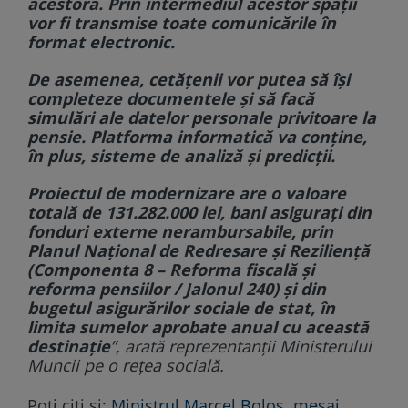
acestora. Prin intermediul acestor spații
vor fi transmise toate comunicările în
format electronic.
De asemenea, cetățenii vor putea să își
completeze documentele și să facă
simulări ale datelor personale privitoare la
pensie. Platforma informatică va conține,
în plus, sisteme de analiză și predicții.
Proiectul de modernizare are o valoare
totală de 131.282.000 lei, bani asigurați din
fonduri externe nerambursabile, prin
Planul Național de Redresare și Reziliență
(Componenta 8 – Reforma fiscală și
reforma pensiilor / Jalonul 240) și din
bugetul asigurărilor sociale de stat, în
limita sumelor aprobate anual cu această
destinație
”, arată reprezentanții Ministerului
Muncii pe o rețea socială.
Poți citi și:
Ministrul Marcel Boloș, mesaj