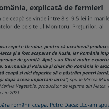
România, explicată de fermieri
de ceapă se vinde între 8 şi 9,5 lei în maril
telor de pe site-ul Monitorul Preţurilor, al
psa cepei e Ucraina, pentru că ucrainenii produce
atca şi a fost acaparat de Rusia, iar România imp
aproape de graniţă. Apoi, s-au făcut multe exportu
a, Germania şi Polonia şi chiar din România în sezo
 ceapă şi nici depozite să o păstrăm pentri iarnă,
şi după aceea importăm iarna”,
spune Mircea Mari
 Marivla Vegetable, producător de legume din Matca, 
ei în 2021.
păra românii ceapa. Petre Daea: „Le-am spu