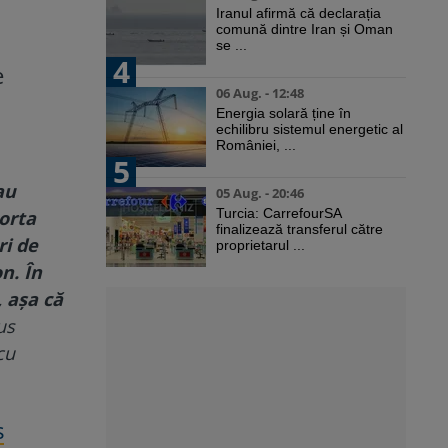
Iranul afirmă că declarația
comună dintre Iran și Oman
se ...
4
e
06 Aug. - 12:48
Energia solară ține în
echilibru sistemul energetic al
României, ...
5
au
05 Aug. - 20:46
Turcia: CarrefourSA
orta
finalizează transferul către
ri de
proprietarul ...
n. În
 aşa că
us
cu
s