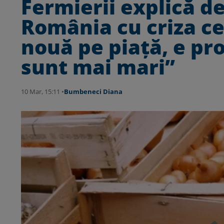
Fermierii explică d
România cu criza ce
nouă pe piaţă, e pro
sunt mai mari”
10 Mar, 15:11 •
Bumbeneci Diana