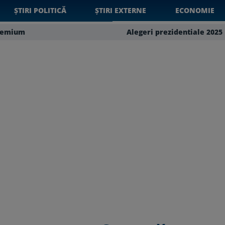
ȘTIRI POLITICĂ
ȘTIRI EXTERNE
ECONOMIE
remium
Alegeri prezidentiale 2025