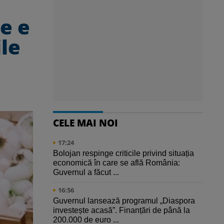
e e
ile
CELE MAI NOI
17:24
Bolojan respinge criticile privind situația
economică în care se află România:
Guvernul a făcut ...
16:56
Guvernul lansează programul „Diaspora
investește acasă”. Finanțări de până la
200.000 de euro ...