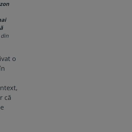
ezon
mai
tă
 din
tivat o
în
ontext,
r că
le