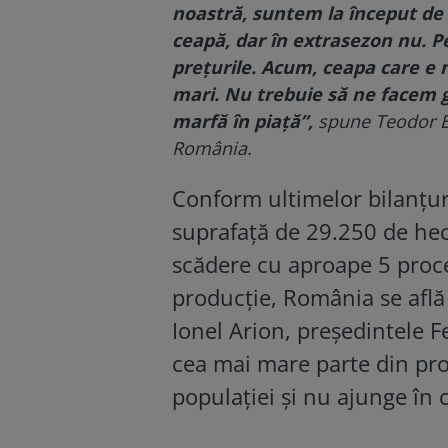
noastră, suntem la început de
ceapă, dar în extrasezon nu. 
preţurile. Acum, ceapa care e n
mari. Nu trebuie să ne facem g
marfă în piaţă”,
spune Teodor Bir
România.
Conform ultimelor bilanțuri
suprafaţă de 29.250 de hec
scădere cu aproape 5 proc
producţie, România se află 
Ionel Arion, preşedintele F
cea mai mare parte din pro
populaţiei şi nu ajunge în 