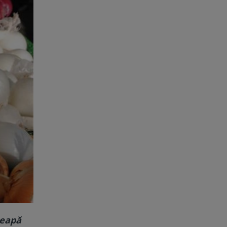
ceapă