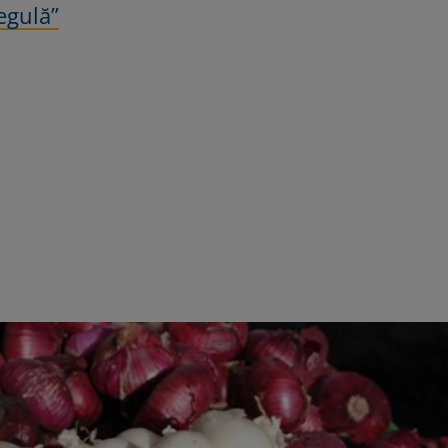
egulă”