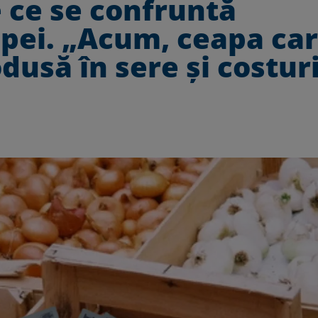
e ce se confruntă
pei. „Acum, ceapa car
dusă în sere şi costur