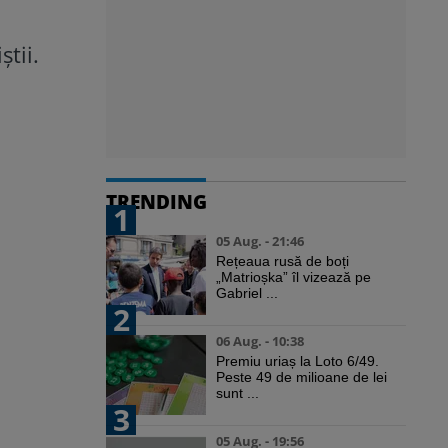
știi.
TRENDING
1
05 Aug. - 21:46
Rețeaua rusă de boți
„Matrioșka” îl vizează pe
Gabriel ...
2
06 Aug. - 10:38
Premiu uriaș la Loto 6/49.
Peste 49 de milioane de lei
sunt ...
3
05 Aug. - 19:56