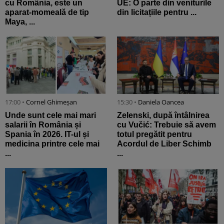
cu România, este un
UE: O parte din veniturile
aparat-momeală de tip
din licitațiile pentru ...
Maya, ...
17:00 •
Cornel Ghimeșan
15:30 •
Daniela Oancea
Unde sunt cele mai mari
Zelenski, după întâlnirea
salarii în România și
cu Vučić: Trebuie să avem
Spania în 2026. IT-ul și
totul pregătit pentru
medicina printre cele mai
Acordul de Liber Schimb
...
...