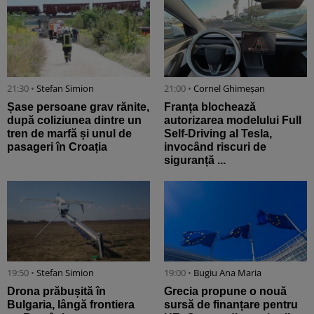
21:30 •
Stefan Simion
21:00 •
Cornel Ghimeșan
Șase persoane grav rănite,
Franța blochează
după coliziunea dintre un
autorizarea modelului Full
tren de marfă și unul de
Self-Driving al Tesla,
pasageri în Croația
invocând riscuri de
siguranță ...
19:50 •
Stefan Simion
19:00 •
Bugiu ⁠Ana Maria
Drona prăbușită în
Grecia propune o nouă
Bulgaria, lângă frontiera
sursă de finanțare pentru