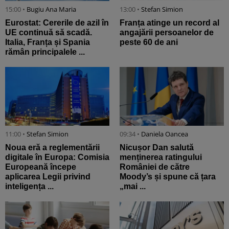
15:00 •
Bugiu ⁠Ana Maria
13:00 •
Stefan Simion
Eurostat: Cererile de azil în
Franța atinge un record al
UE continuă să scadă.
angajării persoanelor de
Italia, Franța și Spania
peste 60 de ani
rămân principalele ...
11:00 •
Stefan Simion
09:34 •
Daniela Oancea
Noua eră a reglementării
Nicușor Dan salută
digitale în Europa: Comisia
menținerea ratingului
Europeană începe
României de către
aplicarea Legii privind
Moody’s și spune că țara
inteligența ...
„mai ...