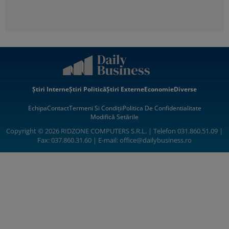
Știri Interne
Știri Politică
Știri Externe
Economie
Diverse
Echipa
Contact
Termeni Si Condiții
Politica De Confidentialitate
Modifică Setările
Copyright © 2026 RIDZONE COMPUTERS S.R.L. | Telefon 031.860.51.09 |
Fax: 037.860.31.60 | E-mail:
office@dailybusiness.ro