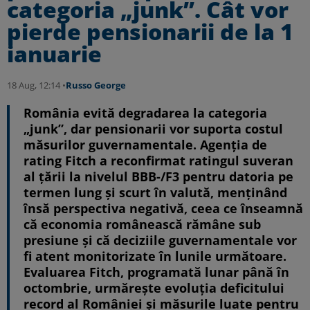
categoria „junk”. Cât vor
pierde pensionarii de la 1
ianuarie
18 Aug, 12:14 •
Russo George
România evită degradarea la categoria
„junk”, dar pensionarii vor suporta costul
măsurilor guvernamentale. Agenția de
rating Fitch a reconfirmat ratingul suveran
al țării la nivelul BBB-/F3 pentru datoria pe
termen lung și scurt în valută, menținând
însă perspectiva negativă, ceea ce înseamnă
că economia românească rămâne sub
presiune și că deciziile guvernamentale vor
fi atent monitorizate în lunile următoare.
Evaluarea Fitch, programată lunar până în
octombrie, urmărește evoluția deficitului
record al României și măsurile luate pentru