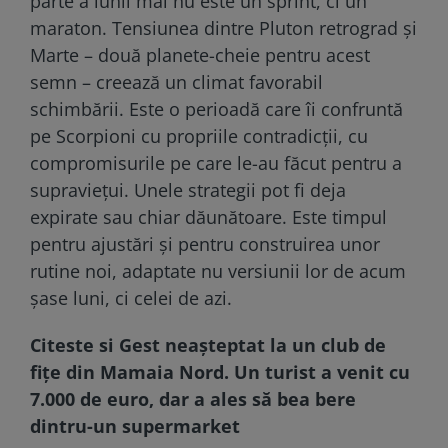
parte a lunii mai nu este un sprint, ci un
maraton. Tensiunea dintre Pluton retrograd și
Marte – două planete-cheie pentru acest
semn – creează un climat favorabil
schimbării. Este o perioadă care îi confruntă
pe Scorpioni cu propriile contradicții, cu
compromisurile pe care le-au făcut pentru a
supraviețui. Unele strategii pot fi deja
expirate sau chiar dăunătoare. Este timpul
pentru ajustări și pentru construirea unor
rutine noi, adaptate nu versiunii lor de acum
șase luni, ci celei de azi.
Citeste si
Gest neașteptat la un club de
fițe din Mamaia Nord. Un turist a venit cu
7.000 de euro, dar a ales să bea bere
dintru-un supermarket