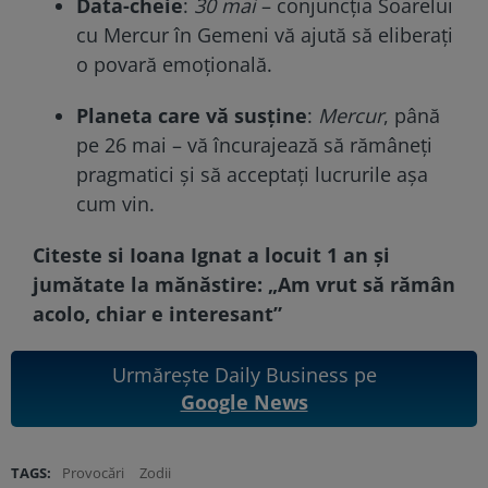
Data-cheie
:
30 mai
– conjuncția Soarelui
cu Mercur în Gemeni vă ajută să eliberați
o povară emoțională.
Planeta care vă susține
:
Mercur
, până
pe 26 mai – vă încurajează să rămâneți
pragmatici și să acceptați lucrurile așa
cum vin.
Citeste si
Ioana Ignat a locuit 1 an și
jumătate la mănăstire: „Am vrut să rămân
acolo, chiar e interesant”
Urmărește Daily Business pe
Google News
TAGS:
Provocări
Zodii