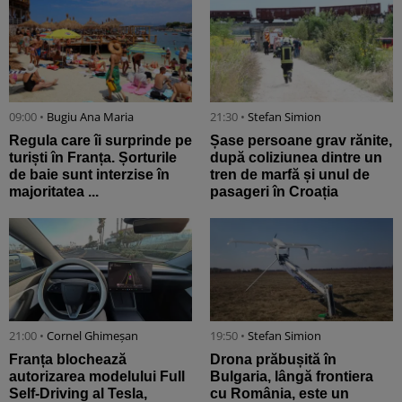
09:00 •
Bugiu ⁠Ana Maria
21:30 •
Stefan Simion
Regula care îi surprinde pe
Șase persoane grav rănite,
turiști în Franța. Șorturile
după coliziunea dintre un
de baie sunt interzise în
tren de marfă și unul de
majoritatea ...
pasageri în Croația
21:00 •
Cornel Ghimeșan
19:50 •
Stefan Simion
Franța blochează
Drona prăbușită în
autorizarea modelului Full
Bulgaria, lângă frontiera
Self-Driving al Tesla,
cu România, este un