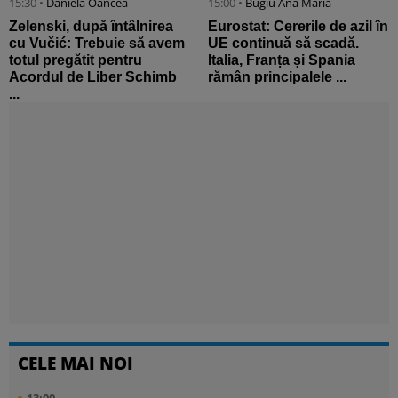
15:30 •
Daniela Oancea
15:00 •
Bugiu ⁠Ana Maria
Zelenski, după întâlnirea
Eurostat: Cererile de azil în
cu Vučić: Trebuie să avem
UE continuă să scadă.
totul pregătit pentru
Italia, Franța și Spania
Acordul de Liber Schimb
rămân principalele ...
...
CELE MAI NOI
13:00