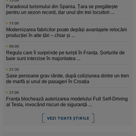
Paradoxul turismului din Spania. Țara se pregătește
pentru un sezon record, dar unul din trei locuitori ...
11:00
Modernizarea fabricilor poate depăși avantajele relocării
producției în alte țări – chiar și ...
09:00
Regula care îi surprinde pe turiști în Franța. Șorturile de
baie sunt interzise în majoritatea ...
21:30
Șase persoane grav rănite, după coliziunea dintre un tren
de marfă și unul de pasageri în Croația
21:00
Franța blochează autorizarea modelului Full Self-Driving
al Tesla, invocând riscuri de siguranță ...
VEZI TOATE ȘTIRILE