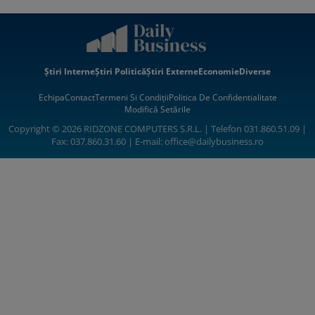
Știri Interne
Știri Politică
Știri Externe
Economie
Diverse
Echipa
Contact
Termeni Si Condiții
Politica De Confidentialitate
Modifică Setările
Copyright © 2026 RIDZONE COMPUTERS S.R.L. | Telefon 031.860.51.09 |
Fax: 037.860.31.60 | E-mail:
office@dailybusiness.ro